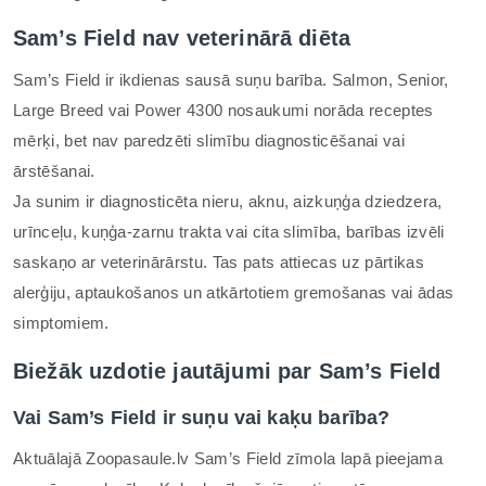
Sam’s Field nav veterinārā diēta
Sam’s Field ir ikdienas sausā suņu barība. Salmon, Senior,
Large Breed vai Power 4300 nosaukumi norāda receptes
mērķi, bet nav paredzēti slimību diagnosticēšanai vai
ārstēšanai.
Ja sunim ir diagnosticēta nieru, aknu, aizkuņģa dziedzera,
urīnceļu, kuņģa-zarnu trakta vai cita slimība, barības izvēli
saskaņo ar veterinārārstu. Tas pats attiecas uz pārtikas
alerģiju, aptaukošanos un atkārtotiem gremošanas vai ādas
simptomiem.
Biežāk uzdotie jautājumi par Sam’s Field
Vai Sam’s Field ir suņu vai kaķu barība?
Aktuālajā Zoopasaule.lv Sam’s Field zīmola lapā pieejama