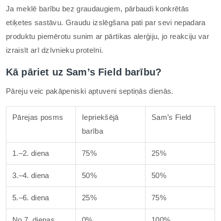
Ja meklē barību bez graudaugiem, pārbaudi konkrētās
etiķetes sastāvu. Graudu izslēgšana pati par sevi nepadara
produktu piemērotu sunim ar pārtikas alerģiju, jo reakciju var
izraisīt arī dzīvnieku proteīni.
Kā pāriet uz Sam’s Field barību?
Pāreju veic pakāpeniski aptuveni septiņās dienās.
Pārejas posms
Iepriekšējā
Sam’s Field
barība
1.–2. diena
75%
25%
3.–4. diena
50%
50%
5.–6. diena
25%
75%
No 7. dienas
0%
100%