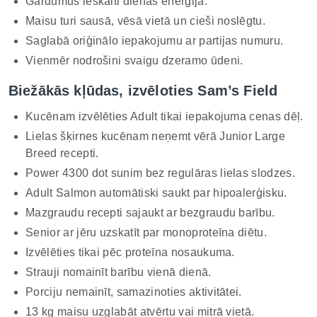
Gardumus ieskaiti dienas enerģijā.
Maisu turi sausā, vēsā vietā un cieši noslēgtu.
Saglabā oriģinālo iepakojumu ar partijas numuru.
Vienmēr nodrošini svaigu dzeramo ūdeni.
Biežākās kļūdas, izvēloties Sam’s Field
Kucēnam izvēlēties Adult tikai iepakojuma cenas dēļ.
Lielas šķirnes kucēnam neņemt vērā Junior Large
Breed recepti.
Power 4300 dot sunim bez regulāras lielas slodzes.
Adult Salmon automātiski saukt par hipoalerģisku.
Mazgraudu recepti sajaukt ar bezgraudu barību.
Senior ar jēru uzskatīt par monoproteīna diētu.
Izvēlēties tikai pēc proteīna nosaukuma.
Strauji nomainīt barību vienā dienā.
Porciju nemainīt, samazinoties aktivitātei.
13 kg maisu uzglabāt atvērtu vai mitrā vietā.