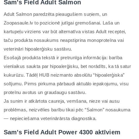
Sam’s Field Adult Salmon
Adult Salmon paredzēta pieaugušiem suņiem, un
Zoopasaule.lv to pozicionē jutīgai gremošanai. Laša un
kartupeļu virziens var būt alternatīva vistas Adult receptei,
taču produkta nosaukums neapstiprina monoproteīna vai
veterināri hipoalerģisku sastāvu.
Esošajā produkta tekstā ir pretrunīga informācija: barība
vienlaikus saukta par hipoalerģisku, bet norādīts, ka tā satur
kukurūzu. Tādēļ HUB neizmanto absolūtu “hipoalerģiska”
solījumu. Pirms pirkuma pārbaudi aktuālo iepakojumu, visu
proteīnu avotus un graudaugu sastāvu.
Ja sunim ir atkārtota caureja, vemšana, nieze vai ausu
problēmas, neizvēlies barību tikai pēc “Salmon” nosaukuma
— nepieciešama veterinārārsta diagnostika.
Sam’s Field Adult Power 4300 aktīviem