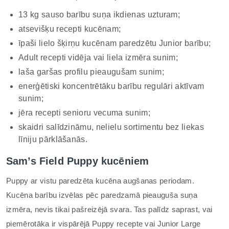
13 kg sauso barību suņa ikdienas uzturam;
atsevišķu recepti kucēnam;
īpaši lielo šķirņu kucēnam paredzētu Junior barību;
Adult recepti vidēja vai liela izmēra sunim;
laša garšas profilu pieaugušam sunim;
enerģētiski koncentrētāku barību regulāri aktīvam
sunim;
jēra recepti senioru vecuma sunim;
skaidri salīdzināmu, nelielu sortimentu bez liekas
līniju pārklāšanās.
Sam’s Field Puppy kucēniem
Puppy ar vistu paredzēta kucēna augšanas periodam.
Kucēna barību izvēlas pēc paredzamā pieauguša suņa
izmēra, nevis tikai pašreizējā svara. Tas palīdz saprast, vai
piemērotāka ir vispārējā Puppy recepte vai Junior Large