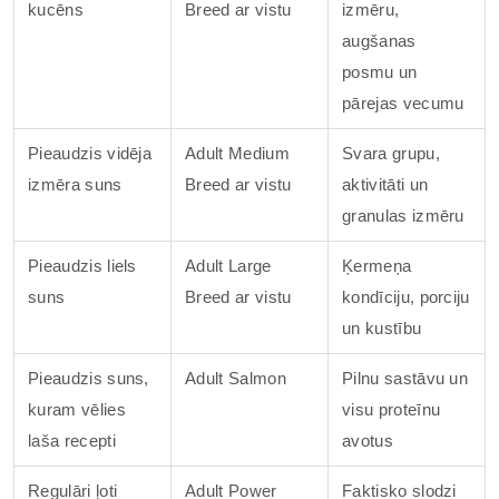
kucēns
Breed ar vistu
izmēru,
augšanas
posmu un
pārejas vecumu
Pieaudzis vidēja
Adult Medium
Svara grupu,
izmēra suns
Breed ar vistu
aktivitāti un
granulas izmēru
Pieaudzis liels
Adult Large
Ķermeņa
suns
Breed ar vistu
kondīciju, porciju
un kustību
Pieaudzis suns,
Adult Salmon
Pilnu sastāvu un
kuram vēlies
visu proteīnu
laša recepti
avotus
Regulāri ļoti
Adult Power
Faktisko slodzi