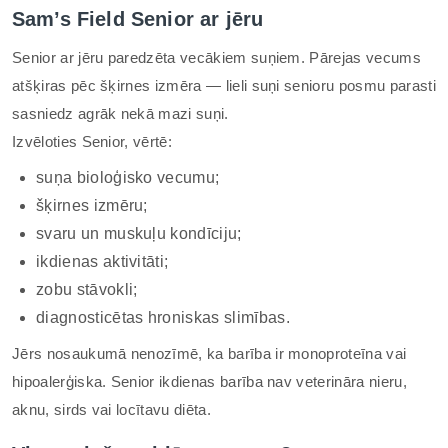
Sam’s Field Senior ar jēru
Senior ar jēru paredzēta vecākiem suņiem. Pārejas vecums
atšķiras pēc šķirnes izmēra — lieli suņi senioru posmu parasti
sasniedz agrāk nekā mazi suņi.
Izvēloties Senior, vērtē:
suņa bioloģisko vecumu;
šķirnes izmēru;
svaru un muskuļu kondīciju;
ikdienas aktivitāti;
zobu stāvokli;
diagnosticētas hroniskas slimības.
Jērs nosaukumā nenozīmē, ka barība ir monoproteīna vai
hipoalerģiska. Senior ikdienas barība nav veterināra nieru,
aknu, sirds vai locītavu diēta.