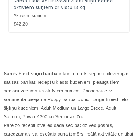
Sam's Field Adult Power 4300 suņu barība
aktīviem suņiem ar vistu 13 kg
Aktīviem suņiem
€42.20
Sam’s Field suņu barība
ir koncentrēts septiņu pilnvērtīgas
sausās barības recepšu klāsts kucēniem, pieaugušiem,
senioru vecuma un aktīviem suņiem. Zoopasaule.lv
sortimentā pieejama Puppy barība, Junior Large Breed lielo
šķirņu kucēniem, Adult Medium un Large Breed, Adult
Salmon, Power 4300 un Senior ar jēru.
Pareizo recepti izvēlies šādā secībā: dzīves posms,
paredzamais vai esošais suņa izmērs, reālā aktivitāte un tikai