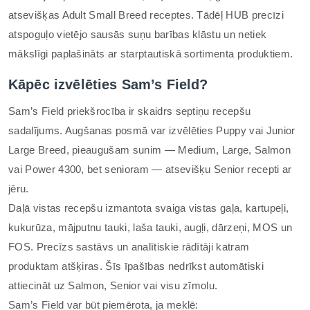
atsevišķas Adult Small Breed receptes. Tādēļ HUB precīzi
atspoguļo vietējo sausās suņu barības klāstu un netiek
mākslīgi paplašināts ar starptautiskā sortimenta produktiem.
Kāpēc izvēlēties Sam’s Field?
Sam’s Field priekšrocība ir skaidrs septiņu recepšu
sadalījums. Augšanas posmā var izvēlēties Puppy vai Junior
Large Breed, pieaugušam sunim — Medium, Large, Salmon
vai Power 4300, bet senioram — atsevišķu Senior recepti ar
jēru.
Daļā vistas recepšu izmantota svaiga vistas gaļa, kartupeļi,
kukurūza, mājputnu tauki, laša tauki, augļi, dārzeņi, MOS un
FOS. Precīzs sastāvs un analītiskie rādītāji katram
produktam atšķiras. Šīs īpašības nedrīkst automātiski
attiecināt uz Salmon, Senior vai visu zīmolu.
Sam’s Field var būt piemērota, ja meklē: