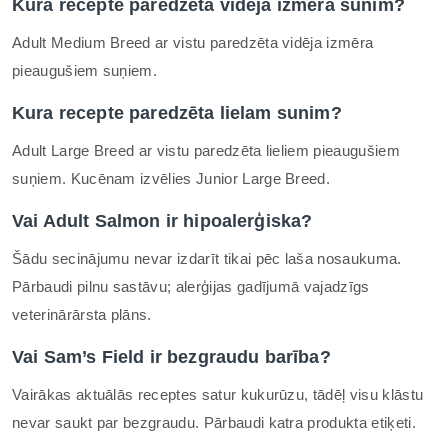
Kura recepte paredzēta vidēja izmēra sunim?
Adult Medium Breed ar vistu paredzēta vidēja izmēra
pieaugušiem suņiem.
Kura recepte paredzēta lielam sunim?
Adult Large Breed ar vistu paredzēta lieliem pieaugušiem
suņiem. Kucēnam izvēlies Junior Large Breed.
Vai Adult Salmon ir hipoalerģiska?
Šādu secinājumu nevar izdarīt tikai pēc laša nosaukuma.
Pārbaudi pilnu sastāvu; alerģijas gadījumā vajadzīgs
veterinārārsta plāns.
Vai Sam’s Field ir bezgraudu barība?
Vairākas aktuālās receptes satur kukurūzu, tādēļ visu klāstu
nevar saukt par bezgraudu. Pārbaudi katra produkta etiķeti.