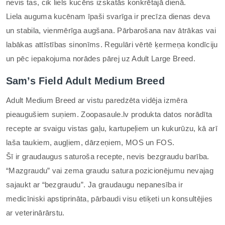
nevis tas, cik liels kucēns izskatās konkrētajā dienā.
Liela auguma kucēnam īpaši svarīga ir precīza dienas deva
un stabila, vienmērīga augšana. Pārbarošana nav ātrākas vai
labākas attīstības sinonīms. Regulāri vērtē ķermeņa kondīciju
un pēc iepakojuma norādes pārej uz Adult Large Breed.
Sam’s Field Adult Medium Breed
Adult Medium Breed ar vistu paredzēta vidēja izmēra
pieaugušiem suņiem. Zoopasaule.lv produkta datos norādīta
recepte ar svaigu vistas gaļu, kartupeļiem un kukurūzu, kā arī
laša taukiem, augļiem, dārzeņiem, MOS un FOS.
Šī ir graudaugus saturoša recepte, nevis bezgraudu barība.
“Mazgraudu” vai zema graudu satura pozicionējumu nevajag
sajaukt ar “bezgraudu”. Ja graudaugu nepanesība ir
medicīniski apstiprināta, pārbaudi visu etiķeti un konsultējies
ar veterinārārstu.