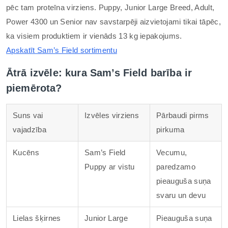
pēc tam proteīna virziens. Puppy, Junior Large Breed, Adult,
Power 4300 un Senior nav savstarpēji aizvietojami tikai tāpēc,
ka visiem produktiem ir vienāds 13 kg iepakojums.
Apskatīt Sam’s Field sortimentu
Ātrā izvēle: kura Sam’s Field barība ir
piemērota?
Suns vai
Izvēles virziens
Pārbaudi pirms
vajadzība
pirkuma
Kucēns
Sam’s Field
Vecumu,
Puppy ar vistu
paredzamo
pieauguša suņa
svaru un devu
Lielas šķirnes
Junior Large
Pieauguša suņa