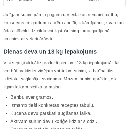
Jutīgam sunim pāreju pagarina. Vienlaikus nemaini barību,
konservus un gardumus. Vēro apetīti, izkārnījumus, svaru un
ādas stāvokli. Izteiktu vai ilgstošu simptomu gadījumā
sazinies ar veterinārārstu.
Dienas deva un 13 kg iepakojums
Visi septiņi aktuālie produkti pieejami 13 kg iepakojumā. Tas
var būt praktisks vidējam vai lielam sunim, ja barība tiks
izlietota, saglabājot svaigumu. Mazam sunim aprēķini, cik
ilgam laikam pietiks ar maisu.
Barību sver gramos.
Izmanto tieši konkrētās receptes tabulu.
Kucēna devu pārskati augšanas laikā.
Aktīvam sunim devu koriģē līdz ar slodzi.