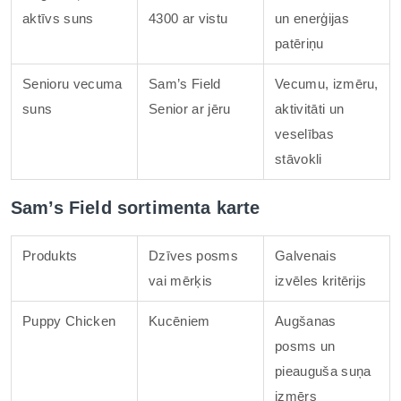
aktīvs suns
4300 ar vistu
un enerģijas
patēriņu
Senioru vecuma
Sam’s Field
Vecumu, izmēru,
suns
Senior ar jēru
aktivitāti un
veselības
stāvokli
Sam’s Field sortimenta karte
Produkts
Dzīves posms
Galvenais
vai mērķis
izvēles kritērijs
Puppy Chicken
Kucēniem
Augšanas
posms un
pieauguša suņa
izmērs