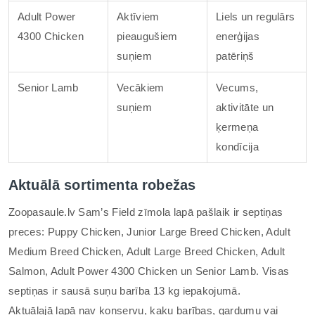
Adult Power
Aktīviem
Liels un regulārs
4300 Chicken
pieaugušiem
enerģijas
suņiem
patēriņš
Senior Lamb
Vecākiem
Vecums,
suņiem
aktivitāte un
ķermeņa
kondīcija
Aktuālā sortimenta robežas
Zoopasaule.lv Sam’s Field zīmola lapā pašlaik ir septiņas
preces: Puppy Chicken, Junior Large Breed Chicken, Adult
Medium Breed Chicken, Adult Large Breed Chicken, Adult
Salmon, Adult Power 4300 Chicken un Senior Lamb. Visas
septiņas ir sausā suņu barība 13 kg iepakojumā.
Aktuālajā lapā nav konservu, kaķu barības, gardumu vai