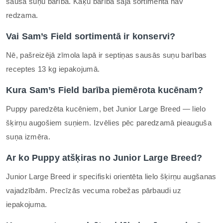
sausā suņu barība. Kaķu barība šajā sortimentā nav
redzama.
Vai Sam’s Field sortimentā ir konservi?
Nē, pašreizējā zīmola lapā ir septiņas sausās suņu barības
receptes 13 kg iepakojumā.
Kura Sam’s Field barība piemērota kucēnam?
Puppy paredzēta kucēniem, bet Junior Large Breed — lielo
šķirņu augošiem suņiem. Izvēlies pēc paredzamā pieauguša
suņa izmēra.
Ar ko Puppy atšķiras no Junior Large Breed?
Junior Large Breed ir specifiski orientēta lielo šķirņu augšanas
vajadzībām. Precīzās vecuma robežas pārbaudi uz
iepakojuma.