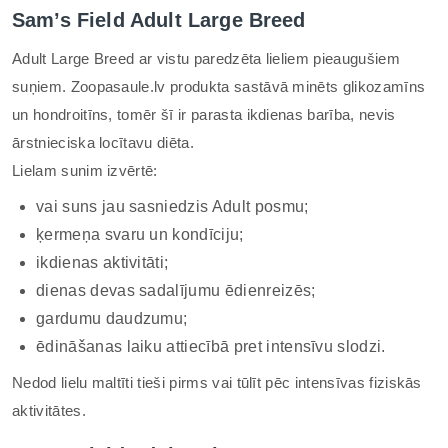
Sam’s Field Adult Large Breed
Adult Large Breed ar vistu paredzēta lieliem pieaugušiem
suņiem. Zoopasaule.lv produkta sastāvā minēts glikozamīns
un hondroitīns, tomēr šī ir parasta ikdienas barība, nevis
ārstnieciska locītavu diēta.
Lielam sunim izvērtē:
vai suns jau sasniedzis Adult posmu;
ķermeņa svaru un kondīciju;
ikdienas aktivitāti;
dienas devas sadalījumu ēdienreizēs;
gardumu daudzumu;
ēdināšanas laiku attiecībā pret intensīvu slodzi.
Nedod lielu maltīti tieši pirms vai tūlīt pēc intensīvas fiziskās
aktivitātes.