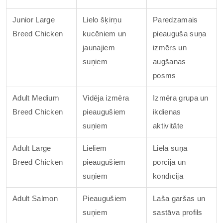
Junior Large
Lielo šķirņu
Paredzamais
Breed Chicken
kucēniem un
pieauguša suņa
jaunajiem
izmērs un
suņiem
augšanas
posms
Adult Medium
Vidēja izmēra
Izmēra grupa un
Breed Chicken
pieaugušiem
ikdienas
suņiem
aktivitāte
Adult Large
Lieliem
Liela suņa
Breed Chicken
pieaugušiem
porcija un
suņiem
kondīcija
Adult Salmon
Pieaugušiem
Laša garšas un
suņiem
sastāva profils