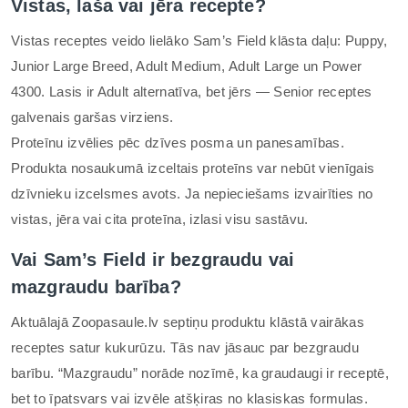
Vistas, laša vai jēra recepte?
Vistas receptes veido lielāko Sam’s Field klāsta daļu: Puppy,
Junior Large Breed, Adult Medium, Adult Large un Power
4300. Lasis ir Adult alternatīva, bet jērs — Senior receptes
galvenais garšas virziens.
Proteīnu izvēlies pēc dzīves posma un panesamības.
Produkta nosaukumā izceltais proteīns var nebūt vienīgais
dzīvnieku izcelsmes avots. Ja nepieciešams izvairīties no
vistas, jēra vai cita proteīna, izlasi visu sastāvu.
Vai Sam’s Field ir bezgraudu vai
mazgraudu barība?
Aktuālajā Zoopasaule.lv septiņu produktu klāstā vairākas
receptes satur kukurūzu. Tās nav jāsauc par bezgraudu
barību. “Mazgraudu” norāde nozīmē, ka graudaugi ir receptē,
bet to īpatsvars vai izvēle atšķiras no klasiskas formulas.