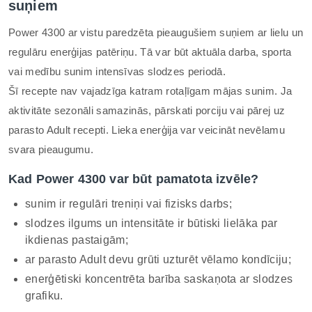
suņiem
Power 4300 ar vistu paredzēta pieaugušiem suņiem ar lielu un
regulāru enerģijas patēriņu. Tā var būt aktuāla darba, sporta
vai medību sunim intensīvas slodzes periodā.
Šī recepte nav vajadzīga katram rotaļīgam mājas sunim. Ja
aktivitāte sezonāli samazinās, pārskati porciju vai pārej uz
parasto Adult recepti. Lieka enerģija var veicināt nevēlamu
svara pieaugumu.
Kad Power 4300 var būt pamatota izvēle?
sunim ir regulāri treniņi vai fizisks darbs;
slodzes ilgums un intensitāte ir būtiski lielāka par
ikdienas pastaigām;
ar parasto Adult devu grūti uzturēt vēlamo kondīciju;
enerģētiski koncentrēta barība saskaņota ar slodzes
grafiku.