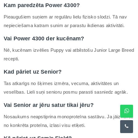
Kam paredzēta Power 4300?
Pieaugušiem suņiem ar regulāru lielu fizisko slodzi. Tā nav
nepieciešama katram sunim ar parastu ikdienas aktivitāti.
Vai Power 4300 der kucēnam?
Nē, kucēnam izvēlies Puppy vai atbilstošu Junior Large Breed
recepti.
Kad pāriet uz Senior?
Tas atkarīgs no šķirnes izmēra, vecuma, aktivitātes un
veselības. Lieli suņi senioru posmu parasti sasniedz agrāk.
Vai Senior ar jēru satur tikai jēru?
Nosaukums neapstiprina monoproteīna sastāvu. Ja jāizvairās
no konkrēta proteīna, izlasi visu etiķeti.