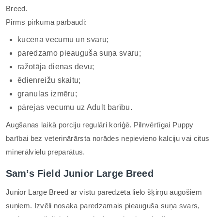
Breed.
Pirms pirkuma pārbaudi:
kucēna vecumu un svaru;
paredzamo pieauguša suņa svaru;
ražotāja dienas devu;
ēdienreižu skaitu;
granulas izmēru;
pārejas vecumu uz Adult barību.
Augšanas laikā porciju regulāri koriģē. Pilnvērtīgai Puppy
barībai bez veterinārārsta norādes nepievieno kalciju vai citus
minerālvielu preparātus.
Sam’s Field Junior Large Breed
Junior Large Breed ar vistu paredzēta lielo šķirņu augošiem
suņiem. Izvēli nosaka paredzamais pieauguša suņa svars,