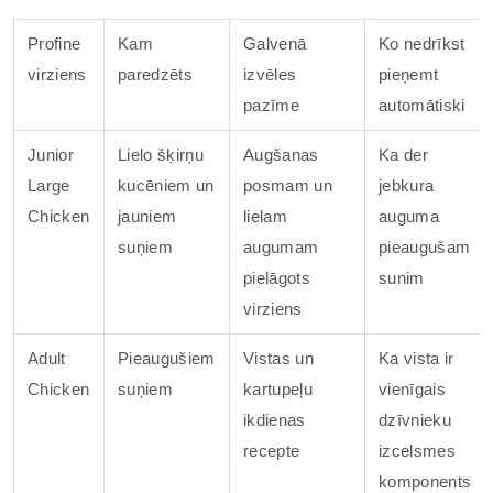
Profine
Kam
Galvenā
Ko nedrīkst
virziens
paredzēts
izvēles
pieņemt
pazīme
automātiski
Junior
Lielo šķirņu
Augšanas
Ka der
Large
kucēniem un
posmam un
jebkura
Chicken
jauniem
lielam
auguma
suņiem
augumam
pieaugušam
pielāgots
sunim
virziens
Adult
Pieaugušiem
Vistas un
Ka vista ir
Chicken
suņiem
kartupeļu
vienīgais
ikdienas
dzīvnieku
recepte
izcelsmes
komponents