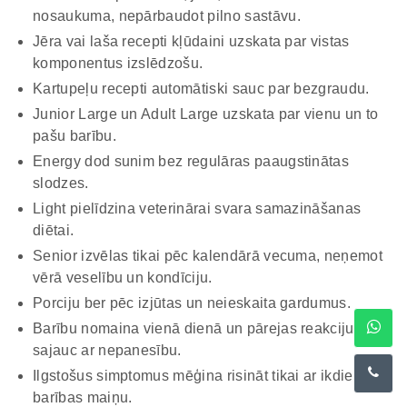
nosaukuma, nepārbaudot pilno sastāvu.
Jēra vai laša recepti kļūdaini uzskata par vistas
komponentus izslēdzošu.
Kartupeļu recepti automātiski sauc par bezgraudu.
Junior Large un Adult Large uzskata par vienu un to
pašu barību.
Energy dod sunim bez regulāras paaugstinātas
slodzes.
Light pielīdzina veterinārai svara samazināšanas
diētai.
Senior izvēlas tikai pēc kalendārā vecuma, neņemot
vērā veselību un kondīciju.
Porciju ber pēc izjūtas un neieskaita gardumus.
Barību nomaina vienā dienā un pārejas reakciju
sajauc ar nepanesību.
Ilgstošus simptomus mēģina risināt tikai ar ikdienas
barības maiņu.