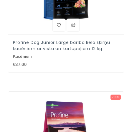
Profine Dog Junior Large barība lielo šķirņu
kucēniem ar vistu un kartupeļiem 12 kg
Kucēniem
€37.00
-10%