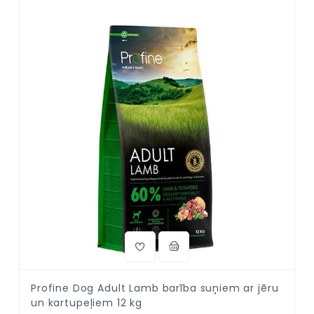
Profine Dog Adult Lamb barība suņiem ar jēru
un kartupeļiem 12 kg