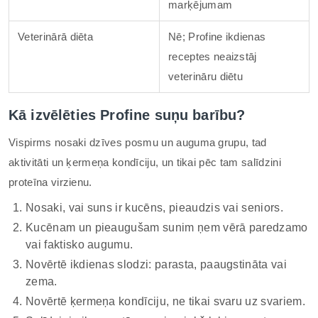
marķējumam
Veterinārā diēta
Nē; Profine ikdienas
receptes neaizstāj
veterināru diētu
Kā izvēlēties Profine suņu barību?
Vispirms nosaki dzīves posmu un auguma grupu, tad
aktivitāti un ķermeņa kondīciju, un tikai pēc tam salīdzini
proteīna virzienu.
Nosaki, vai suns ir kucēns, pieaudzis vai seniors.
Kucēnam un pieaugušam sunim ņem vērā paredzamo
vai faktisko augumu.
Novērtē ikdienas slodzi: parasta, paaugstināta vai
zema.
Novērtē ķermeņa kondīciju, ne tikai svaru uz svariem.