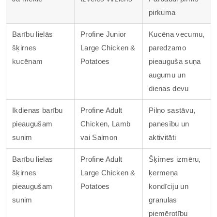
pirkuma
Barību lielās
Profine Junior
Kucēna vecumu,
šķirnes
Large Chicken &
paredzamo
kucēnam
Potatoes
pieauguša suņa
augumu un
dienas devu
Ikdienas barību
Profine Adult
Pilno sastāvu,
pieaugušam
Chicken, Lamb
panesību un
sunim
vai Salmon
aktivitāti
Barību lielas
Profine Adult
Šķirnes izmēru,
šķirnes
Large Chicken &
ķermeņa
pieaugušam
Potatoes
kondīciju un
sunim
granulas
piemērotību