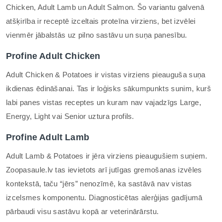
Chicken, Adult Lamb un Adult Salmon. Šo variantu galvenā
atšķirība ir receptē izceltais proteīna virziens, bet izvēlei
vienmēr jābalstās uz pilno sastāvu un suņa panesību.
Profine Adult Chicken
Adult Chicken & Potatoes ir vistas virziens pieauguša suņa
ikdienas ēdināšanai. Tas ir loģisks sākumpunkts sunim, kurš
labi panes vistas receptes un kuram nav vajadzīgs Large,
Energy, Light vai Senior uztura profils.
Profine Adult Lamb
Adult Lamb & Potatoes ir jēra virziens pieaugušiem suņiem.
Zoopasaule.lv tas ievietots arī jutīgas gremošanas izvēles
kontekstā, taču “jērs” nenozīmē, ka sastāvā nav vistas
izcelsmes komponentu. Diagnosticētas alerģijas gadījumā
pārbaudi visu sastāvu kopā ar veterinārārstu.