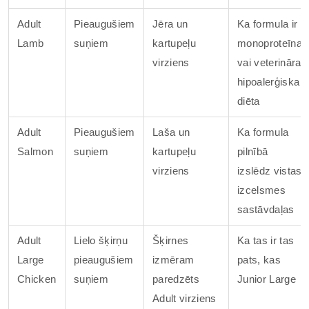
Adult
Pieaugušiem
Jēra un
Ka formula ir
Lamb
suņiem
kartupeļu
monoproteīna
virziens
vai veterināra
hipoalerģiska
diēta
Adult
Pieaugušiem
Laša un
Ka formula
Salmon
suņiem
kartupeļu
pilnībā
virziens
izslēdz vistas
izcelsmes
sastāvdaļas
Adult
Lielo šķirņu
Šķirnes
Ka tas ir tas
Large
pieaugušiem
izmēram
pats, kas
Chicken
suņiem
paredzēts
Junior Large
Adult virziens