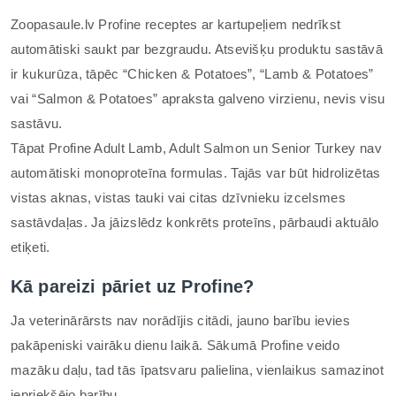
Zoopasaule.lv Profine receptes ar kartupeļiem nedrīkst
automātiski saukt par bezgraudu. Atsevišķu produktu sastāvā
ir kukurūza, tāpēc “Chicken & Potatoes”, “Lamb & Potatoes”
vai “Salmon & Potatoes” apraksta galveno virzienu, nevis visu
sastāvu.
Tāpat Profine Adult Lamb, Adult Salmon un Senior Turkey nav
automātiski monoproteīna formulas. Tajās var būt hidrolizētas
vistas aknas, vistas tauki vai citas dzīvnieku izcelsmes
sastāvdaļas. Ja jāizslēdz konkrēts proteīns, pārbaudi aktuālo
etiķeti.
Kā pareizi pāriet uz Profine?
Ja veterinārārsts nav norādījis citādi, jauno barību ievies
pakāpeniski vairāku dienu laikā. Sākumā Profine veido
mazāku daļu, tad tās īpatsvaru palielina, vienlaikus samazinot
iepriekšējo barību.