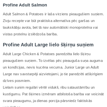
Profine Adult Salmon
Adult Salmon & Potatoes ir laša virziens pieaugušiem suņiem.
Zivju recepte var būt praktiska alternatīva pēc garšas un
taukskābju avota, bet tā nav automātiski monoproteīna vai
vistas proteīnu izslēdzoša barība.
Profine Adult Large lielo šķirņu suņiem
Adult Large Chicken & Potatoes paredzēta lielo šķirņu
pieaugušiem suņiem. To izvēlas pēc pieauguša suņa auguma
un kondīcijas, nevis kucēna vecuma. Junior Large un Adult
Large nav savstarpēji aizvietojami, jo tie paredzēti atšķirīgiem
dzīves posmiem.
Lielam sunim regulāri vērtē vidukli, ribu sataustāmību un
kustīgumu. Pat šķirnes izmēram atbilstoša barība var veicināt
svara pieaugumu, ja dienas porcija pārsniedz faktiskās