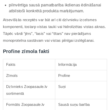
pilnvērtīga sausā pamatbarība ikdienas ēdināšanai
atbilstoši konkrētā produkta marķējumam.
Atsevišķās receptēs var būt arī citi dzīvnieku izcelsmes
komponenti, tostarp vistas tauki vai hidrolizētas vistas aknas.
Tāpēc vārdi “jērs”, “lasis” vai “tītars” nav pierādījums
monoproteīna sastāvam vai vistas pilnīgai izslēgšanai.
Profine zīmola fakti
Fakts
Informācija
Zīmols
Profine
Dzīvnieks Zoopasaule.lv
Suņi
sortimentā
Formāts Zoopasaule.lv
Sausā suņu barība