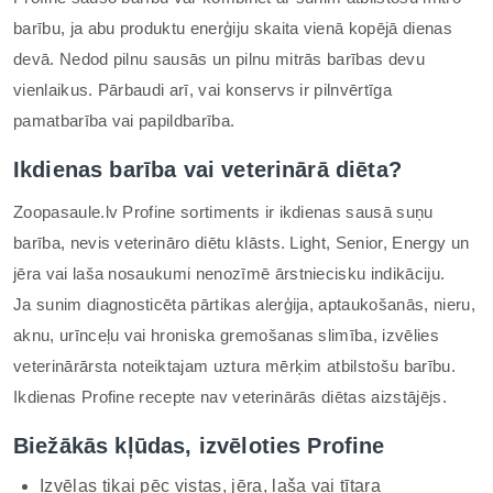
barību, ja abu produktu enerģiju skaita vienā kopējā dienas
devā. Nedod pilnu sausās un pilnu mitrās barības devu
vienlaikus. Pārbaudi arī, vai konservs ir pilnvērtīga
pamatbarība vai papildbarība.
Ikdienas barība vai veterinārā diēta?
Zoopasaule.lv Profine sortiments ir ikdienas sausā suņu
barība, nevis veterināro diētu klāsts. Light, Senior, Energy un
jēra vai laša nosaukumi nenozīmē ārstniecisku indikāciju.
Ja sunim diagnosticēta pārtikas alerģija, aptaukošanās, nieru,
aknu, urīnceļu vai hroniska gremošanas slimība, izvēlies
veterinārārsta noteiktajam uztura mērķim atbilstošu barību.
Ikdienas Profine recepte nav veterinārās diētas aizstājējs.
Biežākās kļūdas, izvēloties Profine
Izvēlas tikai pēc vistas, jēra, laša vai tītara