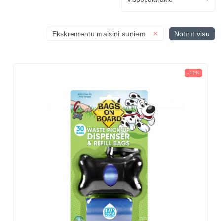
×
Ekskrementu maisiņi suņiem
Notīrīt visu
-12%