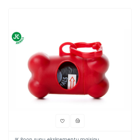
JK Poop suņu ekskrementu maisiņu