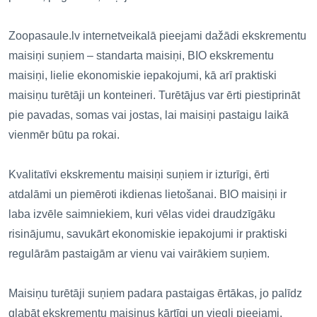
Zoopasaule.lv internetveikalā pieejami dažādi ekskrementu
maisiņi suņiem – standarta maisiņi, BIO ekskrementu
maisiņi, lielie ekonomiskie iepakojumi, kā arī praktiski
maisiņu turētāji un konteineri. Turētājus var ērti piestiprināt
pie pavadas, somas vai jostas, lai maisiņi pastaigu laikā
vienmēr būtu pa rokai.
Kvalitatīvi ekskrementu maisiņi suņiem ir izturīgi, ērti
atdalāmi un piemēroti ikdienas lietošanai. BIO maisiņi ir
laba izvēle saimniekiem, kuri vēlas videi draudzīgāku
risinājumu, savukārt ekonomiskie iepakojumi ir praktiski
regulārām pastaigām ar vienu vai vairākiem suņiem.
Maisiņu turētāji suņiem padara pastaigas ērtākas, jo palīdz
glabāt ekskrementu maisiņus kārtīgi un viegli pieejami.