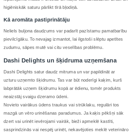
higiēniskāk saturu pārlikt tīrā bļodiņā.
Kā aromāta pastiprinātāju
Neliels buljona daudzums var padarīt pazīstamu pamatbarību
pievilcīgāku. To nevajag izmantot, lai ilgstoši slēptu apetītes
zudumu, sāpes mutē vai citu veselības problēmu.
Dashi Delights un šķidruma uzņemšana
Dashi Delights satur daudz mitruma un var papildināt ar
uzturu uzņemto šķidrumu. Tas var būt noderīgi kaķim, kurš
labprātāk uzņem šķidrumu kopā ar ēdienu, tomēr produkts
neaizstāj svaigu dzeramo ūdeni.
Novieto vairākus ūdens traukus vai strūklaku, regulāri tos
mazgā un vēro urinēšanas paradumus. Ja kaķis pēkšņi sāk
dzert vai urinēt ievērojami vairāk, bieži apmeklē kastīti,
sasprindzinās vai nespēj urinēt, nekavējoties meklē veterināro