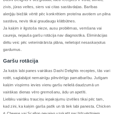
zivis, jūras veltes, siers vai citas sastāvdaļas. Barības
alerģiju biežāk vērtē pēc konkrētiem proteīna avotiem un pilna
sastāva, nevis tikai graudaugu klātbūtnes.
Ja kaķim ir ilgstoša nieze, ausu problēmas, vemšana vai
caureja, nejauša garšu rotācija nav diagnostika. Eliminācijas
diētu veic pēc veterinārārsta plāna, nelietojot nesaskaņotus
gardumus.
Garšu rotācija
Ja kaķis labi panes vairākas Dashi Delights receptes, tās vari
rotēt, saglabājot nemainīgu pilnvērtīgo pamatbarību. Jutīgam
kaķim vispirms ievies vienu garšu nelielā daudzumā un
vairākas dienas vēro gremošanu, ādu un apetīti.
Lielāku vairāku trauciņu iepakojumu izvēlies tikai pēc tam,
kad zini, ka kaķim garša patīk un tā tiek labi panesta. Chicken
& Cheese vai Scallop nevajag uzskatīt par līdzvērtīgiem