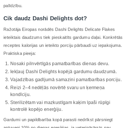
palīdzību.
Cik daudz Dashi Delights dot?
Ražotāja Eiropas norādēs Dashi Delights Delicate Flakes
ieteiktais daudzums tiek pieskaitīts gardumu daļai. Konkrētās
receptes kalorijas un ieteikto porciju pārbaudi uz iepakojuma.
Praktiska pieeja:
Nosaki pilnvērtīgās pamatbarības dienas devu.
Iekļauj Dashi Delights kopējā gardumu daudzumā.
Vajadzības gadījumā samazini pamatbarības porciju.
Reizi 2–4 nedēļās novērtē svaru un ķermeņa
kondīciju.
Sterilizētam vai mazkustīgam kaķim īpaši rūpīgi
kontrolē kopējo enerģiju.
Gardumi un papildbarība kopā parasti nedrīkst pārsniegt
aptuveni 10% no dienas enerģijas, ja veterinārārsts nav