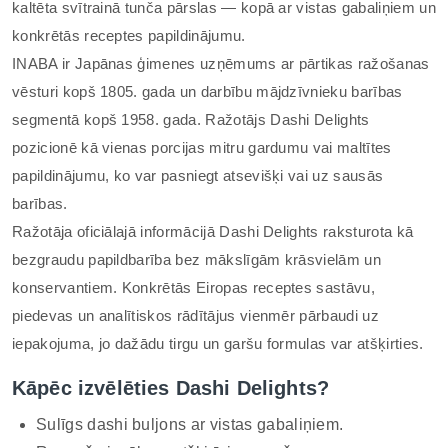
kaltēta svītrainā tunča pārslas — kopā ar vistas gabaliņiem un
konkrētās receptes papildinājumu.
INABA ir Japānas ģimenes uzņēmums ar pārtikas ražošanas
vēsturi kopš 1805. gada un darbību mājdzīvnieku barības
segmentā kopš 1958. gada. Ražotājs Dashi Delights
pozicionē kā vienas porcijas mitru gardumu vai maltītes
papildinājumu, ko var pasniegt atsevišķi vai uz sausās
barības.
Ražotāja oficiālajā informācijā Dashi Delights raksturota kā
bezgraudu papildbarība bez mākslīgām krāsvielām un
konservantiem. Konkrētās Eiropas receptes sastāvu,
piedevas un analītiskos rādītājus vienmēr pārbaudi uz
iepakojuma, jo dažādu tirgu un garšu formulas var atšķirties.
Kāpēc izvēlēties Dashi Delights?
Sulīgs dashi buljons ar vistas gabaliņiem.