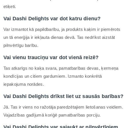
etiķeti.
Vai Dashi Delights var dot katru dienu?
Var izmantot kā papildbarību, ja produkts kaķim ir piemērots
un tā enerģija ir iekļauta dienas devā. Tas nedrīkst aizstāt
pilnvērtīgu barību.
Vai vienu trauciņu var dot vienā reizē?
Tas atkarīgs no kaķa svara, pamatbarības devas, ķermeņa
kondīcijas un citiem gardumiem. Izmanto konkrētā
iepakojuma norādes.
Vai Dashi Delights drīkst liet uz sausās barības?
Jā. Tas ir viens no ražotāja paredzētajiem lietošanas veidiem.
Vajadzības gadījumā koriģē pamatbarības porciju.
Vai Dashi Delights var sajaukt ar pilnvērtīgiem