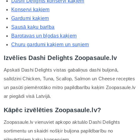
Dashi Delights konservi kaķiem
Konservi kaķiem
Gardumi kaķiem
Sausā kaķu barība
Barotavas un bļodas kaķiem
Churu gardumi kaķiem un suņiem
Izvēlies Dashi Delights Zoopasaule.lv
Apskati Dashi Delights vistas gabaliņus dashi buljonā,
salīdzini Chicken, Tuna, Scallop, Salmon un Cheese receptes
un pasūti piemērotāko mitro papildbarību kaķim Zoopasaule.lv
ar piegādi visā Latvijā.
Kāpēc izvēlēties Zoopasaule.lv?
Zoopasaule.lv vienuviet apkopo aktuālo Dashi Delights
sortimentu un skaidri nošķir buljona papildbarību no
pilnvērtīgiem kaķu konserviem.