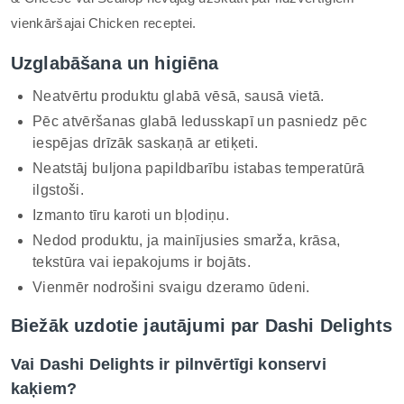
vienkāršajai Chicken receptei.
Uzglabāšana un higiēna
Neatvērtu produktu glabā vēsā, sausā vietā.
Pēc atvēršanas glabā ledusskapī un pasniedz pēc
iespējas drīzāk saskaņā ar etiķeti.
Neatstāj buljona papildbarību istabas temperatūrā
ilgstoši.
Izmanto tīru karoti un bļodiņu.
Nedod produktu, ja mainījusies smarža, krāsa,
tekstūra vai iepakojums ir bojāts.
Vienmēr nodrošini svaigu dzeramo ūdeni.
Biežāk uzdotie jautājumi par Dashi Delights
Vai Dashi Delights ir pilnvērtīgi konservi
kaķiem?