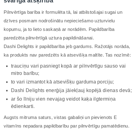
svarīgā atšķirība
Pilnvērtīga barība ir formulēta tā, lai atbilstošajai sugai un
dzīves posmam nodrošinātu nepieciešamo uzturvielu
kopumu, ja to lieto saskaņā ar norādēm. Papildbarība
paredzēta pilnvērtīgā uztura papildināšanai.
Dashi Delights ir papildbarība jeb gardums. Ražotājs norāda,
ka produkts nav paredzēts kā atsevišķa maltīte. Tas nozīmē:
trauciņu vari pasniegt kopā ar pilnvērtīgu sauso vai
mitro barību;
to vari izmantot kā atsevišķu garduma porciju;
Dashi Delights enerģija jāiekļauj kopējā dienas devā;
ar šo līniju vien nevajag veidot kaķa ilgtermiņa
ēdienkarti.
Augsts mitruma saturs, vistas gabaliņi un pievienots E
vitamīns nepadara papildbarību par pilnvērtīgu pamatēdienu.