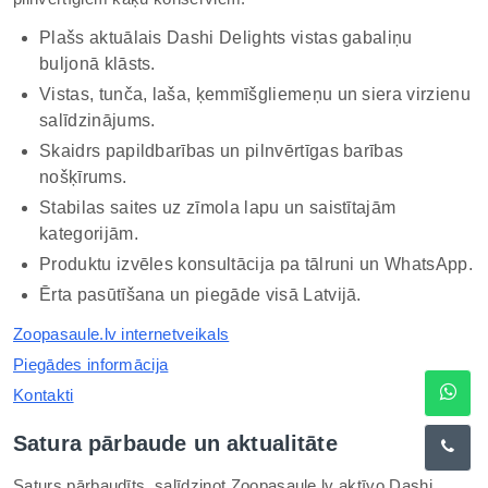
Plašs aktuālais Dashi Delights vistas gabaliņu
buljonā klāsts.
Vistas, tunča, laša, ķemmīšgliemeņu un siera virzienu
salīdzinājums.
Skaidrs papildbarības un pilnvērtīgas barības
nošķīrums.
Stabilas saites uz zīmola lapu un saistītajām
kategorijām.
Produktu izvēles konsultācija pa tālruni un WhatsApp.
Ērta pasūtīšana un piegāde visā Latvijā.
Zoopasaule.lv internetveikals
Piegādes informācija
Kontakti
Satura pārbaude un aktualitāte
Saturs pārbaudīts, salīdzinot Zoopasaule.lv aktīvo Dashi