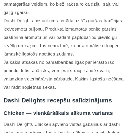
pamatgaršas veidiem, ko bieži raksturo kā dziļu, sāļu vai
gaļīgu garšu.
Dashi Delights nosaukums norāda uz šīs garšas tradīcijas
iedvesmotu buljonu. Produktā izmantotās bonito pārslas
pastiprina aromātu un var padarīt papildbarību pievilcīgu
izvēlīgam kaķim. Tas nenozīmē, ka ar aromātisku topperi
jāmaskē ilgstošs apetītes zudums.
Ja kaķis atsakās no pamatbarības ilgāk par ierasto īso
periodu, kļūst apātisks, vemj vai strauji zaudē svaru,
vajadzīga veterinārārsta pārbaude. Kaķim ilgstoša neēšana
var radīt nopietnas sekas.
Dashi Delights recepšu salīdzinājums
Chicken — vienkāršākais sākuma variants
Dashi Delights Chicken apvieno vistas gabaliņus ar dashi
iedvesmotu buljonu. Tas ir loģisks sākuma variants kaķim,