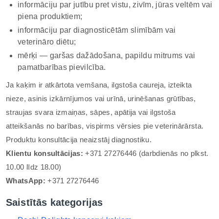
informāciju par jutību pret vistu, zivīm, jūras veltēm vai
piena produktiem;
informāciju par diagnosticētām slimībām vai
veterināro diētu;
mērķi — garšas dažādošana, papildu mitrums vai
pamatbarības pievilcība.
Ja kaķim ir atkārtota vemšana, ilgstoša caureja, izteikta
nieze, asinis izkārnījumos vai urīnā, urinēšanas grūtības,
straujas svara izmaiņas, sāpes, apātija vai ilgstoša
atteikšanās no barības, vispirms vērsies pie veterinārārsta.
Produktu konsultācija neaizstāj diagnostiku.
Klientu konsultācijas:
+371 27276446 (darbdienās no plkst.
10.00 līdz 18.00)
WhatsApp:
+371 27276446
Saistītās kategorijas