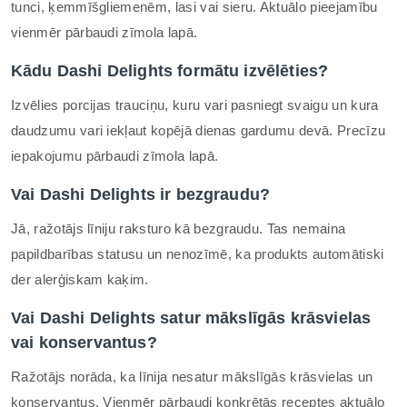
tunci, ķemmīšgliemenēm, lasi vai sieru. Aktuālo pieejamību
vienmēr pārbaudi zīmola lapā.
Kādu Dashi Delights formātu izvēlēties?
Izvēlies porcijas trauciņu, kuru vari pasniegt svaigu un kura
daudzumu vari iekļaut kopējā dienas gardumu devā. Precīzu
iepakojumu pārbaudi zīmola lapā.
Vai Dashi Delights ir bezgraudu?
Jā, ražotājs līniju raksturo kā bezgraudu. Tas nemaina
papildbarības statusu un nenozīmē, ka produkts automātiski
der alerģiskam kaķim.
Vai Dashi Delights satur mākslīgās krāsvielas
vai konservantus?
Ražotājs norāda, ka līnija nesatur mākslīgās krāsvielas un
konservantus. Vienmēr pārbaudi konkrētās receptes aktuālo