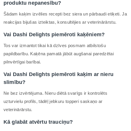
produktu nepanesību?
Šādam kaķim izvēlies recepti bez siera un pārbaudi etiķeti. Ja
reakcijas bijušas izteiktas, konsultējies ar veterinārārstu.
Vai Dashi Delights piemēroti kaķēniem?
Tos var izmantot tikai kā dzīves posmam atbilstošu
papildbarību. Kaķēna pamatā jābūt augšanai paredzētai
pilnvērtīgai barībai.
Vai Dashi Delights piemēroti kaķim ar nieru
slimību?
Ne bez izvērtējuma. Nieru diētā svarīgs ir kontrolēts
uzturvielu profils, tādēļ jebkuru topperi saskaņo ar
veterinārārstu.
Kā glabāt atvērtu trauciņu?