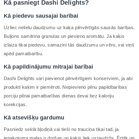
Kā pasniegt Dashi Delights?
Kā piedevu sausajai barībai
Uzliec nelielu daudzumu uz kaķa pilnvērtīgās sausās barības.
Buljons samitrina granulas un pievieno aromātu. Ja kaķis
izlaiza tikai piedevu, samazini tās daudzumu un vēro, vai viņš
apēd pamatbarību.
Kā papildinājumu mitrajai barībai
Dashi Delights vari pievienot pilnvērtīgiem konserviem, ja abi
produkti kaķim ir piemēroti. Nepievieno pilnu papildbarības
porciju pilnai pamatbarības dienas devai bez kaloriju
korekcijas.
Kā atsevišķu gardumu
Pasniedz seklā bļodiņā vai tieši no trauciņa tikai tad, ja
iepakojuma malas ir drošas un kaķis tiek uzraudzīts. Ērtāk un