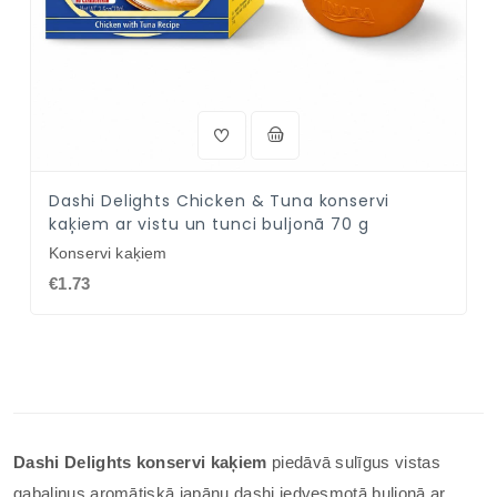
Dashi Delights Chicken & Tuna konservi
kaķiem ar vistu un tunci buljonā 70 g
Konservi kaķiem
€1.73
Dashi Delights konservi kaķiem
piedāvā sulīgus vistas
gabaliņus aromātiskā japāņu dashi iedvesmotā buljonā ar