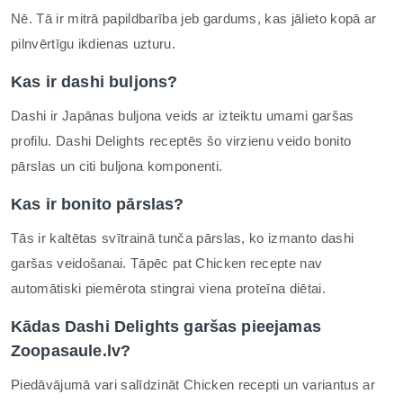
Nē. Tā ir mitrā papildbarība jeb gardums, kas jālieto kopā ar
pilnvērtīgu ikdienas uzturu.
Kas ir dashi buljons?
Dashi ir Japānas buljona veids ar izteiktu umami garšas
profilu. Dashi Delights receptēs šo virzienu veido bonito
pārslas un citi buljona komponenti.
Kas ir bonito pārslas?
Tās ir kaltētas svītrainā tunča pārslas, ko izmanto dashi
garšas veidošanai. Tāpēc pat Chicken recepte nav
automātiski piemērota stingrai viena proteīna diētai.
Kādas Dashi Delights garšas pieejamas
Zoopasaule.lv?
Piedāvājumā vari salīdzināt Chicken recepti un variantus ar