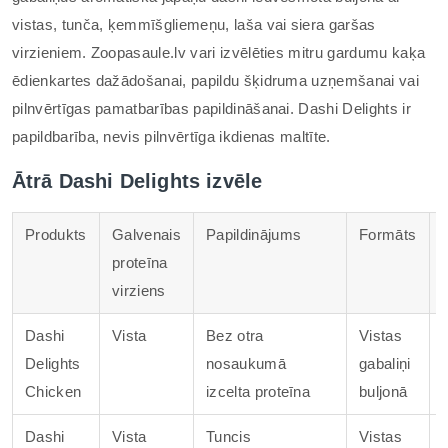
vistas, tunča, ķemmīšgliemeņu, laša vai siera garšas
virzieniem. Zoopasaule.lv vari izvēlēties mitru gardumu kaķa
ēdienkartes dažādošanai, papildu šķidruma uzņemšanai vai
pilnvērtīgas pamatbarības papildināšanai. Dashi Delights ir
papildbarība, nevis pilnvērtīga ikdienas maltīte.
Ātrā Dashi Delights izvēle
Produkts
Galvenais
Papildinājums
Formāts
proteīna
virziens
Dashi
Vista
Bez otra
Vistas
Delights
nosaukumā
gabaliņi
Chicken
izcelta proteīna
buljonā
Dashi
Vista
Tuncis
Vistas