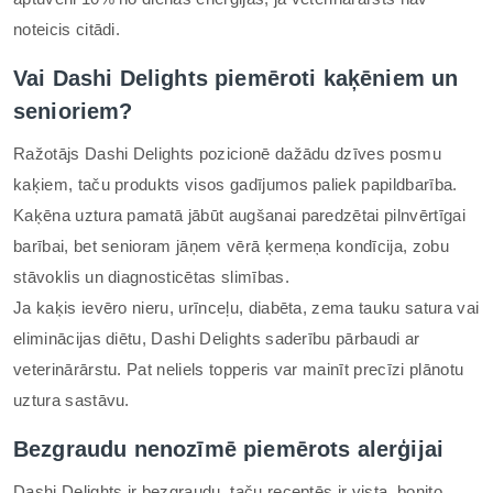
noteicis citādi.
Vai Dashi Delights piemēroti kaķēniem un
senioriem?
Ražotājs Dashi Delights pozicionē dažādu dzīves posmu
kaķiem, taču produkts visos gadījumos paliek papildbarība.
Kaķēna uztura pamatā jābūt augšanai paredzētai pilnvērtīgai
barībai, bet senioram jāņem vērā ķermeņa kondīcija, zobu
stāvoklis un diagnosticētas slimības.
Ja kaķis ievēro nieru, urīnceļu, diabēta, zema tauku satura vai
eliminācijas diētu, Dashi Delights saderību pārbaudi ar
veterinārārstu. Pat neliels topperis var mainīt precīzi plānotu
uztura sastāvu.
Bezgraudu nenozīmē piemērots alerģijai
Dashi Delights ir bezgraudu, taču receptēs ir vista, bonito,