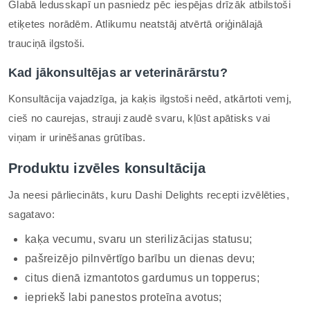
Glabā ledusskapī un pasniedz pēc iespējas drīzāk atbilstoši
etiķetes norādēm. Atlikumu neatstāj atvērtā oriģinālajā
trauciņā ilgstoši.
Kad jākonsultējas ar veterinārārstu?
Konsultācija vajadzīga, ja kaķis ilgstoši neēd, atkārtoti vemj,
cieš no caurejas, strauji zaudē svaru, kļūst apātisks vai
viņam ir urinēšanas grūtības.
Produktu izvēles konsultācija
Ja neesi pārliecināts, kuru Dashi Delights recepti izvēlēties,
sagatavo:
kaķa vecumu, svaru un sterilizācijas statusu;
pašreizējo pilnvērtīgo barību un dienas devu;
citus dienā izmantotos gardumus un topperus;
iepriekš labi panestos proteīna avotus;