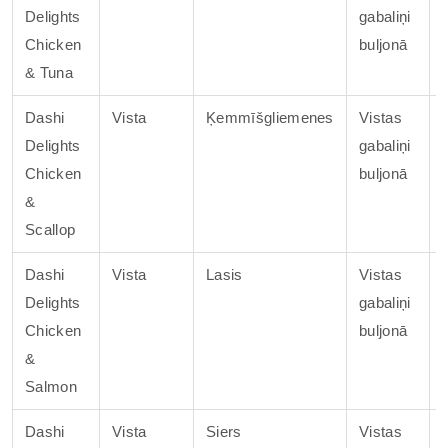
Delights
gabaliņi
Chicken
buljonā
& Tuna
Dashi
Vista
Ķemmīšgliemenes
Vistas
Delights
gabaliņi
Chicken
buljonā
&
Scallop
Dashi
Vista
Lasis
Vistas
Delights
gabaliņi
Chicken
buljonā
&
Salmon
Dashi
Vista
Siers
Vistas