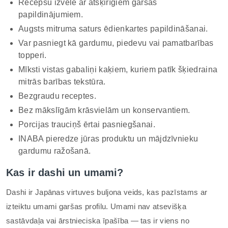
Recepšu izvēle ar atšķirīgiem garšas
papildinājumiem.
Augsts mitruma saturs ēdienkartes papildināšanai.
Var pasniegt kā gardumu, piedevu vai pamatbarības
topperi.
Mīksti vistas gabaliņi kaķiem, kuriem patīk šķiedraina
mitrās barības tekstūra.
Bezgraudu receptes.
Bez mākslīgām krāsvielām un konservantiem.
Porcijas trauciņš ērtai pasniegšanai.
INABA pieredze jūras produktu un mājdzīvnieku
gardumu ražošanā.
Kas ir dashi un umami?
Dashi ir Japānas virtuves buljona veids, kas pazīstams ar
izteiktu umami garšas profilu. Umami nav atsevišķa
sastāvdaļa vai ārstnieciska īpašība — tas ir viens no