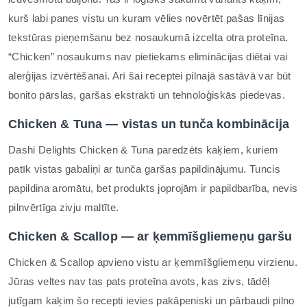
kurš labi panes vistu un kuram vēlies novērtēt pašas līnijas
tekstūras pieņemšanu bez nosaukumā izcelta otra proteīna.
“Chicken” nosaukums nav pietiekams eliminācijas diētai vai
alerģijas izvērtēšanai. Arī šai receptei pilnajā sastāvā var būt
bonito pārslas, garšas ekstrakti un tehnoloģiskās piedevas.
Chicken & Tuna — vistas un tunča kombinācija
Dashi Delights Chicken & Tuna paredzēts kaķiem, kuriem
patīk vistas gabaliņi ar tunča garšas papildinājumu. Tuncis
papildina aromātu, bet produkts joprojām ir papildbarība, nevis
pilnvērtīga zivju maltīte.
Chicken & Scallop — ar ķemmīšgliemeņu garšu
Chicken & Scallop apvieno vistu ar ķemmīšgliemeņu virzienu.
Jūras veltes nav tas pats proteīna avots, kas zivs, tādēļ
jutīgam kaķim šo recepti ievies pakāpeniski un pārbaudi pilno