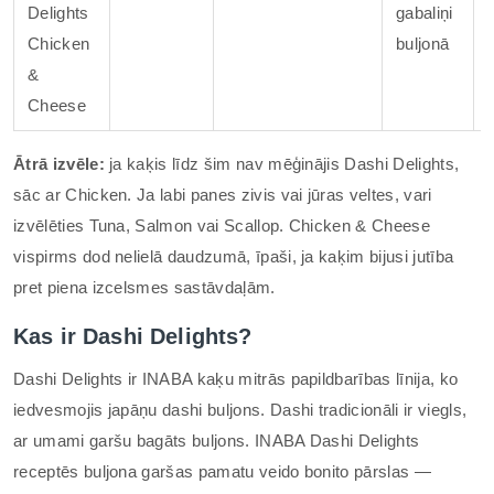
Delights
gabaliņi
Chicken
buljonā
&
Cheese
Ātrā izvēle:
ja kaķis līdz šim nav mēģinājis Dashi Delights,
sāc ar Chicken. Ja labi panes zivis vai jūras veltes, vari
izvēlēties Tuna, Salmon vai Scallop. Chicken & Cheese
vispirms dod nelielā daudzumā, īpaši, ja kaķim bijusi jutība
pret piena izcelsmes sastāvdaļām.
Kas ir Dashi Delights?
Dashi Delights ir INABA kaķu mitrās papildbarības līnija, ko
iedvesmojis japāņu dashi buljons. Dashi tradicionāli ir viegls,
ar umami garšu bagāts buljons. INABA Dashi Delights
receptēs buljona garšas pamatu veido bonito pārslas —