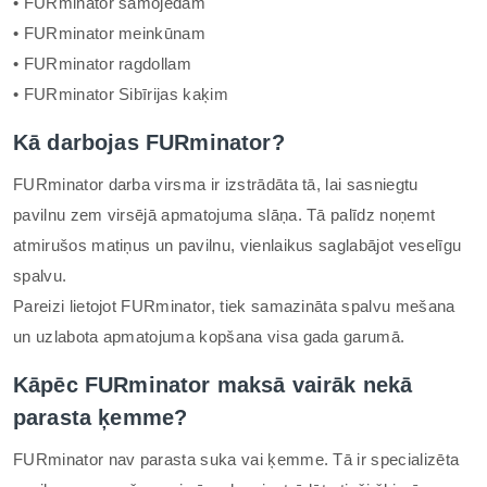
• FURminator samojedam
• FURminator meinkūnam
• FURminator ragdollam
• FURminator Sibīrijas kaķim
Kā darbojas FURminator?
FURminator darba virsma ir izstrādāta tā, lai sasniegtu
pavilnu zem virsējā apmatojuma slāņa. Tā palīdz noņemt
atmirušos matiņus un pavilnu, vienlaikus saglabājot veselīgu
spalvu.
Pareizi lietojot FURminator, tiek samazināta spalvu mešana
un uzlabota apmatojuma kopšana visa gada garumā.
Kāpēc FURminator maksā vairāk nekā
parasta ķemme?
FURminator nav parasta suka vai ķemme. Tā ir specializēta