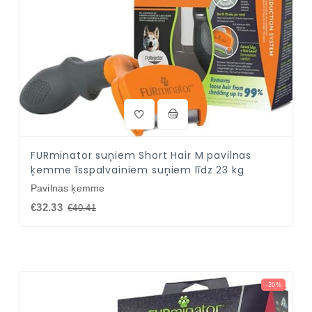
FURminator suņiem Short Hair M pavilnas
ķemme īsspalvainiem suņiem līdz 23 kg
Pavilnas ķemme
€32.33
€40.41
-20%