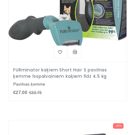
FURminator kaķiem Short Hair S pavilnas
ķemme īsspalvainiem kaķiem līdz 4.5 kg
Pavilnas ķemme
€27.00
€33.75
-20%