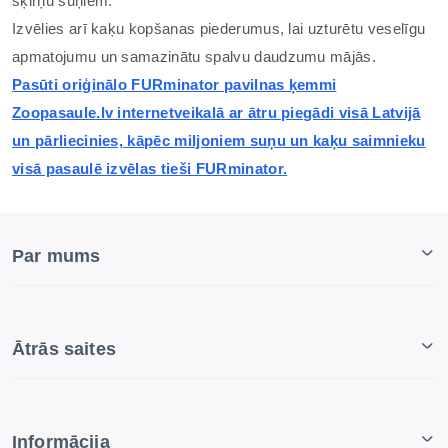
šķirņu suņiem.
Izvēlies arī kaķu kopšanas piederumus, lai uzturētu veselīgu
apmatojumu un samazinātu spalvu daudzumu mājās.
Pasūti oriģinālo FURminator pavilnas ķemmi
Zoopasaule.lv internetveikalā ar ātru piegādi visā Latvijā
un pārliecinies, kāpēc miljoniem suņu un kaķu saimnieku
visā pasaulē izvēlas tieši FURminator.
Par mums
Ātrās saites
Informācija