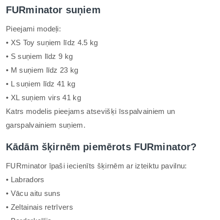
FURminator suņiem
Pieejami modeļi:
• XS Toy suņiem līdz 4.5 kg
• S suņiem līdz 9 kg
• M suņiem līdz 23 kg
• L suņiem līdz 41 kg
• XL suņiem virs 41 kg
Katrs modelis pieejams atsevišķi īsspalvainiem un
garspalvainiem suņiem.
Kādām šķirnēm piemērots FURminator?
FURminator īpaši iecienīts šķirnēm ar izteiktu pavilnu:
• Labradors
• Vācu aitu suns
• Zeltainais retrīvers