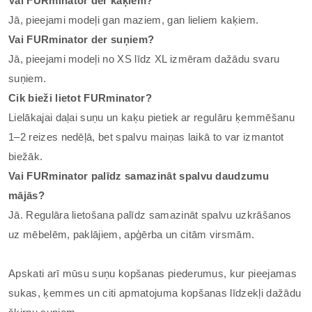
Vai FURminator der kaķiem?
Jā, pieejami modeļi gan maziem, gan lieliem kaķiem.
Vai FURminator der suņiem?
Jā, pieejami modeļi no XS līdz XL izmēram dažādu svaru
suņiem.
Cik bieži lietot FURminator?
Lielākajai daļai suņu un kaķu pietiek ar regulāru ķemmēšanu
1–2 reizes nedēļā, bet spalvu maiņas laikā to var izmantot
biežāk.
Vai FURminator palīdz samazināt spalvu daudzumu
mājās?
Jā. Regulāra lietošana palīdz samazināt spalvu uzkrāšanos
uz mēbelēm, paklājiem, apģērba un citām virsmām.
Apskati arī mūsu suņu kopšanas piederumus, kur pieejamas
sukas, ķemmes un citi apmatojuma kopšanas līdzekļi dažādu