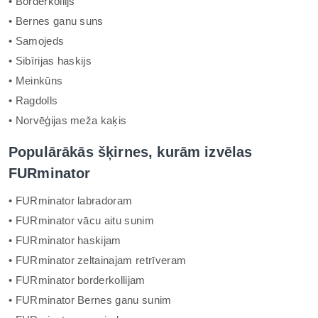
• Borderkollijs
• Bernes ganu suns
• Samojeds
• Sibīrijas haskijs
• Meinkūns
• Ragdolls
• Norvēģijas meža kaķis
Populārākās šķirnes, kurām izvēlas
FURminator
• FURminator labradoram
• FURminator vācu aitu sunim
• FURminator haskijam
• FURminator zeltainajam retrīveram
• FURminator borderkollijam
• FURminator Bernes ganu sunim