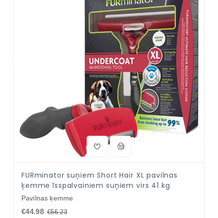
FURminator suņiem Short Hair XL pavilnas
ķemme īsspalvainiem suņiem virs 41 kg
Pavilnas ķemme
€44.98
€56.23