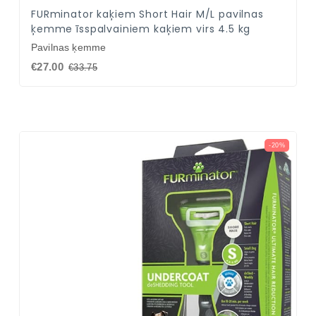
FURminator kaķiem Short Hair M/L pavilnas
ķemme īsspalvainiem kaķiem virs 4.5 kg
Pavilnas ķemme
€27.00
€33.75
-20%