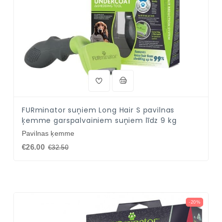
FURminator suņiem Long Hair S pavilnas
ķemme garspalvainiem suņiem līdz 9 kg
Pavilnas ķemme
€26.00
€32.50
-20%