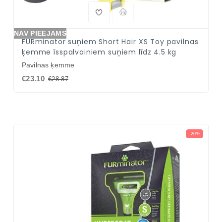
NAV PIEEJAMS
FURminator suņiem Short Hair XS Toy pavilnas
ķemme īsspalvainiem suņiem līdz 4.5 kg
Pavilnas ķemme
€23.10
€28.87
-20%