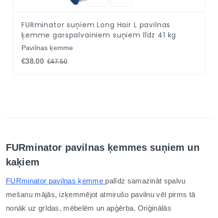
FURminator suņiem Long Hair L pavilnas
ķemme garspalvainiem suņiem līdz 41 kg
Pavilnas ķemme
€38.00
€47.50
FURminator pavilnas ķemmes suņiem un
kaķiem
FURminator pavilnas ķemme
palīdz samazināt spalvu
mešanu mājās, izķemmējot atmirušo pavilnu vēl pirms tā
nonāk uz grīdas, mēbelēm un apģērba. Oriģinālās