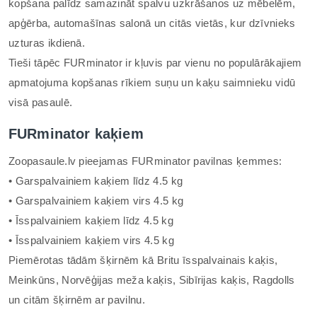
kopšana palīdz samazināt spalvu uzkrāšanos uz mēbelēm,
apģērba, automašīnas salonā un citās vietās, kur dzīvnieks
uzturas ikdienā.
Tieši tāpēc FURminator ir kļuvis par vienu no populārākajiem
apmatojuma kopšanas rīkiem suņu un kaķu saimnieku vidū
visā pasaulē.
FURminator kaķiem
Zoopasaule.lv pieejamas FURminator pavilnas ķemmes:
• Garspalvainiem kaķiem līdz 4.5 kg
• Garspalvainiem kaķiem virs 4.5 kg
• Īsspalvainiem kaķiem līdz 4.5 kg
• Īsspalvainiem kaķiem virs 4.5 kg
Piemērotas tādām šķirnēm kā Britu īsspalvainais kaķis,
Meinkūns, Norvēģijas meža kaķis, Sibīrijas kaķis, Ragdolls
un citām šķirnēm ar pavilnu.