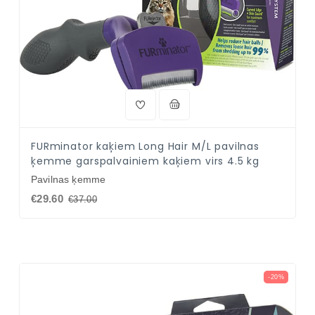
FURminator kaķiem Long Hair M/L pavilnas
ķemme garspalvainiem kaķiem virs 4.5 kg
Pavilnas ķemme
€29.60
€37.00
-20%