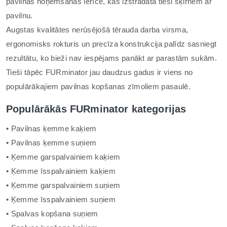
pavilnas noņemšanas ierīce, kas izstrādāta tieši šķirnēm ar
pavilnu.
Augstas kvalitātes nerūsējošā tērauda darba virsma,
ergonomisks rokturis un precīza konstrukcija palīdz sasniegt
rezultātu, ko bieži nav iespējams panākt ar parastām sukām.
Tieši tāpēc FURminator jau daudzus gadus ir viens no
populārākajiem pavilnas kopšanas zīmoliem pasaulē.
Populārākās FURminator kategorijas
• Pavilnas ķemme kaķiem
• Pavilnas ķemme suņiem
• Ķemme garspalvainiem kaķiem
• Ķemme īsspalvainiem kaķiem
• Ķemme garspalvainiem suņiem
• Ķemme īsspalvainiem suņiem
• Spalvas kopšana suņiem