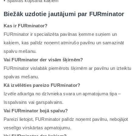
• Spalvas kopšana kaķiem
Biežāk uzdotie jautājumi par FURminator
Kas ir FURminator?
FURminator ir specializēta pavilnas ķemme suņiem un
kaķiem, kas palīdz noņemt atmirušo pavilnu un samazināt
spalvu mešanu.
Vai FURminator der visām šķirnēm?
FURminator vislabāk piemērots šķirnēm ar pavilnu un izteiktu
spalvas mešanu.
Kā izvēlēties pareizo FURminator?
Izvēle atkarīga no dzīvnieka svara un apmatojuma tipa –
īsspalvains vai garspalvains.
Vai FURminator bojā spalvu?
Pareizi lietojot, FURminator palīdz noņemt pavilnu, nebojājot
veselīgo virskārtas apmatojumu.