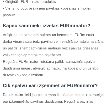
• Oriģināls FURminator produkts
• Viens no populārākajiem pavilnas kopšanas zīmoliem
pasaulē
Kāpēc saimnieki izvēlas FURminator?
Atšķirībā no parastām sukām un ķemmēm, FURminator
darba virsma sasniedz pavilnu zem virsējā apmatojuma slāņa
un palīdz izņemt atmirušos matiņus bez spalvas griešanas
vai veselīgā apmatojuma bojāšanas.
Regulāra FURminator lietošana palīdz samazināt spalvu
daudzumu mājās, atvieglo apmatojuma kopšanu un uzlabo
dzīvnieka kopējo izskatu.
Cik spalvu var izķemmēt ar FURminator?
Daudzi saimnieki jau pēc pirmās lietošanas reizes ir pārsteigti
par izķemmētās pavilnas daudzumu. Regulāra pavilnas