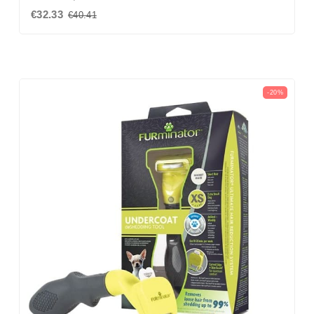
€32.33
€40.41
-20%