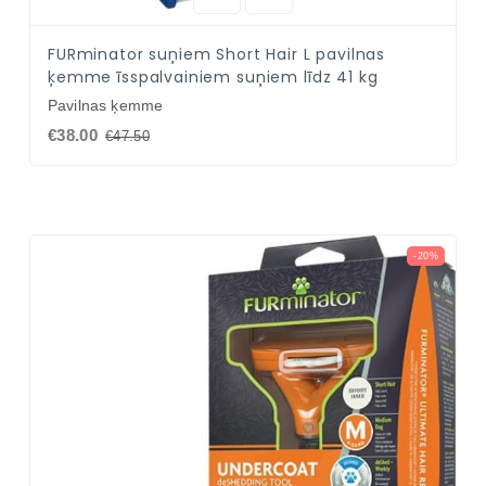
FURminator suņiem Short Hair L pavilnas
ķemme īsspalvainiem suņiem līdz 41 kg
Pavilnas ķemme
€38.00
€47.50
-20%