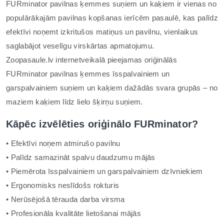
FURminator pavilnas ķemmes suņiem un kaķiem ir vienas no
populārākajām pavilnas kopšanas ierīcēm pasaulē, kas palīdz
efektīvi noņemt izkritušos matiņus un pavilnu, vienlaikus
saglabājot veselīgu virskārtas apmatojumu.
Zoopasaule.lv internetveikalā pieejamas oriģinālās
FURminator pavilnas ķemmes īsspalvainiem un
garspalvainiem suņiem un kaķiem dažādās svara grupās – no
maziem kaķiem līdz lielo šķirņu suņiem.
Kāpēc izvēlēties oriģinālo FURminator?
• Efektīvi noņem atmirušo pavilnu
• Palīdz samazināt spalvu daudzumu mājās
• Piemērota īsspalvainiem un garspalvainiem dzīvniekiem
• Ergonomisks neslīdošs rokturis
• Nerūsējošā tērauda darba virsma
• Profesionāla kvalitāte lietošanai mājās