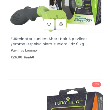
FURminator suņiem Short Hair S pavilnas
ķemme īsspalvainiem suņiem līdz 9 kg
Pavilnas ķemme
€26.00
€32.50
-20%