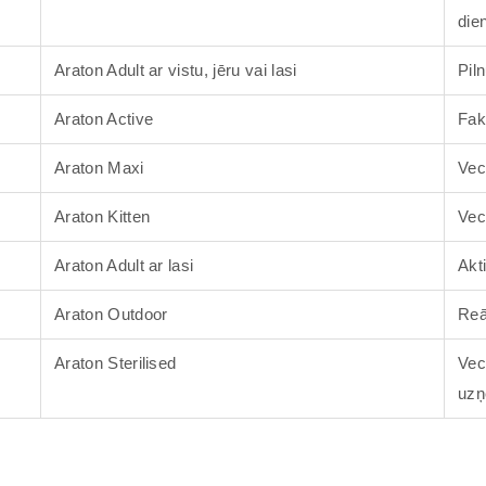
die
Araton Adult ar vistu, jēru vai lasi
Pil
Araton Active
Fak
Araton Maxi
Vec
Araton Kitten
Vec
Araton Adult ar lasi
Akt
Araton Outdoor
Reā
Araton Sterilised
Vec
uz