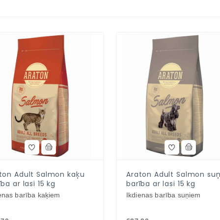
ton Adult Salmon kaķu
Araton Adult Salmon su
ība ar lasi 15 kg
barība ar lasi 15 kg
enas barība kaķiem
Ikdienas barība suņiem