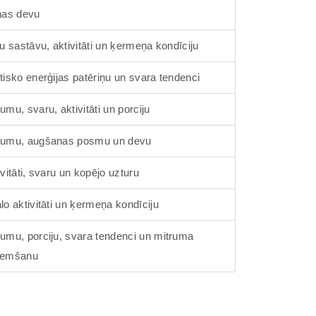
nas devu
nu sastāvu, aktivitāti un ķermeņa kondīciju
tisko enerģijas patēriņu un svara tendenci
umu, svaru, aktivitāti un porciju
umu, augšanas posmu un devu
ivitāti, svaru un kopējo uzturu
lo aktivitāti un ķermeņa kondīciju
umu, porciju, svara tendenci un mitruma
ņemšanu