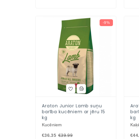
-9%
Araton Junior Lamb suņu
Ara
barība kucēniem ar jēru 15
bar
kg
kg
Kucēniem
Kaķ
€36.35
€39.99
€44