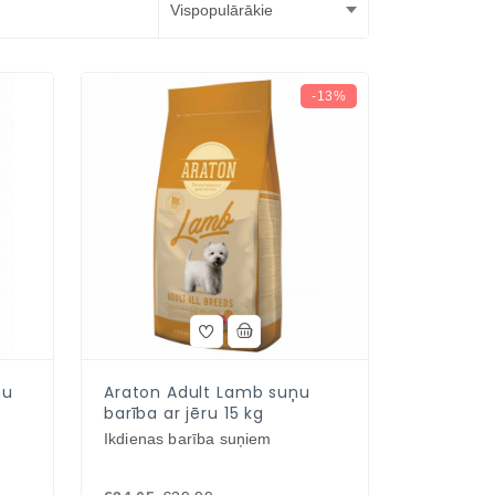
-13%
ņu
Araton Adult Lamb suņu
barība ar jēru 15 kg
Ikdienas barība suņiem