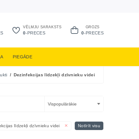
VĒLMJU SARAKSTS
GROZS
ES
0
-PRECES
0
-PRECES
KA
PIEGĀDE
ukti
Dezinfekcijas līdzekļi dzīvnieku videi
×
kcijas līdzekļi dzīvnieku videi
Notīrīt visu