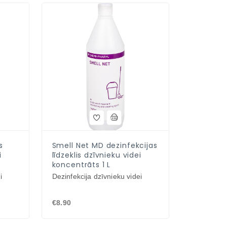
s
Smell Net MD dezinfekcijas
i
līdzeklis dzīvnieku videi
koncentrāts 1 L
i
Dezinfekcija dzīvnieku videi
€8.90