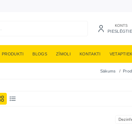
KONTS
PIESLĒGTI
PRODUKTI
BLOGS
ZĪMOLI
KONTAKTI
VETAPTIE
Sākums
Prod
Dezinfe