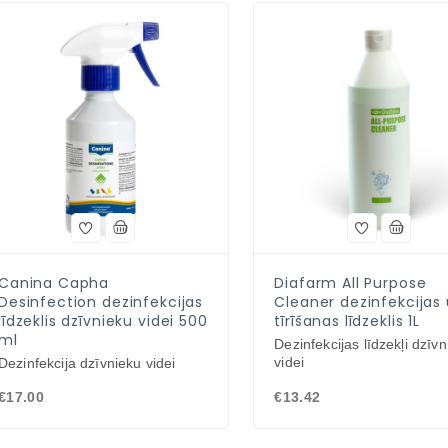
Canina Capha
Diafarm All Purpose
Desinfection dezinfekcijas
Cleaner dezinfekcijas
līdzeklis dzīvnieku videi 500
tīrīšanas līdzeklis 1L
ml
Dezinfekcijas līdzekļi dzīv
videi
Dezinfekcija dzīvnieku videi
€17.00
€13.42