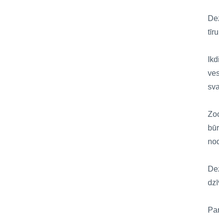
Dez
tīr
Ikd
ves
sva
Zoo
būr
nod
Dez
dzī
Par