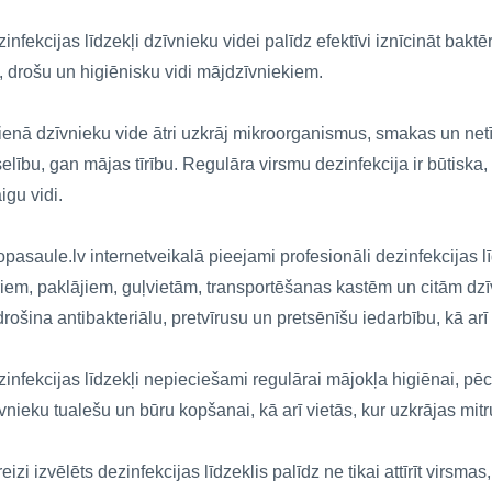
infekcijas līdzekļi dzīvnieku videi palīdz efektīvi iznīcināt baktē
u, drošu un higiēnisku vidi mājdzīvniekiem.
ienā dzīvnieku vide ātri uzkrāj mikroorganismus, smakas un net
elību, gan mājas tīrību. Regulāra virsmu dezinfekcija ir būtiska,
igu vidi.
pasaule.lv internetveikalā pieejami profesionāli dezinfekcijas
iem, paklājiem, guļvietām, transportēšanas kastēm un citām dzī
rošina antibakteriālu, pretvīrusu un pretsēnīšu iedarbību, kā a
infekcijas līdzekļi nepieciešami regulārai mājokļa higiēnai, pēc 
vnieku tualešu un būru kopšanai, kā arī vietās, kur uzkrājas mit
eizi izvēlēts dezinfekcijas līdzeklis palīdz ne tikai attīrīt virsma