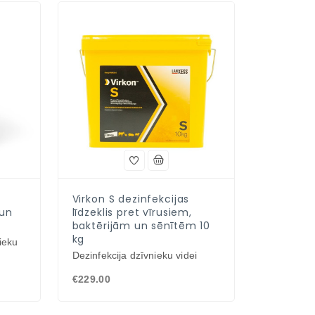
Virkon S dezinfekcijas
 un
līdzeklis pret vīrusiem,
baktērijām un sēnītēm 10
kg
nieku
Dezinfekcija dzīvnieku videi
€229.00