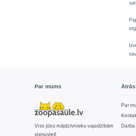
sam
Pap
org
Izv
sa
Par mums
Ātrās
Par m
Kontak
Darba 
Viss jūsu mājdzīvnieku vajadzībām
vienuviet!