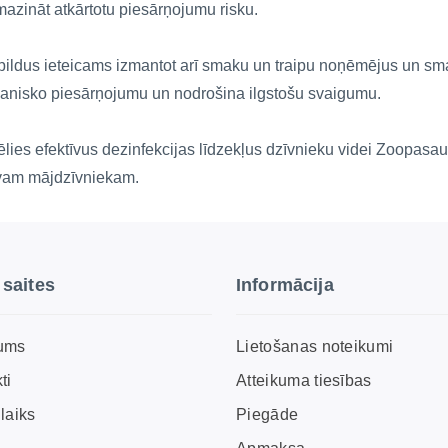
azināt atkārtotu piesārņojumu risku.
ildus ieteicams izmantot arī smaku un traipu noņēmējus un smaku
anisko piesārņojumu un nodrošina ilgstošu svaigumu.
ēlies efektīvus dezinfekcijas līdzekļus dzīvnieku videi Zoopasau
vam mājdzīvniekam.
 saites
Informācija
ums
Lietošanas noteikumi
ti
Atteikuma tiesības
laiks
Piegāde