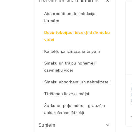
Attārpošanas līdzekļi suņiem un
Tīra vide un smaku kontrole
kaķiem
Absorbenti un dezinfekcija
Pretblusu un pretērču līdzekļi
fermām
suņiem un kaķiem
Dezinfekcijas līdzekļi dzīvnieku
Dabīgie pretblusu un pretērču
videi
līdzekļi suņiem un kaķiem
Kaitēkļu iznīcināšana telpām
Veterinārā kaķu barība
Smaku un traipu noņēmēji
Veterinārā suņu barība
dzīvnieku videi
Veterinārie konservi kaķiem
Smaku absorbenti un neitralizētāji
Veterinārie konservi suņiem
Tīrīšanas līdzekļi mājai
Veterinārie kārumi suņiem un
Žurku un peļu indes – grauzēju
kaķiem
apkarošanas līdzekļi
Acu kopšanas līdzekļi suņiem un
Suņiem
kaķiem