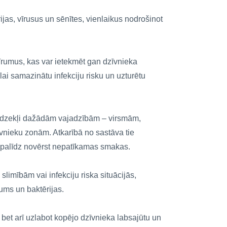
rijas, vīrusus un sēnītes, vienlaikus nodrošinot
īrumus, kas var ietekmēt gan dzīvnieka
 lai samazinātu infekciju risku un uzturētu
 līdzekļi dažādām vajadzībām – virsmām,
vnieku zonām. Atkarībā no sastāva tie
rī palīdz novērst nepatīkamas smakas.
slimībām vai infekciju riska situācijās,
rums un baktērijas.
s, bet arī uzlabot kopējo dzīvnieka labsajūtu un