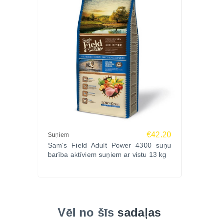
un ilgtermiņa veselības atbalstu lielo šķirņu suņiem.
Ko saka saimnieki?
Andris, Liepāja: “Mans rotveilers ir lieliskā formā –
kustās viegli, kažoks spīd. Sam’s Field – vienīgā
izvēle!”
Laura, Rīga: “Pēc pāriešanas uz šo barību, mūsu
retrīvera enerģija un gremošana ievērojami
uzlabojās.”
Māra, Ogre: “Sabalansēta barība lielam sunim.
Skelets, svars un apmatojums – perfekti!”
Biežāk uzdotie jautājumi (FAQ)
€42.20
Suņiem
Sam's Field Adult Power 4300 suņu
1. Kam paredzēta Sam’s Field Adult Large Breed
barība aktīviem suņiem ar vistu 13 kg
Fresh Chicken barība?
Tā ir izstrādāta pieaugušiem lielo šķirņu suņiem (virs
25 kg), lai nodrošinātu muskuļu, locītavu un
imunitātes veselību.
2. Vai tā palīdz locītavām un kustību vieglumam?
Vēl no šīs
sadaļas