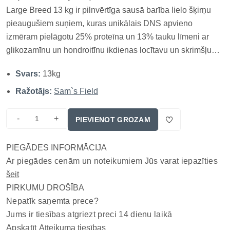
Large Breed 13 kg ir pilnvērtīga sausā barība lielo šķirņu
pieaugušiem suņiem, kuras unikālais DNS apvieno
izmēram pielāgotu 25% proteīna un 13% tauku līmeni ar
glikozamīnu un hondroitīnu ikdienas locītavu un skrimšļu
uzturvielu atbalstam; vistas gaļa un vistas aknas nodrošina
Svars:
13kg
dzīvnieku izcelsmes olbaltumvielas muskuļu masas
uzturēšanai, bet...
Ražotājs:
Sam`s Field
-
+
PIEVIENOT GROZAM
PIEGĀDES INFORMĀCIJA
Ar piegādes cenām un noteikumiem Jūs varat iepazīties
šeit
PIRKUMU DROŠĪBA
Nepatīk saņemta prece?
Jums ir tiesības atgriezt preci 14 dienu laikā
Apskatīt
Atteikuma tiesības