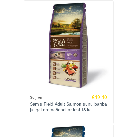
taukskābes 2%.
Uzturvielu piedevas (uz 1 kg)
A vitamīns 20 000 SV, D3 vitamīns 1900 SV, E
vitamīns 500 mg, B1 4,5 mg, B2 6 mg, B6 5 mg, B12
0,05 mg, niacīns 26 mg, pantotēnskābe 13 mg,
biotīns 0,78 mg, folijskābe 0,65 mg, holīna hlorīds
780 mg, cinks 107 mg, varš 18 mg, jods 0,84 mg,
selēns 0,2 mg.
Metabolizējamā enerģētiskā vērtība
3680 kcal/kg.
Ražotājs
Sam’s Field (VAFO Praha, Čehija) – Eiropas līderis
€49.40
Suņiem
super premium mājdzīvnieku barības segmentā, kas
Sam's Field Adult Salmon suņu barība
apvieno dabiskas sastāvdaļas ar mūsdienīgu
jutīgai gremošanai ar lasi 13 kg
uzturzinātni.
Katrs produkts tiek veidots, lai sniegtu maksimālu
barības vielu uzsūkšanos, optimālu enerģijas bilanci