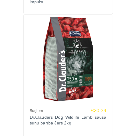
sabalansētu uzturu.
impulsu
Pasūti jau šodien Zoopasaule.lv – ātra piegāde,
uzticama kvalitāte un plašs Sam’s Field klāsts
lieliem suņiem!
€20.39
Suņiem
Dr.Clauders Dog Wildlife Lamb sausā
suņu barība Jērs 2kg