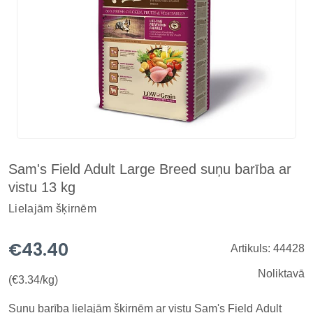
Sam's Field Adult Large Breed suņu barība ar
vistu 13 kg
Lielajām šķirnēm
€43.40
Artikuls: 44428
Noliktavā
(€3.34/kg)
Suņu barība lielajām šķirnēm ar vistu Sam's Field Adult