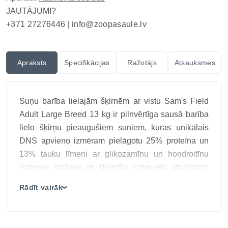
JAUTĀJUMI?
+371 27276446 |
info@zoopasaule.lv
Apraksts
Specifikācijas
Ražotājs
Atsauksmes
Suņu barība lielajām šķirnēm ar vistu Sam's Field
Adult Large Breed 13 kg ir pilnvērtīga sausā barība
lielo šķirņu pieaugušiem suņiem, kuras unikālais
DNS apvieno izmēram pielāgotu 25% proteīna un
13% tauku līmeni ar glikozamīnu un hondroitīnu
ikdienas locītavu un skrimšļu uzturvielu atbalstam;
vistas gaļa un vistas aknas nodrošina dzīvnieku
Rādīt vairāk
❯
izcelsmes olbaltumvielas muskuļu masas
uzturēšanai, bet 3680 kcal/kg enerģētiskā vērtība ir
mērenāka nekā Power 4300 formulai; kartupeļi un