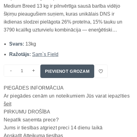
Medium Breed 13 kg ir pilnvērtīga sausā barība vidējo
šķirņu pieaugušiem suņiem, kuras unikālais DNS ir
ikdienas slodzei pielāgota 26% proteīna, 15% tauku un
3790 kcal/kg uzturvielu kombinācija — enerģētiski
bagātāka par Adult Large, bet ievērojami mērenāka par
Svars:
13kg
Power 4300 sporta un darba suņu formulu; vistas gaļa un
vistas aknas nodrošina dzīv...
Ražotājs:
Sam`s Field
-
+
PIEVIENOT GROZAM
PIEGĀDES INFORMĀCIJA
Ar piegādes cenām un noteikumiem Jūs varat iepazīties
šeit
PIRKUMU DROŠĪBA
Nepatīk saņemta prece?
Jums ir tiesības atgriezt preci 14 dienu laikā
Apskatīt
Atteikuma tiesības