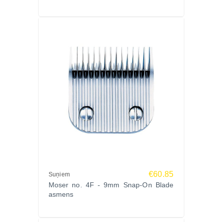
Palutini savu suni ar Sam’s Field Adult Medium
Breed Fresh Chicken 13kg – sabalansētu, dabīgu
un gardu uzturu, kas nodrošina veselību, vitalitāti un
mirdzošu kažoku.
Pasūti jau šodien Zoopasaule.lv – ātra piegāde,
plašs Sam’s Field klāsts un garantēta kvalitāte!
€60.85
Suņiem
Moser no. 4F - 9mm Snap-On Blade
asmens