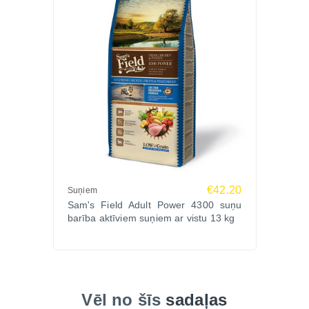
stingru kvalitātes kontroli un draudzīgu filozofiju pret
dzīvniekiem un dabu.
Ko saka saimnieki?
Līga, Ogre: “Mana kokeru mīlule šo barību dievina –
spalva mirdz, enerģijas pilna!”
Andris, Rīga: “Pēc pāriešanas uz Sam’s Field suņa
gremošana uzlabojās, un apmatojums kļuva
biezāks.”
Ilze, Liepāja: “Patīk, ka barība smaržo dabīgi un
satur īstu vistu, nevis blakusproduktus.”
Biežāk uzdotie jautājumi (FAQ)
€42.20
Suņiem
Sam's Field Adult Power 4300 suņu
1. Kādām šķirnēm piemērota šī barība?
barība aktīviem suņiem ar vistu 13 kg
Sam’s Field Fresh Chicken ir paredzēta vidējo
šķirņu pieaugušiem suņiem, piemēram, bīgliem,
spanieliem, šeltiem, stafordšīras terjeriem un citām
līdzīga izmēra šķirnēm.
2. Vai barība satur mākslīgās piedevas vai
Vēl no šīs
sadaļas