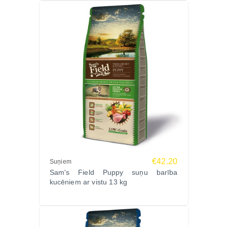
Analītiskās sastāvdaļas
Kopproteīni 26%, koptauki 15%, kopšķiedrvielas
2,5%, koppelni 6,6%, mitrums 10%, kalcijs 1,5%,
fosfors 1%, Omega-3 taukskābes 0,8%, Omega-6
taukskābes 2%.
Uzturvielu piedevas (uz 1 kg)
A vitamīns 20 000 SV, D3 1900 SV, E 500 mg, B1
4,5 mg, B2 6 mg, B6 5 mg, B12 0,05 mg, niacīns 26
mg, pantotēnskābe 13 mg, biotīns 0,78 mg,
folijskābe 0,65 mg, holīna hlorīds 780 mg, cinks 107
mg, varš 18 mg, jods 0,84 mg, selēns 0,2 mg.
Metabolizējamā enerģētiskā vērtība 3790 kcal/kg.
€42.20
Suņiem
Ražotājs
Sam's Field Puppy suņu barība
Sam’s Field (VAFO Praha, Čehija) – augstākās
kucēniem ar vistu 13 kg
kvalitātes super premium zīmols, kas apvieno
zinātniski izstrādātas formulas ar dabīgiem
ingredientiem. Produkti tiek gatavoti bez ĢMO, ar