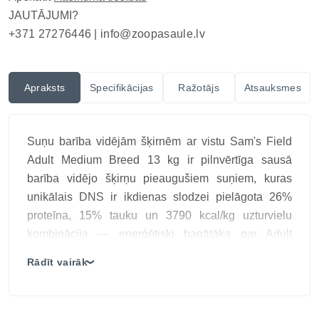
JAUTĀJUMI?
+371 27276446 |
info@zoopasaule.lv
Apraksts
Specifikācijas
Ražotājs
Atsauksmes
Suņu barība vidējām šķirnēm ar vistu Sam's Field
Adult Medium Breed 13 kg ir pilnvērtīga sausā
barība vidējo šķirņu pieaugušiem suņiem, kuras
unikālais DNS ir ikdienas slodzei pielāgota 26%
proteīna, 15% tauku un 3790 kcal/kg uzturvielu
kombinācija — enerģētiski bagātāka par Adult
Large, bet ievērojami mērenāka par Power 4300
Rādīt vairāk
❯
sporta un darba suņu formulu; vistas gaļa un vistas
aknas nodrošina dzīvnieku izcelsmes olbaltumvielas
muskulatūras uzturēšanai, kartupeļi un kukurūza