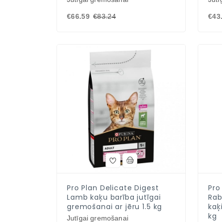
€66.59
€83.24
€43
Pro Plan Delicate Digest
Pro
Lamb kaķu barība jutīgai
Rab
gremošanai ar jēru 1.5 kg
kaķ
kg
Jutīgai gremošanai