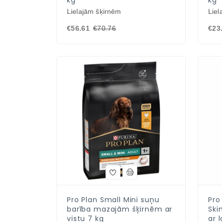
kg
kg
Lielajām šķirnēm
Liel
€56.61
€70.76
€23
Pro Plan Small Mini suņu
Pro
barība mazajām šķirnēm ar
Ski
vistu 7 kg
ar l