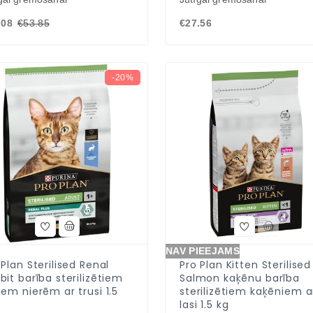
.08
€53.85
€27.56
-20%
NAV PIEEJAMS
 Plan Sterilised Renal
Pro Plan Kitten Sterilised
bit barība sterilizētiem
Salmon kaķēnu barība
iem nierēm ar trusi 1.5
sterilizētiem kaķēniem a
lasi 1.5 kg