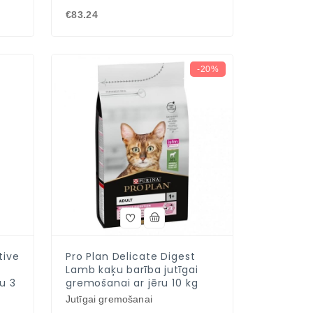
€83.24
-20%
tive
Pro Plan Delicate Digest
Lamb kaķu barība jutīgai
u 3
gremošanai ar jēru 10 kg
Jutīgai gremošanai