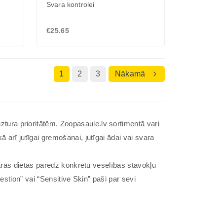
Svara kontrolei
€25.65
1
2
3
Nākamā
ra prioritātēm. Zoopasaule.lv sortimentā vari
arī jutīgai gremošanai, jutīgai ādai vai svara
nārās diētas paredz konkrētu veselības stāvokļu
estion” vai “Sensitive Skin” paši par sevi