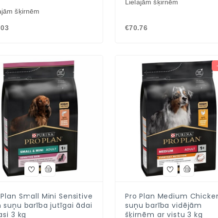
Lielajām šķirnēm
ajām šķirnēm
.03
€70.76
 Plan Small Mini Sensitive
Pro Plan Medium Chicke
n suņu barība jutīgai ādai
suņu barība vidējām
asi 3 kg
šķirnēm ar vistu 3 kg