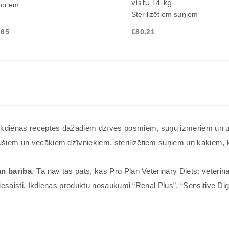
vistu 14 kg
ioriem
Sterilizētiem suņiem
.65
€80.21
kdienas receptes dažādiem dzīves posmiem, suņu izmēriem un uztu
iem un vecākiem dzīvniekiem, sterilizētiem suņiem un kaķiem, kā 
an barība
. Tā nav tas pats, kas Pro Plan Veterinary Diets: veteri
 iesaisti. Ikdienas produktu nosaukumi “Renal Plus”, “Sensitive Dig