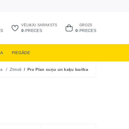
VĒLMJU SARAKSTS
GROZS
ES
0
-PRECES
0
-PRECES
KA
PIEGĀDE
ms
Zīmoli
Pro Plan suņu un kaķu barība