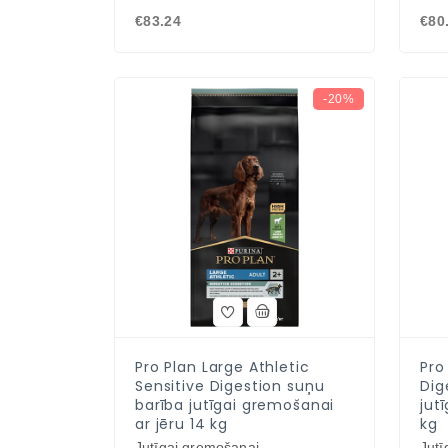
€83.24
€80
-20%
Pro Plan Large Athletic
Pro
Sensitive Digestion suņu
Dig
barība jutīgai gremošanai
jut
ar jēru 14 kg
kg
Jutīgai gremošanai
Jutī