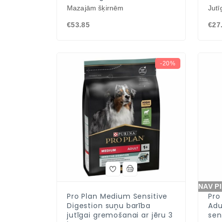
Mazajām šķirnēm
Jutī
€53.85
€27
-20%
NAV P
Pro Plan Medium Sensitive
Pro
Digestion suņu barība
Adu
jutīgai gremošanai ar jēru 3
sen