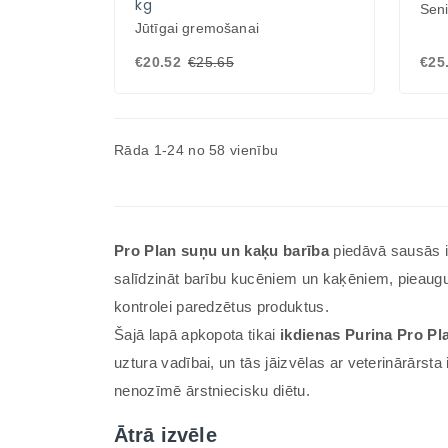
kg
Sen
Jūtīgai gremošanai
€20.52
€25.65
€25
Rāda 1-24 no 58 vienību
Pro Plan suņu un kaķu barība
piedāvā sausās i
salīdzināt barību kucēniem un kaķēniem, pieauguš
kontrolei paredzētus produktus.
Šajā lapā apkopota tikai
ikdienas Purina Pro Pl
uztura vadībai, un tās jāizvēlas ar veterinārārsta
nenozīmē ārstniecisku diētu.
Ātrā izvēle