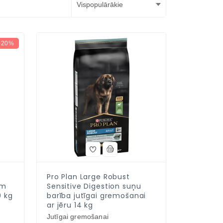
-20%
Pro Plan Large Robust
em
Sensitive Digestion suņu
0 kg
barība jutīgai gremošanai
ar jēru 14 kg
Jutīgai gremošanai