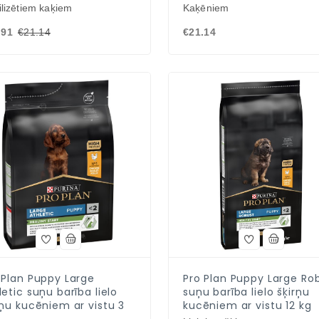
ilizētiem kaķiem
Kaķēniem
.91
€21.14
€21.14
 Plan Puppy Large
Pro Plan Puppy Large Ro
letic suņu barība lielo
suņu barība lielo šķirņu
rņu kucēniem ar vistu 3
kucēniem ar vistu 12 kg