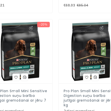
.21
€68.03
€85.04
-20%
 Plan Small Mini Sensitive
Pro Plan Small Mini Sensi
estion suņu barība
Digestion suņu barība
īgai gremošanai ar jēru 7
jutīgai gremošanai ar jēr
kg
gai gremošanai
Jutīgai gremošanai