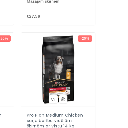
Mazajām šķirnēm
€27.56
-20%
-20%
n
Pro Plan Medium Chicken
suņu barība vidējām
šķirnēm ar vistu 14 kg