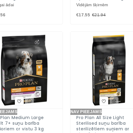
gai ādai
Vidējām šķirnēm
.56
€17.55
€21.94
IEEJAMS
NAV PIEEJAMS
 Plan Medium Large
Pro Plan All Size Light
lt 7+ suņu barība
Sterilised suņu barība
ioriem ar vistu 3 kg
sterilizētiem suņiem ar