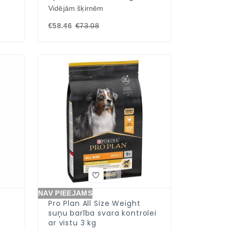
Vidējām šķirnēm
€58.46
€73.08
NAV PIEEJAMS
Pro Plan All Size Weight
suņu barība svara kontrolei
ar vistu 3 kg