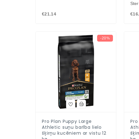
Ster
€21.14
€16
-20%
Pro Plan Puppy Large
Pro
Athletic suņu barība lielo
Ath
šķirņu kucēniem ar vistu 12
šķi