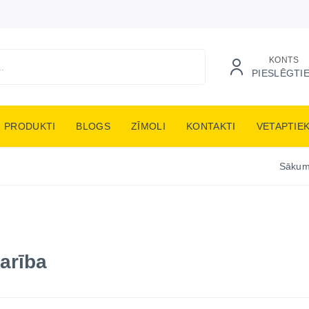
KONTS
PIESLĒGTI
PRODUKTI
BLOGS
ZĪMOLI
KONTAKTI
VETAPTIE
Sāku
arība