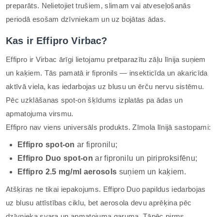
preparāts. Nelietojiet trušiem, slimam vai atveseļošanās
periodā esošam dzīvniekam un uz bojātas ādas.
Kas ir Effipro Virbac?
Effipro ir Virbac ārīgi lietojamu pretparazītu zāļu līnija suņiem
un kaķiem. Tās pamatā ir fipronils — insekticīda un akaricīda
aktīvā viela, kas iedarbojas uz blusu un ērču nervu sistēmu.
Pēc uzklāšanas spot-on šķīdums izplatās pa ādas un
apmatojuma virsmu.
Effipro nav viens universāls produkts. Zīmola līnijā sastopami:
Effipro spot-on
ar fipronilu;
Effipro Duo spot-on
ar fipronilu un piriproksifēnu;
Effipro 2.5 mg/ml aerosols
suņiem un kaķiem.
Atšķiras ne tikai iepakojums. Effipro Duo papildus iedarbojas
uz blusu attīstības ciklu, bet aerosola devu aprēķina pēc
dzīvnieka svara un apmatojuma garuma. Tāpēc pirms