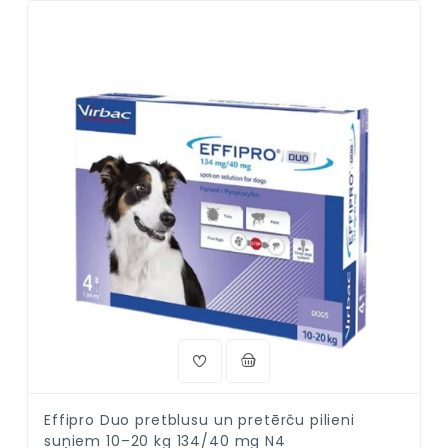
Effipro Duo pretblusu un pretērču pilieni
suņiem 10–20 kg 134/40 mg N4