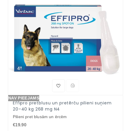
NAV PIEEJAMS
Effipro pretblusu un pretērču pilieni suņiem
20–40 kg 268 mg N4
Pilieni pret blusām un ērcēm
€19.90