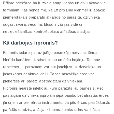
Effipro priekšrocība ir izvēle starp vienas un divu aktīvo vielu
formulām. Tas nenozīmē, ka Effipro Duo vienmēr ir labāks:
piemērotākais preparāts atkarīgs no parazīta, dzīvnieka
sugas, svara, vecuma, blusu invāzijas vidē un
nepieciešamības kontrolēt blusu attīstības stadijas.
Kā darbojas fipronils?
Fipronils iedarbojas uz jutīgo posmkāju nervu sistēmas
hlorīdu kanāliem, izraisot blusu un ērču bojāeju. Tas nav
repelents — parazītam var būt jānokļūst uz dzīvnieka un
jāsaskaras ar aktīvo vielu. Tāpēc atsevišķa ērce var
pieķerties arī pareizi apstrādātam dzīvniekam.
Fipronils neārstē infekciju, kuru parazīts jau pārnesis. Pēc
pastaigām dzīvnieks joprojām jāpārbauda, bet atrastās ērces
jānoņem ar piemērotu instrumentu. Ja pēc ērces piesūkšanās
parādās drudzis, apātija, klibums, tumšs urīns vai bālas