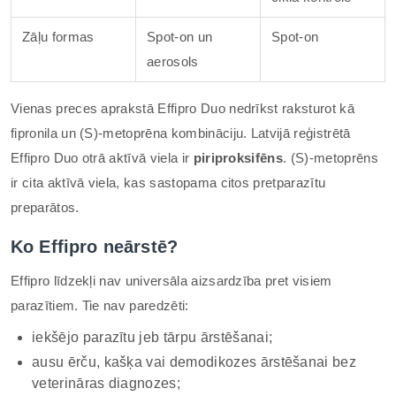
Zāļu formas
Spot-on un
Spot-on
aerosols
Vienas preces aprakstā Effipro Duo nedrīkst raksturot kā
fipronila un (S)-metoprēna kombināciju. Latvijā reģistrētā
Effipro Duo otrā aktīvā viela ir
piriproksifēns
. (S)-metoprēns
ir cita aktīvā viela, kas sastopama citos pretparazītu
preparātos.
Ko Effipro neārstē?
Effipro līdzekļi nav universāla aizsardzība pret visiem
parazītiem. Tie nav paredzēti:
iekšējo parazītu jeb tārpu ārstēšanai;
ausu ērču, kašķa vai demodikozes ārstēšanai bez
veterināras diagnozes;