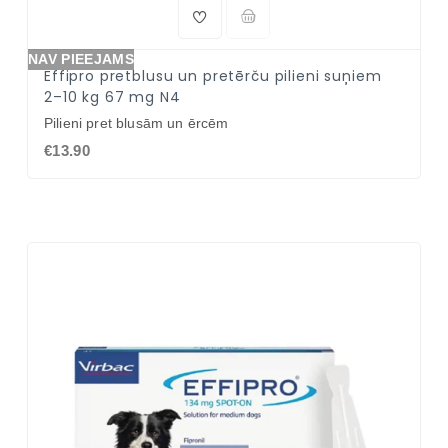
NAV PIEEJAMS
Effipro pretblusu un pretērču pilieni suņiem
2–10 kg 67 mg N4
Pilieni pret blusām un ērcēm
€13.90