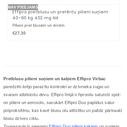
NAV PIEEJAMS
Effipro pretblusu un pretērču pilieni suņiem
40–60 kg 402 mg N4
Pilieni pret blusām un ērcēm
€27.30
Pretblusu pilieni suņiem un kaķiem Effipro Virbac
paredzēti ārējo parazītu kontrolei ar dzīvnieka sugai un
svaram atbilstošu devu. Effipro līnijā ir fipronilu saturoši spot-
on pilieni un aerosols, savukārt Effipro Duo papildus satur
piriproksifēnu, kas kavē blusu olu attīstību un palīdz pārtraukt
blusu dzīves ciklu.
Zoopasaule.lv pieejami
Effipro Duo pilieni kaķiem
un suņiem