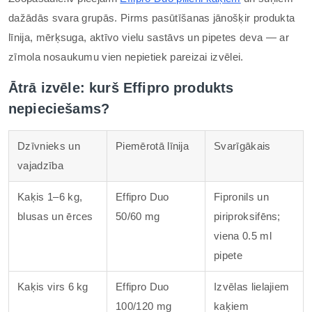
dažādās svara grupās. Pirms pasūtīšanas jānošķir produkta
līnija, mērķsuga, aktīvo vielu sastāvs un pipetes deva — ar
zīmola nosaukumu vien nepietiek pareizai izvēlei.
Ātrā izvēle: kurš Effipro produkts
nepieciešams?
Dzīvnieks un
Piemērotā līnija
Svarīgākais
vajadzība
Kaķis 1–6 kg,
Effipro Duo
Fipronils un
blusas un ērces
50/60 mg
piriproksifēns;
viena 0.5 ml
pipete
Kaķis virs 6 kg
Effipro Duo
Izvēlas lielajiem
100/120 mg
kaķiem