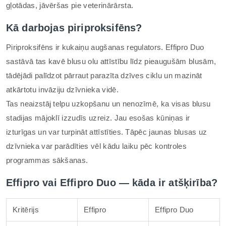
gļotādas, jāvēršas pie veterinārārsta.
Kā darbojas piriproksifēns?
Piriproksifēns ir kukaiņu augšanas regulators. Effipro Duo
sastāvā tas kavē blusu olu attīstību līdz pieaugušām blusām,
tādējādi palīdzot pārraut parazīta dzīves ciklu un mazināt
atkārtotu invāziju dzīvnieka vidē.
Tas neaizstāj telpu uzkopšanu un nenozīmē, ka visas blusu
stadijas mājoklī izzudīs uzreiz. Jau esošas kūniņas ir
izturīgas un var turpināt attīstīties. Tāpēc jaunas blusas uz
dzīvnieka var parādīties vēl kādu laiku pēc kontroles
programmas sākšanas.
Effipro vai Effipro Duo — kāda ir atšķirība?
Kritērijs
Effipro
Effipro Duo