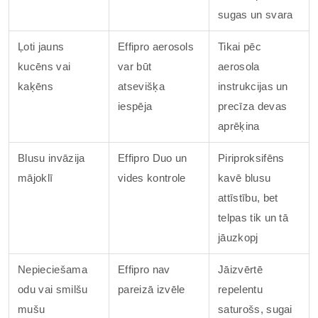
sugas un svara
Ļoti jauns
Effipro aerosols
Tikai pēc
kucēns vai
var būt
aerosola
kaķēns
atsevišķa
instrukcijas un
iespēja
precīza devas
aprēķina
Blusu invāzija
Effipro Duo un
Piriproksifēns
mājoklī
vides kontrole
kavē blusu
attīstību, bet
telpas tik un tā
jāuzkopj
Nepieciešama
Effipro nav
Jāizvērtē
odu vai smilšu
pareizā izvēle
repelentu
mušu
saturošs, sugai