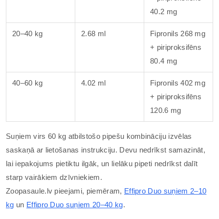
40.2 mg
20–40 kg
2.68 ml
Fipronils 268 mg
+ piriproksifēns
80.4 mg
40–60 kg
4.02 ml
Fipronils 402 mg
+ piriproksifēns
120.6 mg
Suņiem virs 60 kg atbilstošo pipešu kombināciju izvēlas
saskaņā ar lietošanas instrukciju. Devu nedrīkst samazināt,
lai iepakojums pietiktu ilgāk, un lielāku pipeti nedrīkst dalīt
starp vairākiem dzīvniekiem.
Zoopasaule.lv pieejami, piemēram,
Effipro Duo suņiem 2–10
kg
un
Effipro Duo suņiem 20–40 kg
.