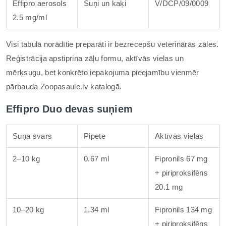
Effipro aerosols
Suņi un kaķi
V/DCP/09/0009
2.5 mg/ml
Visi tabulā norādītie preparāti ir bezrecepšu veterinārās zāles.
Reģistrācija apstiprina zāļu formu, aktīvās vielas un
mērķsugu, bet konkrēto iepakojuma pieejamību vienmēr
pārbauda Zoopasaule.lv katalogā.
Effipro Duo devas suņiem
Suņa svars
Pipete
Aktīvās vielas
2–10 kg
0.67 ml
Fipronils 67 mg
+ piriproksifēns
20.1 mg
10–20 kg
1.34 ml
Fipronils 134 mg
+ piriproksifēns