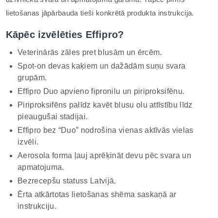
lietošanas jāpārbauda tieši konkrētā produkta instrukcija.
Kāpēc izvēlēties Effipro?
Veterinārās zāles pret blusām un ērcēm.
Spot-on devas kaķiem un dažādām suņu svara
grupām.
Effipro Duo apvieno fipronilu un piriproksifēnu.
Piriproksifēns palīdz kavēt blusu olu attīstību līdz
pieaugušai stadijai.
Effipro bez “Duo” nodrošina vienas aktīvās vielas
izvēli.
Aerosola forma ļauj aprēķināt devu pēc svara un
apmatojuma.
Bezrecepšu statuss Latvijā.
Ērta atkārtotas lietošanas shēma saskaņā ar
instrukciju.