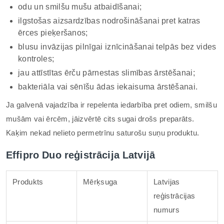
odu un smilšu mušu atbaidīšanai;
ilgstošas aizsardzības nodrošināšanai pret katras
ērces pieķeršanos;
blusu invāzijas pilnīgai iznīcināšanai telpās bez vides
kontroles;
jau attīstītas ērču pārnestas slimības ārstēšanai;
bakteriāla vai sēnīšu ādas iekaisuma ārstēšanai.
Ja galvenā vajadzība ir repelenta iedarbība pret odiem, smilšu
mušām vai ērcēm, jāizvērtē cits sugai drošs preparāts.
Kaķim nekad nelieto permetrīnu saturošu suņu produktu.
Effipro Duo reģistrācija Latvijā
Produkts
Mērķsuga
Latvijas
reģistrācijas
numurs