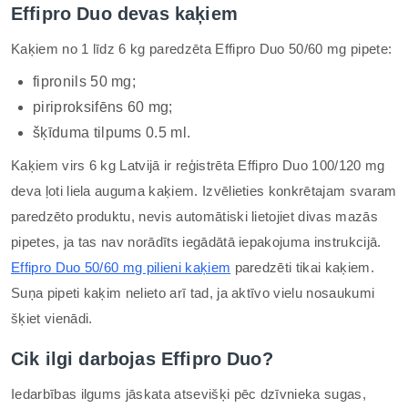
Effipro Duo devas kaķiem
Kaķiem no 1 līdz 6 kg paredzēta Effipro Duo 50/60 mg pipete:
fipronils 50 mg;
piriproksifēns 60 mg;
šķīduma tilpums 0.5 ml.
Kaķiem virs 6 kg Latvijā ir reģistrēta Effipro Duo 100/120 mg
deva ļoti liela auguma kaķiem. Izvēlieties konkrētajam svaram
paredzēto produktu, nevis automātiski lietojiet divas mazās
pipetes, ja tas nav norādīts iegādātā iepakojuma instrukcijā.
Effipro Duo 50/60 mg pilieni kaķiem
paredzēti tikai kaķiem.
Suņa pipeti kaķim nelieto arī tad, ja aktīvo vielu nosaukumi
šķiet vienādi.
Cik ilgi darbojas Effipro Duo?
Iedarbības ilgums jāskata atsevišķi pēc dzīvnieka sugas,