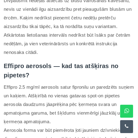
Divpadsmit nedēļas attiecas uz blusu vairošanās kavēšanu,
nevis uz vienādi ilgu aizsardzību pret pieaugušām blusām un
ērcēm. Kaķim nedrīkst pieņemt četru nedēļu pretērču
aizsardzību tikai tāpēc, ka tā norādīta suņu variantam.
Atkārtotas lietošanas intervāls nedrīkst būt īsāks par četrām
nedēļām, ja vien veterinārārsts un konkrētā instrukcija
nenosaka citādi.
Effipro aerosols — kad tas atšķiras no
pipetes?
Effipro 2.5 mg/ml aerosols satur fipronilu un paredzēts suņiem
un kaķiem. Atšķirībā no vienas gatavas spot-on pipetes
aerosola daudzums jāaprēķina pēc ķermeņa svara un
apmatojuma garuma, bet šķīdums vienmērīgi jāuzklāj uz visa
ķermeņa apmatojuma.
Aerosola forma var būt piemērota ļoti jauniem dzīvniekiem no