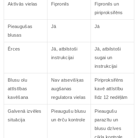
Aktīvās vielas
Fipronils
Fipronils un
piriproksifēns
Pieaugušas
Jā
Jā
blusas
Ērces
Jā, atbilstoši
Jā, atbilstoši
instrukcijai
sugai un
instrukcijai
Blusu olu
Nav atsevišķas
Piriproksifēns
attīstības
augšanas
kavē attīstību
kavēšana
regulatora vielas
līdz 12 nedēļām
Galvenā izvēles
Pieaugušu blusu
Pieaugušu
situācija
un ērču kontrole
parazītu un
blusu dzīves
cikla kontrole