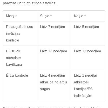
parazīta un tā attīstības stadijas.
Mērķis
Suņiem
Kaķiem
Pieaugušu blusu
Līdz 7 nedēļām
Līdz 5 nedēļām
invāzijas
kontrole
Blusu olu
Līdz 12 nedēļām
Līdz 12 nedēļām
attīstības
kavēšana
Ērču kontrole
Līdz 4 nedēļām
Līdz 1 nedēļai
atkarībā no ērču
atbilstoši
sugas
Latvijas/ES
indikācijām