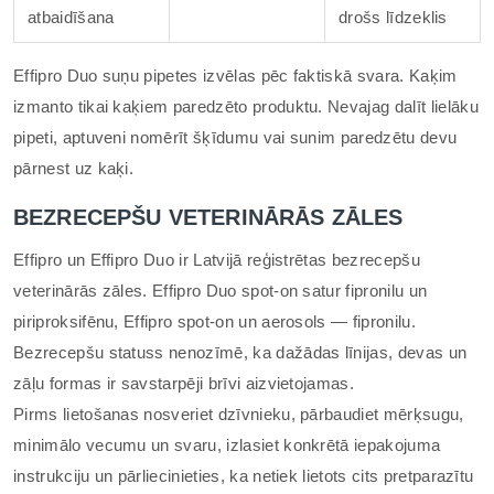
atbaidīšana
drošs līdzeklis
Effipro Duo suņu pipetes izvēlas pēc faktiskā svara. Kaķim
izmanto tikai kaķiem paredzēto produktu. Nevajag dalīt lielāku
pipeti, aptuveni nomērīt šķīdumu vai sunim paredzētu devu
pārnest uz kaķi.
BEZRECEPŠU VETERINĀRĀS ZĀLES
Effipro un Effipro Duo ir Latvijā reģistrētas bezrecepšu
veterinārās zāles. Effipro Duo spot-on satur fipronilu un
piriproksifēnu, Effipro spot-on un aerosols — fipronilu.
Bezrecepšu statuss nenozīmē, ka dažādas līnijas, devas un
zāļu formas ir savstarpēji brīvi aizvietojamas.
Pirms lietošanas nosveriet dzīvnieku, pārbaudiet mērķsugu,
minimālo vecumu un svaru, izlasiet konkrētā iepakojuma
instrukciju un pārliecinieties, ka netiek lietots cits pretparazītu