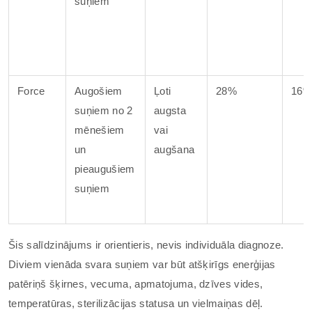
suņiem
Force
Augošiem
Ļoti
28%
16%
suņiem no 2
augsta
mēnešiem
vai
un
augšana
pieaugušiem
suņiem
Šis salīdzinājums ir orientieris, nevis individuāla diagnoze.
Diviem vienāda svara suņiem var būt atšķirīgs enerģijas
patēriņš šķirnes, vecuma, apmatojuma, dzīves vides,
temperatūras, sterilizācijas statusa un vielmaiņas dēļ.