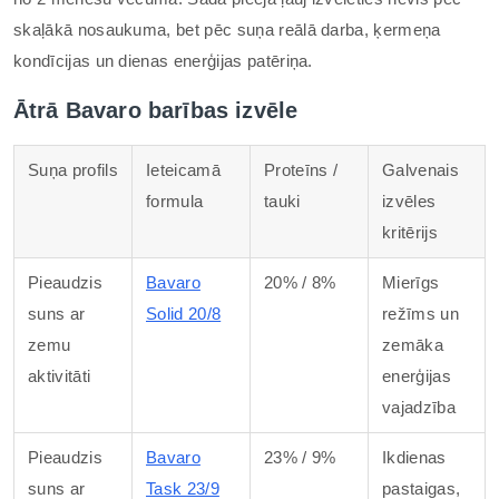
skaļākā nosaukuma, bet pēc suņa reālā darba, ķermeņa
kondīcijas un dienas enerģijas patēriņa.
Ātrā Bavaro barības izvēle
Suņa profils
Ieteicamā
Proteīns /
Galvenais
formula
tauki
izvēles
kritērijs
Pieaudzis
Bavaro
20% / 8%
Mierīgs
suns ar
Solid 20/8
režīms un
zemu
zemāka
aktivitāti
enerģijas
vajadzība
Pieaudzis
Bavaro
23% / 9%
Ikdienas
suns ar
Task 23/9
pastaigas,