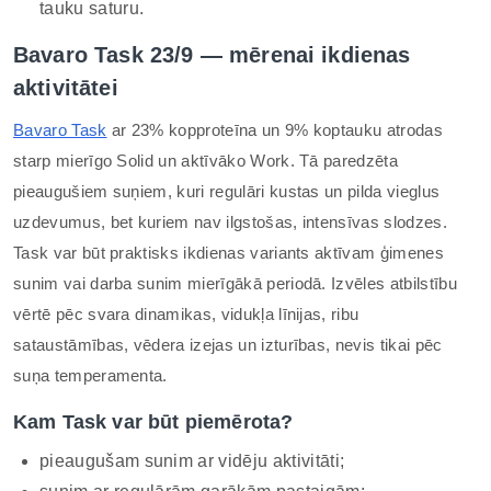
tauku saturu.
Bavaro Task 23/9 — mērenai ikdienas
aktivitātei
Bavaro Task
ar 23% kopproteīna un 9% koptauku atrodas
starp mierīgo Solid un aktīvāko Work. Tā paredzēta
pieaugušiem suņiem, kuri regulāri kustas un pilda vieglus
uzdevumus, bet kuriem nav ilgstošas, intensīvas slodzes.
Task var būt praktisks ikdienas variants aktīvam ģimenes
sunim vai darba sunim mierīgākā periodā. Izvēles atbilstību
vērtē pēc svara dinamikas, vidukļa līnijas, ribu
sataustāmības, vēdera izejas un izturības, nevis tikai pēc
suņa temperamenta.
Kam Task var būt piemērota?
pieaugušam sunim ar vidēju aktivitāti;