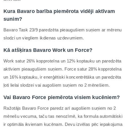
Kura Bavaro barība piemērota vidēji aktīvam
sunim?
Bavaro Task 23/9 paredzēta pieaugušiem suņiem ar mērenu
slodzi un viegliem ikdienas uzdevumiem.
Kā atšķiras Bavaro Work un Force?
Work satur 26% kopproteīna un 12% koptauku un paredzēta
aktīviem pieaugušiem suņiem. Force satur 28% kopproteīna
un 16% koptauku, ir enerģētiski koncentrētāka un paredzēta
ļoti lielai slodzei vai augošiem suņiem no 2 mēnešiem.
Vai Bavaro Force piemērota visiem kucēniem?
Ražotājs Bavaro Force paredz arī augošiem suņiem no 2
mēnešu vecuma, taču tas nenozīmē, ka formula automātiski
ir optimāla ikvienam kucēnam. Devu izvēlas pēc iepakojuma