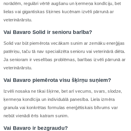
norādēm, regulāri vērtē augšanu un ķermeņa kondīciju, bet
lielas vai gigantiskas šķirnes kucēnam izvēli pārrunā ar
veterinārārstu.
Vai Bavaro Solid ir senioru barība?
Solid var būt piemērota vecākam sunim ar zemāku enerģijas
patēriņu, taču tā nav specializēta senioru vai veterinārā diēta.
Ja senioram ir veselības problēmas, barības izvēli pārrunā ar
veterinārārstu.
Vai Bavaro piemērota visu šķirņu suņiem?
Izvēli nosaka ne tikai šķirne, bet arī vecums, svars, slodze,
ķermeņa kondīcija un individuālā panesība. Liela izmēra
granula vai konkrētas formulas enerģētiskais blīvums var
nebūt vienādi ērts katram sunim.
Vai Bavaro ir bezgraudu?