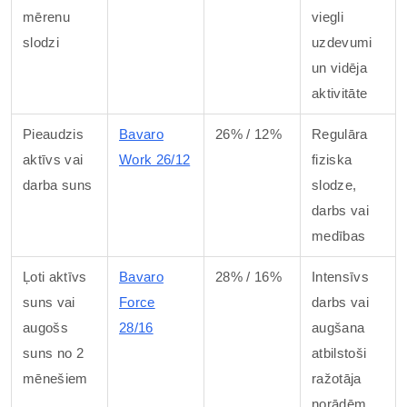
mērenu
viegli
slodzi
uzdevumi
un vidēja
aktivitāte
Pieaudzis
Bavaro
26% / 12%
Regulāra
aktīvs vai
Work 26/12
fiziska
darba suns
slodze,
darbs vai
medības
Ļoti aktīvs
Bavaro
28% / 16%
Intensīvs
suns vai
Force
darbs vai
augošs
28/16
augšana
suns no 2
atbilstoši
mēnešiem
ražotāja
norādēm