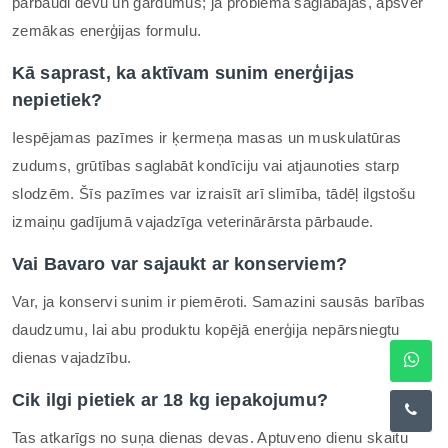
pārbaudi devu un gardumus; ja problēma saglabājas, apsver
zemākas enerģijas formulu.
Kā saprast, ka aktīvam sunim enerģijas
nepietiek?
Iespējamas pazīmes ir ķermeņa masas un muskulatūras
zudums, grūtības saglabāt kondīciju vai atjaunoties starp
slodzēm. Šīs pazīmes var izraisīt arī slimība, tādēļ ilgstošu
izmaiņu gadījumā vajadzīga veterinārārsta pārbaude.
Vai Bavaro var sajaukt ar konserviem?
Var, ja konservi sunim ir piemēroti. Samazini sausās barības
daudzumu, lai abu produktu kopējā enerģija nepārsniegtu
dienas vajadzību.
Cik ilgi pietiek ar 18 kg iepakojumu?
Tas atkarīgs no suņa dienas devas. Aptuveno dienu skaitu