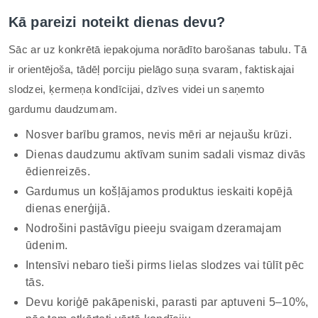
Kā pareizi noteikt dienas devu?
Sāc ar uz konkrētā iepakojuma norādīto barošanas tabulu. Tā
ir orientējoša, tādēļ porciju pielāgo suņa svaram, faktiskajai
slodzei, ķermeņa kondīcijai, dzīves videi un saņemto
gardumu daudzumam.
Nosver barību gramos, nevis mēri ar nejaušu krūzi.
Dienas daudzumu aktīvam sunim sadali vismaz divās
ēdienreizēs.
Gardumus un košļājamos produktus ieskaiti kopējā
dienas enerģijā.
Nodrošini pastāvīgu pieeju svaigam dzeramajam
ūdenim.
Intensīvi nebaro tieši pirms lielas slodzes vai tūlīt pēc
tās.
Devu koriģē pakāpeniski, parasti par aptuveni 5–10%,