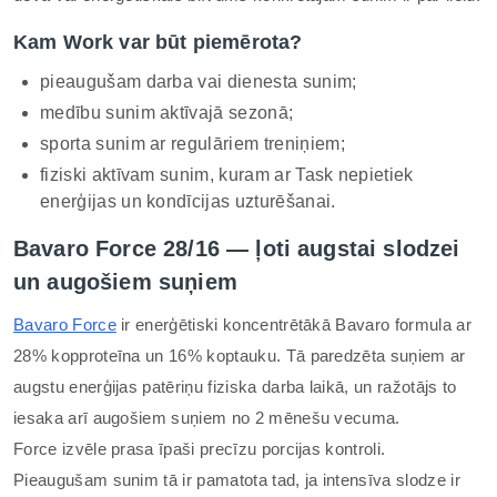
Kam Work var būt piemērota?
pieaugušam darba vai dienesta sunim;
medību sunim aktīvajā sezonā;
sporta sunim ar regulāriem treniņiem;
fiziski aktīvam sunim, kuram ar Task nepietiek
enerģijas un kondīcijas uzturēšanai.
Bavaro Force 28/16 — ļoti augstai slodzei
un augošiem suņiem
Bavaro Force
ir enerģētiski koncentrētākā Bavaro formula ar
28% kopproteīna un 16% koptauku. Tā paredzēta suņiem ar
augstu enerģijas patēriņu fiziska darba laikā, un ražotājs to
iesaka arī augošiem suņiem no 2 mēnešu vecuma.
Force izvēle prasa īpaši precīzu porcijas kontroli.
Pieaugušam sunim tā ir pamatota tad, ja intensīva slodze ir