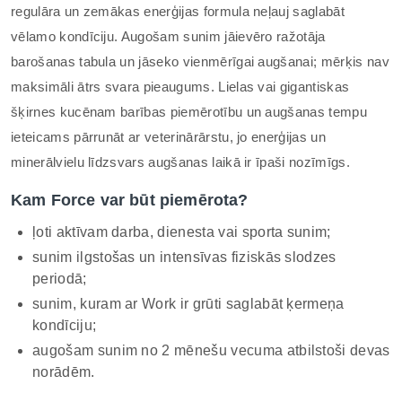
regulāra un zemākas enerģijas formula neļauj saglabāt
vēlamo kondīciju. Augošam sunim jāievēro ražotāja
barošanas tabula un jāseko vienmērīgai augšanai; mērķis nav
maksimāli ātrs svara pieaugums. Lielas vai gigantiskas
šķirnes kucēnam barības piemērotību un augšanas tempu
ieteicams pārrunāt ar veterinārārstu, jo enerģijas un
minerālvielu līdzsvars augšanas laikā ir īpaši nozīmīgs.
Kam Force var būt piemērota?
ļoti aktīvam darba, dienesta vai sporta sunim;
sunim ilgstošas un intensīvas fiziskās slodzes
periodā;
sunim, kuram ar Work ir grūti saglabāt ķermeņa
kondīciju;
augošam sunim no 2 mēnešu vecuma atbilstoši devas
norādēm.