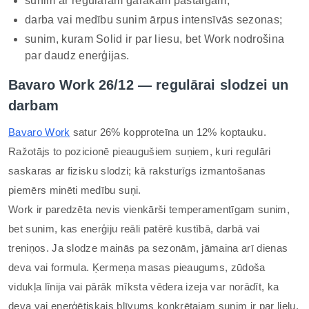
sunim ar regulārām garākām pastaigām;
darba vai medību sunim ārpus intensīvās sezonas;
sunim, kuram Solid ir par liesu, bet Work nodrošina
par daudz enerģijas.
Bavaro Work 26/12 — regulārai slodzei un
darbam
Bavaro Work
satur 26% kopproteīna un 12% koptauku.
Ražotājs to pozicionē pieaugušiem suņiem, kuri regulāri
saskaras ar fizisku slodzi; kā raksturīgs izmantošanas
piemērs minēti medību suņi.
Work ir paredzēta nevis vienkārši temperamentīgam sunim,
bet sunim, kas enerģiju reāli patērē kustībā, darbā vai
treniņos. Ja slodze mainās pa sezonām, jāmaina arī dienas
deva vai formula. Ķermeņa masas pieaugums, zūdoša
vidukļa līnija vai pārāk mīksta vēdera izeja var norādīt, ka
deva vai enerģētiskais blīvums konkrētajam sunim ir par lielu.