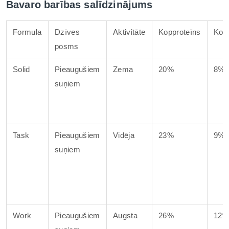
Bavaro barības salīdzinājums
Formula
Dzīves
Aktivitāte
Kopproteīns
Kopt
posms
Solid
Pieaugušiem
Zema
20%
8%
suņiem
Task
Pieaugušiem
Vidēja
23%
9%
suņiem
Work
Pieaugušiem
Augsta
26%
12%