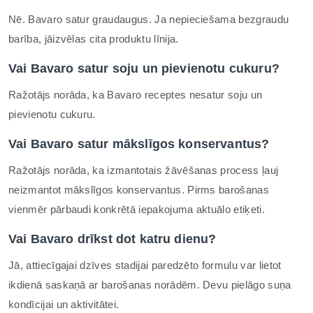
Nē. Bavaro satur graudaugus. Ja nepieciešama bezgraudu
barība, jāizvēlas cita produktu līnija.
Vai Bavaro satur soju un pievienotu cukuru?
Ražotājs norāda, ka Bavaro receptes nesatur soju un
pievienotu cukuru.
Vai Bavaro satur mākslīgos konservantus?
Ražotājs norāda, ka izmantotais žāvēšanas process ļauj
neizmantot mākslīgos konservantus. Pirms barošanas
vienmēr pārbaudi konkrētā iepakojuma aktuālo etiķeti.
Vai Bavaro drīkst dot katru dienu?
Jā, attiecīgajai dzīves stadijai paredzēto formulu var lietot
ikdienā saskaņā ar barošanas norādēm. Devu pielāgo suņa
kondīcijai un aktivitātei.