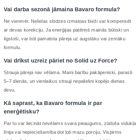
Vai darba sezonā jāmaina Bavaro formula?
Ne vienmēr. Nelielas slodzes izmaiņas bieži var kompensēt
ar devas korekciju. Ja enerģijas patēriņš mainās būtiski un
ilgstoši, var būt pamatota pāreja uz augstāku vai zemāku
formulu.
Vai drīkst uzreiz pāriet no Solid uz Force?
Strauja pāreja nav vēlama. Maini barību pakāpeniski, parasti
5–7 dienās, un vienlaikus strauji nepalielini kopējo dienas
devu.
Kā saprast, ka Bavaro formula ir par
enerģētisku?
Par to var liecināt nevēlams svara pieaugums, zūdoša vidukļa
līnija vai nepieciešamība dot ļoti mazu porciju. Vispirms