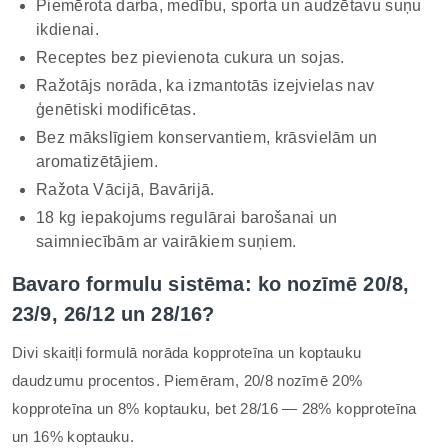
Piemērota darba, medību, sporta un audzētavu suņu
ikdienai.
Receptes bez pievienota cukura un sojas.
Ražotājs norāda, ka izmantotās izejvielas nav
ģenētiski modificētas.
Bez mākslīgiem konservantiem, krāsvielām un
aromatizētājiem.
Ražota Vācijā, Bavārijā.
18 kg iepakojums regulārai barošanai un
saimniecībām ar vairākiem suņiem.
Bavaro formulu sistēma: ko nozīmē 20/8,
23/9, 26/12 un 28/16?
Divi skaitļi formulā norāda kopproteīna un koptauku
daudzumu procentos. Piemēram, 20/8 nozīmē 20%
kopproteīna un 8% koptauku, bet 28/16 — 28% kopproteīna
un 16% koptauku.