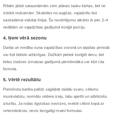
Ribām jābūt sataustāmām zem plānas tauku kārtas, bet ne
izteikti redzamām. Skatoties no augšas, vajadzētu būt
saskatāmai vidukļa līnijai. Šo novērtējumu atkārto ik pēc 2–4
nedēļām un vajadzības gadījumā koriģē porciju.
4. Ņem vērā sezonu
Darba un medību suņa vajadzības sezonā un atpūtas periodā
var būt būtiski atšķirīgas. Dažkārt pietiek koriģēt devu, bet
lielas slodzes izmaiņas gadījumā piemērotāka var kļūt cita
formula.
5. Vērtē rezultātu
Piemērota barība palīdz saglabāt stabilu svaru, vēlamu
muskulatūru, normālu vēdera izeju, labu apetīti un atbilstošu
izturību. Ja rodas ilgstošas novirzes, meklē cēloni kopā ar
veterinārārstu, nevis bezgalīgi maini formulas.