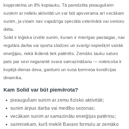
kopproteīna un 8% koptauku. Tā paredzēta pieaugušiem
suņiem ar nelielu aktivitāti un var būt apsverama arī vecākam
sunim, ja viņam nav vajadzīga speciāla veterinārā vai senioru
diēta.
Solid ir loģiska izvēle sunim, kuram ir mierīgas pastaigas, nav
regulāra darba vai sporta slodzes un svarīgi nepiešķirt vairāk
enerģijas, nekā ikdienā tiek patērēts. Zemāks tauku saturs
pats par sevi negarantē svara samazināšanu — noteicoša ir
kopējā dienas deva, gardumi un suņa ķermeņa kondīcijas
dinamika.
Kam Solid var būt piemērota?
pieaugušam sunim ar zemu fizisko aktivitāti;
sunim ārpus darba vai medību sezonas;
vecākam sunim ar samazinātu enerģijas patēriņu;
saimniekam, kurš meklē Bavaro formulu ar zemāko