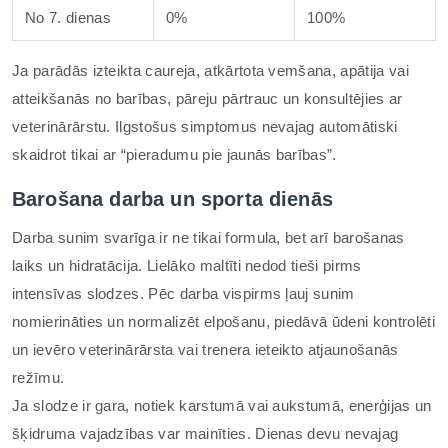
No 7. dienas
0%
100%
Ja parādās izteikta caureja, atkārtota vemšana, apātija vai
atteikšanās no barības, pāreju pārtrauc un konsultējies ar
veterinārārstu. Ilgstošus simptomus nevajag automātiski
skaidrot tikai ar “pieradumu pie jaunās barības”.
Barošana darba un sporta dienās
Darba sunim svarīga ir ne tikai formula, bet arī barošanas
laiks un hidratācija. Lielāko maltīti nedod tieši pirms
intensīvas slodzes. Pēc darba vispirms ļauj sunim
nomierināties un normalizēt elpošanu, piedāvā ūdeni kontrolēti
un ievēro veterinārārsta vai trenera ieteikto atjaunošanās
režīmu.
Ja slodze ir gara, notiek karstumā vai aukstumā, enerģijas un
šķidruma vajadzības var mainīties. Dienas devu nevajag