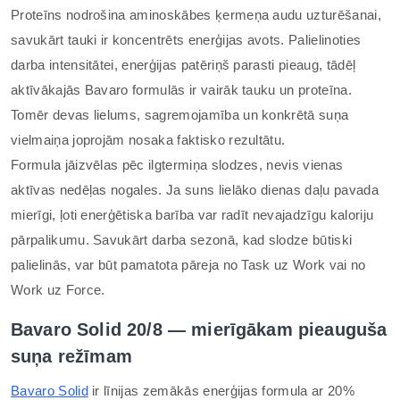
Proteīns nodrošina aminoskābes ķermeņa audu uzturēšanai,
savukārt tauki ir koncentrēts enerģijas avots. Palielinoties
darba intensitātei, enerģijas patēriņš parasti pieaug, tādēļ
aktīvākajās Bavaro formulās ir vairāk tauku un proteīna.
Tomēr devas lielums, sagremojamība un konkrētā suņa
vielmaiņa joprojām nosaka faktisko rezultātu.
Formula jāizvēlas pēc ilgtermiņa slodzes, nevis vienas
aktīvas nedēļas nogales. Ja suns lielāko dienas daļu pavada
mierīgi, ļoti enerģētiska barība var radīt nevajadzīgu kaloriju
pārpalikumu. Savukārt darba sezonā, kad slodze būtiski
palielinās, var būt pamatota pāreja no Task uz Work vai no
Work uz Force.
Bavaro Solid 20/8 — mierīgākam pieauguša
suņa režīmam
Bavaro Solid
ir līnijas zemākās enerģijas formula ar 20%