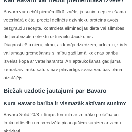
Kad Bavaro var nebūt piemērotākā izvēle?
Bavaro var nebūt piemērotākā izvēle, ja sunim nepieciešama
veterinārā diēta, precīzi definēts dzīvnieku proteīna avots,
bezgraudu recepte, kontrolēta eliminācijas diēta vai slimības
dēļ ierobežots noteiktu uzturvielu daudzums.
Diagnosticētu nieru, aknu, aizkuņģa dziedzera, urīnceļu, sirds
vai smagu gremošanas slimību gadījumā ikdienas barību
izvēlas kopā ar veterinārārstu. Arī aptaukošanās gadījumā
zemākais tauku saturs nav pilnvērtīgs svara vadības plāna
aizstājējs.
Biežāk uzdotie jautājumi par Bavaro
Kura Bavaro barība ir vismazāk aktīvam sunim?
Bavaro Solid 20/8 ir līnijas formula ar zemāko proteīna un
tauku attiecību un paredzēta pieaugušiem suņiem ar zemu
aktivitāti.