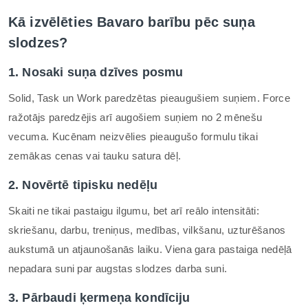
Kā izvēlēties Bavaro barību pēc suņa
slodzes?
1. Nosaki suņa dzīves posmu
Solid, Task un Work paredzētas pieaugušiem suņiem. Force
ražotājs paredzējis arī augošiem suņiem no 2 mēnešu
vecuma. Kucēnam neizvēlies pieaugušo formulu tikai
zemākas cenas vai tauku satura dēļ.
2. Novērtē tipisku nedēļu
Skaiti ne tikai pastaigu ilgumu, bet arī reālo intensitāti:
skriešanu, darbu, treniņus, medības, vilkšanu, uzturēšanos
aukstumā un atjaunošanās laiku. Viena gara pastaiga nedēļā
nepadara suni par augstas slodzes darba suni.
3. Pārbaudi ķermeņa kondīciju