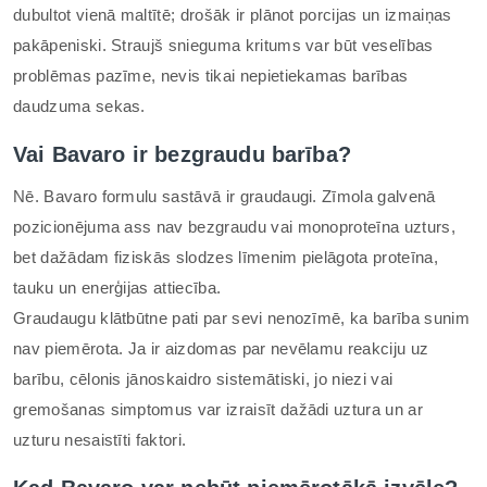
dubultot vienā maltītē; drošāk ir plānot porcijas un izmaiņas
pakāpeniski. Straujš snieguma kritums var būt veselības
problēmas pazīme, nevis tikai nepietiekamas barības
daudzuma sekas.
Vai Bavaro ir bezgraudu barība?
Nē. Bavaro formulu sastāvā ir graudaugi. Zīmola galvenā
pozicionējuma ass nav bezgraudu vai monoproteīna uzturs,
bet dažādam fiziskās slodzes līmenim pielāgota proteīna,
tauku un enerģijas attiecība.
Graudaugu klātbūtne pati par sevi nenozīmē, ka barība sunim
nav piemērota. Ja ir aizdomas par nevēlamu reakciju uz
barību, cēlonis jānoskaidro sistemātiski, jo niezi vai
gremošanas simptomus var izraisīt dažādi uztura un ar
uzturu nesaistīti faktori.