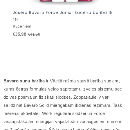
Josera Bavaro Force Junior kucēnu barība 18
kg
Kucēniem
€35.98
€41.50
Bavaro suņu barība
ir Vācijā ražota sausā barība suņiem,
kuras četras formulas veido saprotamu izvēles sistēmu pēc
dzīves posma un fiziskās slodzes. Zoopasaule.lv vari
salīdzināt Bavaro Solid mierīgākam ikdienas režīmam, Task
mērenai aktivitātei, Work regulārai slodzei un Force
visaugstākajām enerģijas vajadzībām vai augošiem suņiem
no 2 mēnešu vecuma. Šāda pieeja ļauj izvēlēties nevis pēc