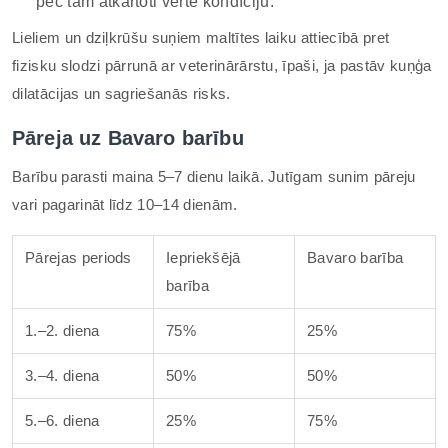
pēc tam atkārtoti vērtē kondīciju.
Lieliem un dziļkrūšu suņiem maltītes laiku attiecībā pret
fizisku slodzi pārrunā ar veterinārārstu, īpaši, ja pastāv kuņģa
dilatācijas un sagriešanās risks.
Pāreja uz Bavaro barību
Barību parasti maina 5–7 dienu laikā. Jutīgam sunim pāreju
vari pagarināt līdz 10–14 dienām.
Pārejas periods
Iepriekšējā
Bavaro barība
barība
1.–2. diena
75%
25%
3.–4. diena
50%
50%
5.–6. diena
25%
75%