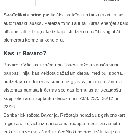
Svarīgākais princips:
lielāks proteīna un tauku skaitlis nav
automātiski labāks. Pareizā formula ir tā, kuras enerģētiskais
blīvums atbilst suņa faktiskajai slodzei un palīdz saglabāt
piemērotu ķermeņa kondīciju.
Kas ir Bavaro?
Bavaro ir Vācijas uzņēmuma Josera ražota sausās suņu
barības līnija, kas veidota dažādām darba, medību, sporta,
audzētavu un ikdienas suņu enerģijas vajadzībām. Zīmola
sistēmas pamatā ir četras secīgas formulas ar pieaugošu
kopproteīna un koptauku daudzumu: 20/8, 23/9, 26/12 un
28/16.
Barība tiek ražota Bavārijā. Ražotājs norāda uz galvenokārt
reģionālu izejvielu izmantošanu, receptēm bez pievienota
cukura un sojas, kā arī uz ģenētiski nemodificētu izejvielu