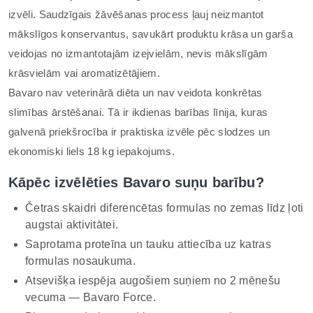
izvēli. Saudzīgais žāvēšanas process ļauj neizmantot
mākslīgos konservantus, savukārt produktu krāsa un garša
veidojas no izmantotajām izejvielām, nevis mākslīgām
krāsvielām vai aromatizētājiem.
Bavaro nav veterinārā diēta un nav veidota konkrētas
slimības ārstēšanai. Tā ir ikdienas barības līnija, kuras
galvenā priekšrocība ir praktiska izvēle pēc slodzes un
ekonomiski liels 18 kg iepakojums.
Kāpēc izvēlēties Bavaro suņu barību?
Četras skaidri diferencētas formulas no zemas līdz ļoti
augstai aktivitātei.
Saprotama proteīna un tauku attiecība uz katras
formulas nosaukuma.
Atsevišķa iespēja augošiem suņiem no 2 mēnešu
vecuma — Bavaro Force.