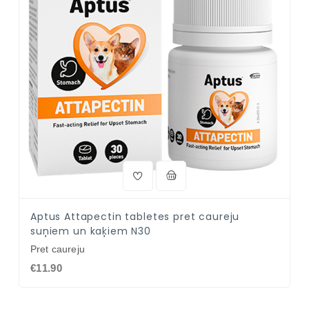
Aptus Attapectin tabletes pret caureju
suņiem un kaķiem N30
Pret caureju
€11.90