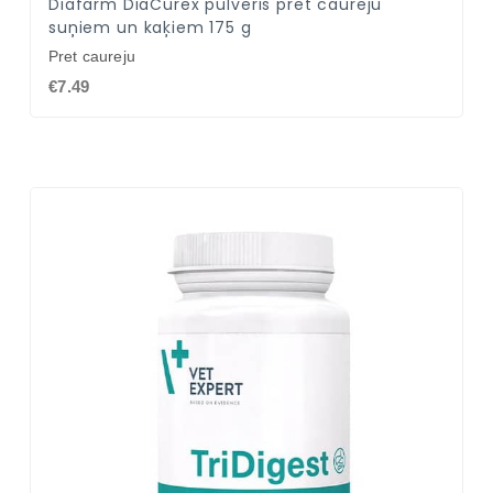
Diafarm DiaCurex pulveris pret caureju
suņiem un kaķiem 175 g
Pret caureju
€7.49