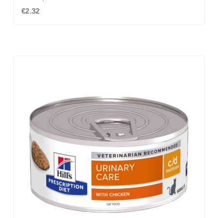
€2.32