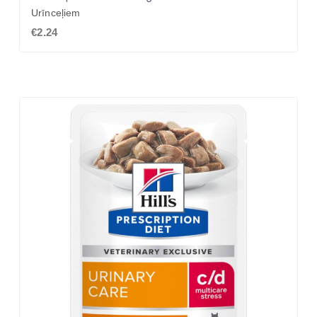
Urīnceļiem
€2.24