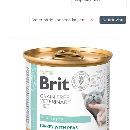
×
Veterinārie konservi kaķiem
Notīrīt visu