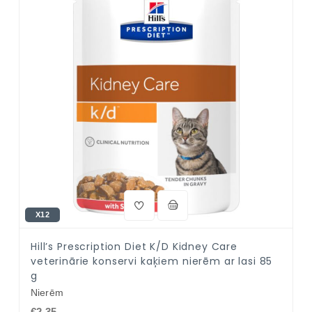
X12
Hill’s Prescription Diet K/D Kidney Care
veterinārie konservi kaķiem nierēm ar lasi 85
g
Nierēm
€2.35