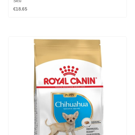
Šicu
€18.65