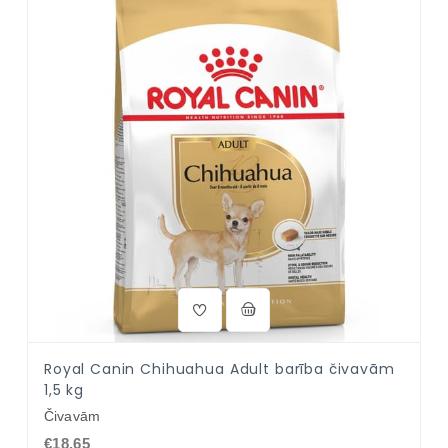
Royal Canin Chihuahua Adult barība čivavām
1,5 kg
Čivavām
€18.65