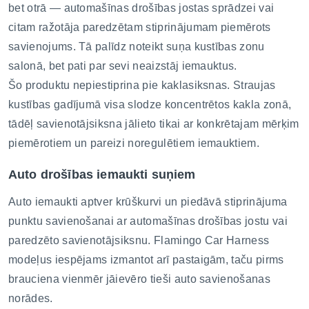
bet otrā — automašīnas drošības jostas sprādzei vai
citam ražotāja paredzētam stiprinājumam piemērots
savienojums. Tā palīdz noteikt suņa kustības zonu
salonā, bet pati par sevi neaizstāj iemauktus.
Šo produktu nepiestiprina pie kaklasiksnas. Straujas
kustības gadījumā visa slodze koncentrētos kakla zonā,
tādēļ savienotājsiksna jālieto tikai ar konkrētajam mērķim
piemērotiem un pareizi noregulētiem iemauktiem.
Auto drošības iemaukti suņiem
Auto iemaukti aptver krūškurvi un piedāvā stiprinājuma
punktu savienošanai ar automašīnas drošības jostu vai
paredzēto savienotājsiksnu. Flamingo Car Harness
modeļus iespējams izmantot arī pastaigām, taču pirms
brauciena vienmēr jāievēro tieši auto savienošanas
norādes.