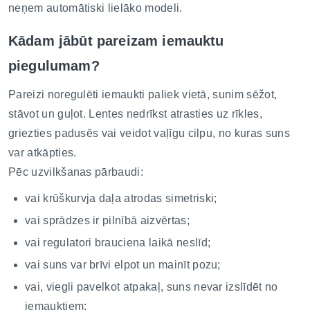
neņem automātiski lielāko modeli.
Kādam jābūt pareizam iemauktu
piegulumam?
Pareizi noregulēti iemaukti paliek vietā, sunim sēžot,
stāvot un guļot. Lentes nedrīkst atrasties uz rīkles,
griezties padusēs vai veidot vaļīgu cilpu, no kuras suns
var atkāpties.
Pēc uzvilkšanas pārbaudi:
vai krūškurvja daļa atrodas simetriski;
vai sprādzes ir pilnībā aizvērtas;
vai regulatori brauciena laikā neslīd;
vai suns var brīvi elpot un mainīt pozu;
vai, viegli pavelkot atpakaļ, suns nevar izslīdēt no
iemauktiem;