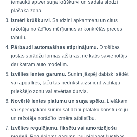
iemaukti aptver suņa krūškurvi un sadala slodzi
plašākā zonā.
Izmēri krūškurvi.
Salīdzini apkārtmēru un citus
ražotāja norādītos mērījumus ar konkrētās preces
tabulu.
Pārbaudi automašīnas stiprinājumu.
Drošības
jostas sprādžu formas atšķiras; ne katrs savienotājs
der katram auto modelim.
Izvēlies lentes garumu.
Sunim jāspēj dabiski sēdēt
vai apgulties, taču tas nedrīkst aizsniegt vadītāju,
priekšējo zonu vai atvērtas durvis.
Novērtē lentes platumu un suņa spēku.
Lielākam
vai spēcīgākam sunim salīdzini platāku konstrukciju
un ražotāja norādīto izmēra atbilstību.
Izvēlies regulējamu, fiksētu vai amortizējošu
modeli.
Regulējams garums ļauj pielāgot kustības