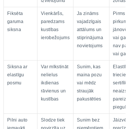
izvietojumu
zonas
Fiksēta
Vienkāršs,
Ja zināms
Pirms
garuma
paredzams
vajadzīgais
pirkum
siksna
kustības
attālums un
jānovēr
ierobežojums
stiprinājuma
vai ga
novietojums
nav par
vai gar
Siksna ar
Var mīkstināt
Sunim, kas
Elastīb
elastīgu
nelielus
maina pozu
triecien
posmu
ikdienas
vai mēdz
sertifik
rāvienus un
straujāk
neaizst
kustības
pakustēties
pareizu
piegul
Pilni auto
Slodze tiek
Sunim bez
Jāizvēl
iemaukti
novirzīta uz
piemērotiem
precīzs