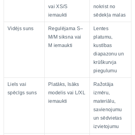
vai XS/S
nokrist no
iemaukti
sēdekļa malas
Vidējs suns
Regulējama S–
Lentes
M/M siksna vai
platumu,
M iemaukti
kustības
diapazonu un
krūškurvja
piegulumu
Liels vai
Platāks, īsāks
Ražotāja
spēcīgs suns
modelis vai L/XL
izmēru,
iemaukti
materiālu,
savienojumu
un sēdvietas
izvietojumu