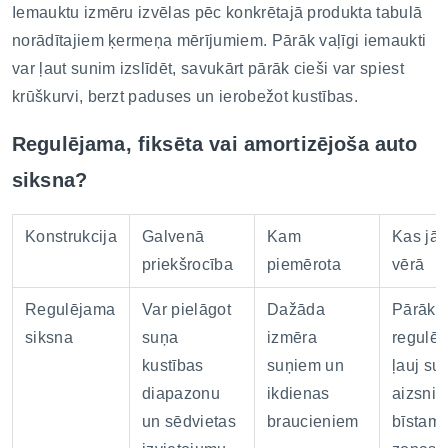
Iemauktu izmēru izvēlas pēc konkrētajā produkta tabulā
norādītajiem ķermeņa mērījumiem. Pārāk vaļīgi iemaukti
var ļaut sunim izslīdēt, savukārt pārāk cieši var spiest
krūškurvi, berzt paduses un ierobežot kustības.
Regulējama, fiksēta vai amortizējoša auto
siksna?
Konstrukcija
Galvenā
Kam
Kas jā
priekšrocība
piemērota
vērā
Regulējama
Var pielāgot
Dažāda
Pārāk 
siksna
suņa
izmēra
regulē
kustības
suņiem un
ļauj su
diapazonu
ikdienas
aizsnie
un sēdvietas
braucieniem
bīstam