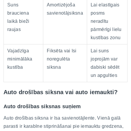
Suns
Amortizējoša
Lai elastīgais
brauciena
savienotājsiksna
posms
laikā bieži
neradītu
raujas
pārmērīgi lielu
kustības zonu
Vajadzīga
Fiksēta vai īsi
Lai suns
minimālāka
noregulēta
joprojām var
kustība
siksna
dabiski sēdēt
un apgulties
Auto drošības siksna vai auto iemaukti?
Auto drošības siksnas suņiem
Auto drošības siksna ir īsa savienotājlente. Vienā galā
parasti ir karabīne stiprināšanai pie iemauktu gredzena,