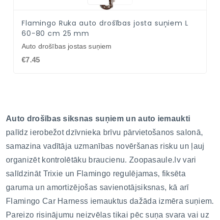
NAV PIEEJAMS
Flamingo Ruka auto drošības josta suņiem L
60-80 cm 25 mm
Auto drošības jostas suņiem
€7.45
Auto drošības siksnas suņiem un auto iemaukti
palīdz ierobežot dzīvnieka brīvu pārvietošanos salonā,
samazina vadītāja uzmanības novēršanas risku un ļauj
organizēt kontrolētāku braucienu. Zoopasaule.lv vari
salīdzināt Trixie un Flamingo regulējamas, fiksēta
garuma un amortizējošas savienotājsiksnas, kā arī
Flamingo Car Harness iemauktus dažāda izmēra suņiem.
Pareizo risinājumu neizvēlas tikai pēc suņa svara vai uz