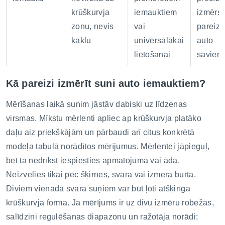
krūškurvja
iemauktiem
izmērs 
zonu, nevis
vai
pareiza
kaklu
universālākai
auto
lietošanai
savien
Kā pareizi izmērīt suni auto iemauktiem?
Mērīšanas laikā sunim jāstāv dabiski uz līdzenas
virsmas. Mīkstu mērlenti apliec ap krūškurvja platāko
daļu aiz priekškājām un pārbaudi arī citus konkrētā
modeļa tabulā norādītos mērījumus. Mērlentei jāpieguļ,
bet tā nedrīkst iespiesties apmatojumā vai ādā.
Neizvēlies tikai pēc šķirnes, svara vai izmēra burta.
Diviem vienāda svara suņiem var būt ļoti atšķirīga
krūškurvja forma. Ja mērījums ir uz divu izmēru robežas,
salīdzini regulēšanas diapazonu un ražotāja norādi;