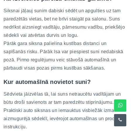
Siksnai jāļauj sunim dabiski sēdēt un apgulties uz tam
paredzētās vietas, bet ne brīvi staigāt pa salonu. Suns
nedrīkst aizsniegt vadītāju, pārnesumu vadību, priekšējo
sēdekli vai atvērtas durvis un logu.
Pārāk gara siksna palielina kustības distanci un
sapīšanās risku. Pārāk īsa var piespiest suni nedabiskā
pozā. Pirmo regulējumu veic stāvošā automašīnā un
pārbaudi visas pozas pirms kustības sākšanas.
Kur automašīnā novietot suni?
Sēdvieta jāizvēlas tā, lai suns netraucētu vadītājam un
būtu droši savienots ar tam paredzētu stiprinājumu.
Praktiski auto siksnas un iemauktus visbiežāk izmanto
aizmugurējā sēdeklī, ievērojot automašīnas un produkta
instrukciju.