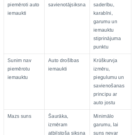
piemēroti auto
savienotājsiksna
saderību,
iemaukti
karabīni,
garumu un
iemauktu
stiprinājuma
punktu
Sunim nav
Auto drošības
Krūškurvja
piemērotu
iemaukti
izmēru,
iemauktu
piegulumu un
savienošanas
principu ar
auto jostu
Mazs suns
Šaurāka,
Minimālo
izmēram
garumu, lai
atbilstoša siksna
suns nevar