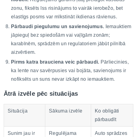
zonu, fiksēts īss risinājums to vairāk ierobežo, bet
elastīgs posms var mīkstināt ikdienas rāvienus.
Pārbaudi piegulumu un savienojumus.
Iemauktiem
jāpieguļ bez spiedošām vai vaļīgām zonām;
karabīnēm, sprādzēm un regulatoriem jābūt pilnībā
aizvērtiem.
Pirms katra brauciena veic pārbaudi.
Pārliecinies,
ka lente nav savērpusies vai bojāta, savienojums ir
nofiksēts un suns nevar izkāpt no iemauktiem.
Ātrā izvēle pēc situācijas
Situācija
Sākuma izvēle
Ko obligāti
pārbaudīt
Sunim jau ir
Regulējama
Auto sprādzes