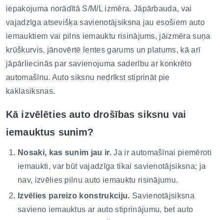
iepakojuma norādītā S/M/L izmēra. Jāpārbauda, vai
vajadzīga atsevišķa savienotājsiksna jau esošiem auto
iemauktiem vai pilns iemauktu risinājums, jāizmēra suņa
krūškurvis, jānovērtē lentes garums un platums, kā arī
jāpārliecinās par savienojuma saderību ar konkrēto
automašīnu. Auto siksnu nedrīkst stiprināt pie
kaklasiksnas.
Kā izvēlēties auto drošības siksnu vai
iemauktus sunim?
Nosaki, kas sunim jau ir.
Ja ir automašīnai piemēroti
iemaukti, var būt vajadzīga tikai savienotājsiksna; ja
nav, izvēlies pilnu auto iemauktu risinājumu.
Izvēlies pareizo konstrukciju.
Savienotājsiksna
savieno iemauktus ar auto stiprinājumu, bet auto