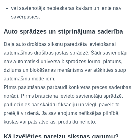
vai savienotājs nepieskaras kaklam un lente nav
savērpusies.
Auto sprādzes un stiprinājuma saderība
Daļa auto drošības siksnu paredzēta ievietošanai
automašīnas drošības jostas sprādzē. Šādi savienotāji
nav automātiski universāli: sprādzes forma, platums,
dziļums un bloķēšanas mehānisms var atšķirties starp
automašīnu modeļiem.
Pirms pasūtīšanas pārbaudi konkrētās preces saderības
norādi. Pirms brauciena ievieto savienotāju sprādzē,
pārliecinies par skaidru fiksāciju un viegli pavelc to
pretējā virzienā. Ja savienojums nefiksējas pilnībā,
kustas vai pats atveras, produktu nelieto.
Kā izvēlēties pareizu siksnas garumu?