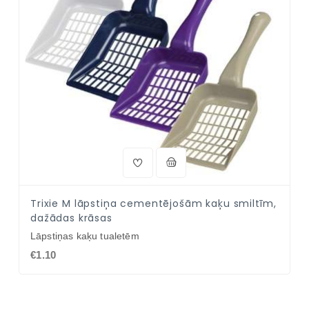
Trixie M lāpstiņa cementējošām kaķu smiltīm,
dažādas krāsas
Lāpstiņas kaķu tualetēm
€1.10