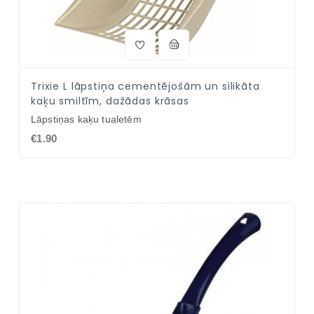
Trixie L lāpstiņa cementējošām un silikāta
kaķu smiltīm, dažādas krāsas
Lāpstiņas kaķu tualetēm
€1.90