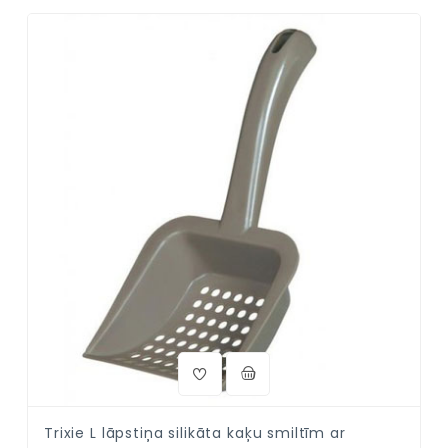
Trixie L lāpstiņa silikāta kaķu smiltīm ar