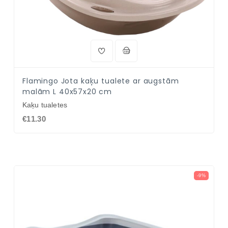
Flamingo Jota kaķu tualete ar augstām
malām L 40x57x20 cm
Kaķu tualetes
€11.30
-9%