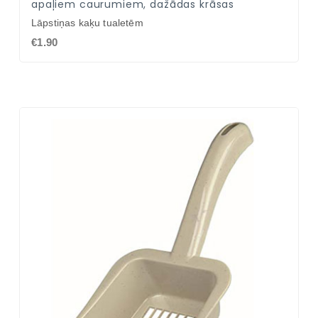
apaļiem caurumiem, dažādas krāsas
Lāpstiņas kaķu tualetēm
€1.90