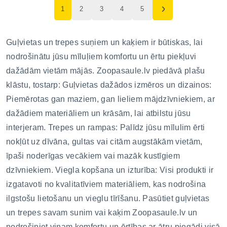
1
2
3
4
5
Guļvietas un trepes suņiem un kaķiem ir būtiskas, lai
nodrošinātu jūsu mīluļiem komfortu un ērtu piekļuvi
dažādām vietām mājās. Zoopasaule.lv piedāvā plašu
klāstu, tostarp: Guļvietas dažādos izmēros un dizainos:
Piemērotas gan maziem, gan lieliem mājdzīvniekiem, ar
dažādiem materiāliem un krāsām, lai atbilstu jūsu
interjeram. Trepes un rampas: Palīdz jūsu mīlulim ērti
nokļūt uz dīvāna, gultas vai citām augstākām vietām,
īpaši noderīgas vecākiem vai mazāk kustīgiem
dzīvniekiem. Viegla kopšana un izturība: Visi produkti ir
izgatavoti no kvalitatīviem materiāliem, kas nodrošina
ilgstošu lietošanu un vieglu tīrīšanu. Pasūtiet guļvietas
un trepes savam sunim vai kaķim Zoopasaule.lv un
nodrošiniet viņam komfortu un ērtības ar ātru piegādi visā