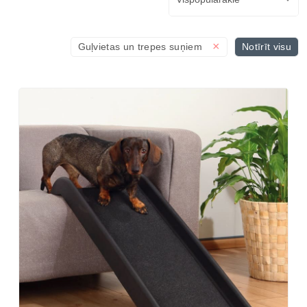
×
Guļvietas un trepes suņiem
Notīrīt visu