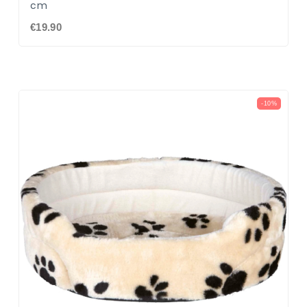
cm
€19.90
-10%