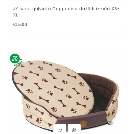
JK suņu guļvieta Cappucino dažādi izmēri XS-
XL
€15.00