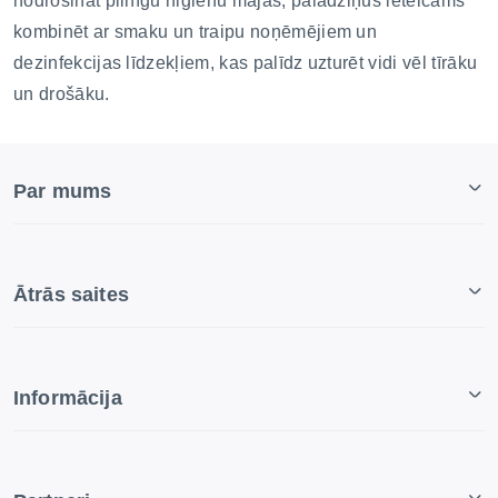
nodrošināt pilnīgu higiēnu mājās, paladziņus ieteicams
kombinēt ar smaku un traipu noņēmējiem un
dezinfekcijas līdzekļiem, kas palīdz uzturēt vidi vēl tīrāku
un drošāku.
Par mums
Ātrās saites
Informācija