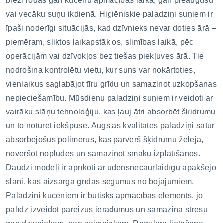
bieži rodas gan kucēnu apmācības laikā, gan pieaugušu
vai vecāku suņu ikdienā. Higiēniskie paladziņi suņiem ir
īpaši noderīgi situācijās, kad dzīvnieks nevar doties ārā –
piemēram, sliktos laikapstākļos, slimības laikā, pēc
operācijām vai dzīvokļos bez tiešas piekļuves ārā. Tie
nodrošina kontrolētu vietu, kur suns var nokārtoties,
vienlaikus saglabājot tīru grīdu un samazinot uzkopšanas
nepieciešamību. Mūsdienu paladziņi suņiem ir veidoti ar
vairāku slāņu tehnoloģiju, kas ļauj ātri absorbēt šķidrumu
un to noturēt iekšpusē. Augstas kvalitātes paladziņi satur
absorbējošus polimērus, kas pārvērš šķidrumu želejā,
novēršot noplūdes un samazinot smaku izplatīšanos.
Daudzi modeļi ir aprīkoti ar ūdensnecaurlaidīgu apakšējo
slāni, kas aizsargā grīdas segumus no bojājumiem.
Paladziņi kucēniem ir būtisks apmācības elements, jo
palīdz izveidot pareizus ieradumus un samazina stresu