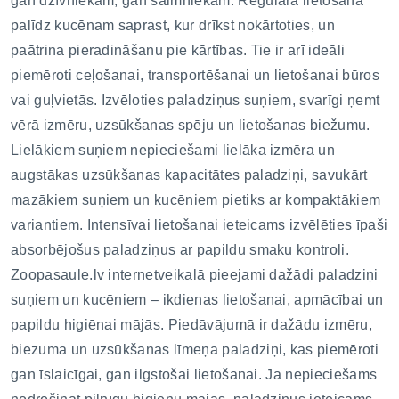
gan dzīvniekam, gan saimniekam. Regulāra lietošana
palīdz kucēnam saprast, kur drīkst nokārtoties, un
paātrina pieradināšanu pie kārtības. Tie ir arī ideāli
piemēroti ceļošanai, transportēšanai un lietošanai būros
vai guļvietās. Izvēloties paladziņus suņiem, svarīgi ņemt
vērā izmēru, uzsūkšanas spēju un lietošanas biežumu.
Lielākiem suņiem nepieciešami lielāka izmēra un
augstākas uzsūkšanas kapacitātes paladziņi, savukārt
mazākiem suņiem un kucēniem pietiks ar kompaktākiem
variantiem. Intensīvai lietošanai ieteicams izvēlēties īpaši
absorbējošus paladziņus ar papildu smaku kontroli.
Zoopasaule.lv internetveikalā pieejami dažādi paladziņi
suņiem un kucēniem – ikdienas lietošanai, apmācībai un
papildu higiēnai mājās. Piedāvājumā ir dažādu izmēru,
biezuma un uzsūkšanas līmeņa paladziņi, kas piemēroti
gan īslaicīgai, gan ilgstošai lietošanai. Ja nepieciešams