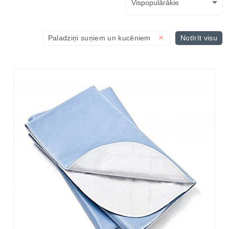
×
Paladziņi suņiem un kucēniem
Notīrīt visu