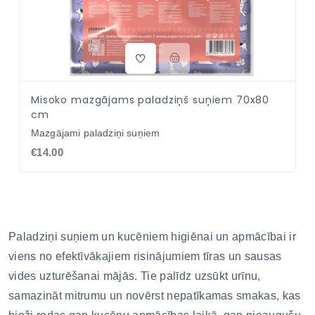
NAV PIEEJAMS
Misoko mazgājams paladziņš suņiem 70x80
cm
Mazgājami paladziņi suņiem
€14.00
Paladziņi suņiem un kucēniem higiēnai un apmācībai ir
viens no efektīvākajiem risinājumiem tīras un sausas
vides uzturēšanai mājās. Tie palīdz uzsūkt urīnu,
samazināt mitrumu un novērst nepatīkamas smakas, kas