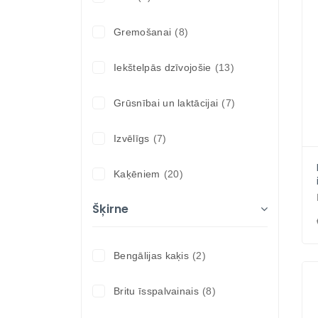
Vitamīni ādai un apmatojumam
Gremošanai
(8)
suņiem un kaķiem
Vitamīni suņiem un kaķiem
Iekštelpās dzīvojošie
(13)
Veterinārie palīglīdzekļi suņiem
Grūsnībai un laktācijai
(7)
un kaķiem
Zobu kopšanas līdzekļi suņiem un
Izvēlīgs
(7)
kaķiem
Kaķēniem
(20)
Zivju eļļas suņiem un kaķiem
Šķirne
Mutes higiēnai
(4)
Matu kamoliem
(5)
Bengālijas kaķis
(2)
Sportam un darbam
(3)
Britu īsspalvainais
(8)
Sterilizētiem
(22)