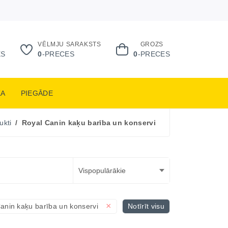
VĒLMJU SARAKSTS
GROZS
ES
0
-PRECES
0
-PRECES
KA
PIEGĀDE
ukti
Royal Canin kaķu barība un konservi
×
anin kaķu barība un konservi
Notīrīt visu