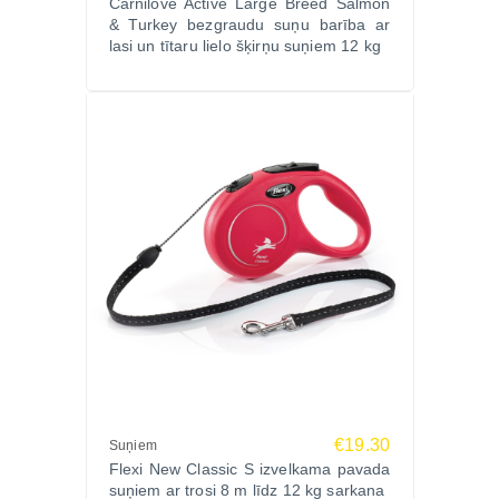
Carnilove Active Large Breed Salmon
& Turkey bezgraudu suņu barība ar
lasi un tītaru lielo šķirņu suņiem 12 kg
€19.30
Suņiem
Flexi New Classic S izvelkama pavada
suņiem ar trosi 8 m līdz 12 kg sarkana