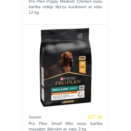
Pro Plan Puppy Medium Chicken suņu
barība vidējo šķirņu kucēniem ar vistu
ūdenim.
12 kg
Papildu informācija:
PRO PLAN DOG Medium Sensitive Skin ir radīta, lai
apvienotu Purina Pro Plan zinātnisko pieredzi un
inovācijas ar rūpēm par mājdzīvnieku veselību.
Ražotājs:
Purina Pro Plan – pasaulē atzīts zīmols ar vairāk
nekā 90 gadu pieredzi augstas kvalitātes
mājdzīvnieku barības izstrādē.
Pasūtiet PRO PLAN DOG Medium Sensitive Skin
3kg Zoopasaule.lv un nodrošiniet savam sunim
veselīgu ādu un spīdīgu apmatojumu ar ātru piegādi
visā Latvijā!
€27.56
Suņiem
Pro Plan Small Mini suņu barība
mazajām šķirnēm ar vistu 3 kg