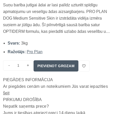
Suņu barība jutīgai ādai ar lasi palīdz uzturēt spīdīgu
apmatojumu un veselīgu ādas aizsargbarjeru. PRO PLAN
DOG Medium Sensitive Skin ir izstrādāta vidēja izmēra
suņiem ar jūtīgu ādu. Šī pilnvērtīgā sausā barība satur
OPTIDERM formulu, kas pierādīti uzlabo ādas veselību un
palīdz veidot skaistu, spīdīgu apmatojumu. Tā ir īpaši
Svars:
3kg
piemērota suņiem, kuriem ir ādas problēmas vai barības
nepanesības izr...
Ražotājs:
Pro Plan
-
+
PIEVIENOT GROZAM
PIEGĀDES INFORMĀCIJA
Ar piegādes cenām un noteikumiem Jūs varat iepazīties
šeit
PIRKUMU DROŠĪBA
Nepatīk saņemta prece?
Jums ir tiesības atgriezt preci 14 dienu laikā