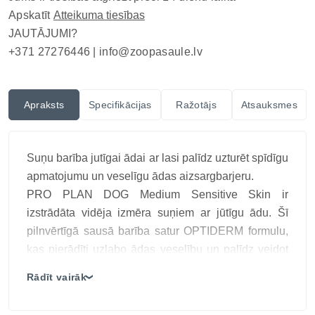
Apskatīt
Atteikuma tiesības
JAUTĀJUMI?
+371 27276446 |
info@zoopasaule.lv
Apraksts
Specifikācijas
Ražotājs
Atsauksmes
Suņu barība jutīgai ādai ar lasi palīdz uzturēt spīdīgu
apmatojumu un veselīgu ādas aizsargbarjeru.
PRO PLAN DOG Medium Sensitive Skin ir
izstrādāta vidēja izmēra suņiem ar jūtīgu ādu. Šī
pilnvērtīgā sausā barība satur OPTIDERM formulu,
kas pierādīti uzlabo ādas veselību un palīdz veidot
skaistu, spīdīgu apmatojumu. Tā ir īpaši piemērota
Rādīt vairāk
❯
suņiem, kuriem ir ādas problēmas vai barības
nepanesības izraisīti izsitumi un nieze.