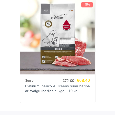
-5%
€68.40
€72.00
Suņiem
Platinum Iberico & Greens suņu barība
ar svaigu Ibērijas cūkgaļu 10 kg