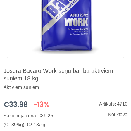
Josera Bavaro Work suņu barība aktīviem
suņiem 18 kg
Aktīviem suņiem
€33.98
-13%
Artikuls: 4710
Noliktavā
Sākotnējā cena:
€39.25
(€1.89/kg)
€2.18/kg