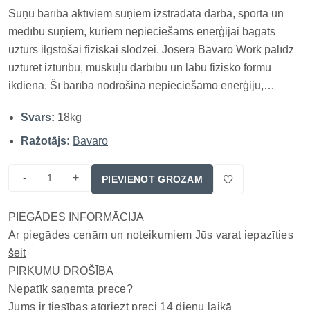
Suņu barība aktīviem suņiem izstrādāta darba, sporta un
medību suņiem, kuriem nepieciešams enerģijai bagāts
uzturs ilgstošai fiziskai slodzei. Josera Bavaro Work palīdz
uzturēt izturību, muskuļu darbību un labu fizisko formu
ikdienā. Šī barība nodrošina nepieciešamo enerģiju,
izturību un uzturvielas, kas palīdz uzturēt jūsu suņa labu
Svars:
18kg
veselību un fizisko formu pat intensīvas slodzes laikā.
Galvenās...
Ražotājs:
Bavaro
-
+
PIEVIENOT GROZAM
PIEGĀDES INFORMĀCIJA
Ar piegādes cenām un noteikumiem Jūs varat iepazīties
šeit
PIRKUMU DROŠĪBA
Nepatīk saņemta prece?
Jums ir tiesības atgriezt preci 14 dienu laikā