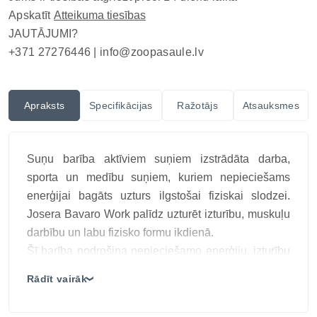
Apskatīt
Atteikuma tiesības
JAUTĀJUMI?
+371 27276446 |
info@zoopasaule.lv
Apraksts
Specifikācijas
Ražotājs
Atsauksmes
Suņu barība aktīviem suņiem izstrādāta darba,
sporta un medību suņiem, kuriem nepieciešams
enerģijai bagāts uzturs ilgstošai fiziskai slodzei.
Josera Bavaro Work palīdz uzturēt izturību, muskuļu
darbību un labu fizisko formu ikdienā.
Šī barība nodrošina nepieciešamo enerģiju, izturību
un uzturvielas, kas palīdz uzturēt jūsu suņa labu
Rādīt vairāk
❯
veselību un fizisko formu pat intensīvas slodzes
laikā.