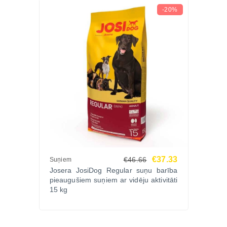
-20%
€37.33
€46.66
Suņiem
Josera JosiDog Regular suņu barība
pieaugušiem suņiem ar vidēju aktivitāti
15 kg