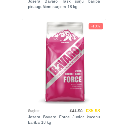
Josera Bavaro Task suņu barība
pieaugušiem suņiem 18 kg
-13%
€35.98
€41.50
Suņiem
Josera Bavaro Force Junior kucēnu
barība 18 kg