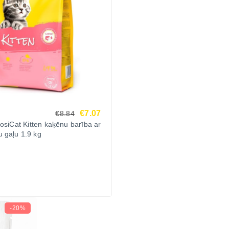
€7.07
€8.84
osiCat Kitten kaķēnu barība ar
 gaļu 1.9 kg
-20%