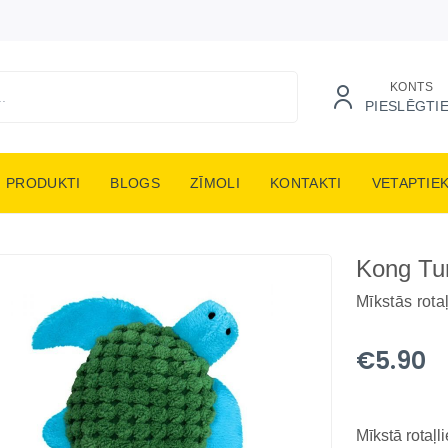
KONTS
PIESLĒGTI
PRODUKTI
BLOGS
ZĪMOLI
KONTAKTI
VETAPTIE
Kong Tur
Mīkstās rota
€5.90
Mīkstā rotaļ