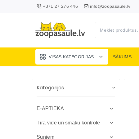
+371 27 276 446
info@zoopasaule.lv
VISAS KATEGORIJAS
SĀKUMS
Kategorijas
E-APTIEKA
Attārpošanas līdzekļi suņiem un
Tīra vide un smaku kontrole
kaķiem
Absorbenti un dezinfekcija fermām
Suņiem