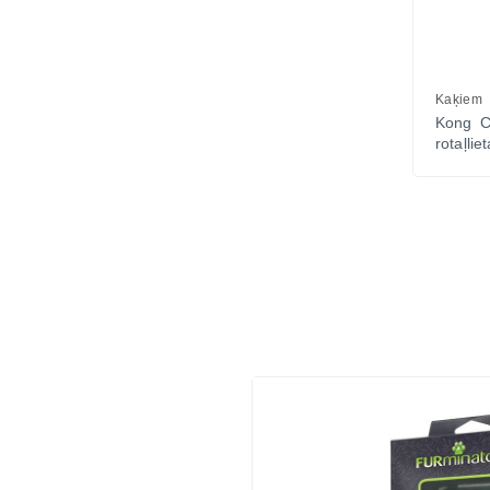
Kaķiem
Kong Ca
rotaļlie