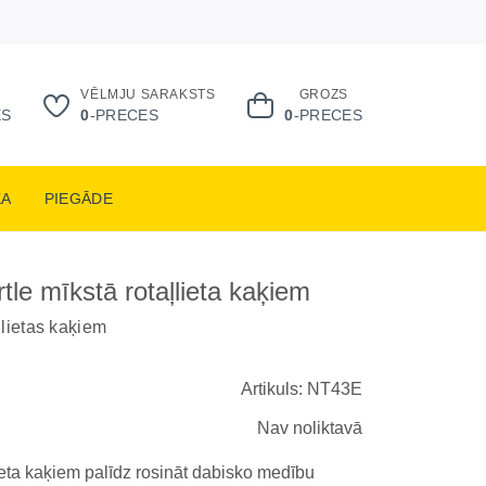
VĒLMJU SARAKSTS
GROZS
ES
0
-PRECES
0
-PRECES
KA
PIEGĀDE
tle mīkstā rotaļlieta kaķiem
ļlietas kaķiem
Artikuls: NT43E
Nav noliktavā
lieta kaķiem palīdz rosināt dabisko medību