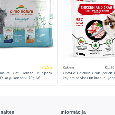
€5.95
€1.50
Kaķiem
ature Cat Holistic Multipack
Ontario Chicken Crab Pouch k
Y kaķu konservi 70g N6
kaķiem ar vistu un krabi buljon
 saites
Informācija