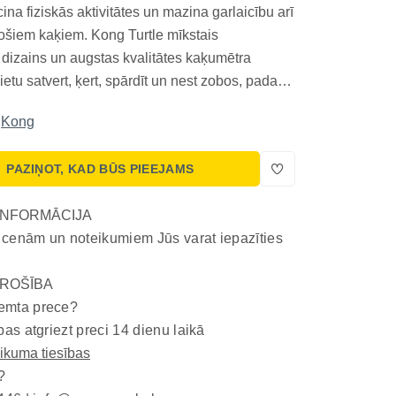
icina fiziskās aktivitātes un mazina garlaicību arī
jošiem kaķiem. Kong Turtle mīkstais
dizains un augstas kvalitātes kaķumētra
ietu satvert, ķert, spārdīt un nest zobos, padarot
as un aizraujošākas. Iemīļota rotaļlieta
Kong
ais nodalījums ļauj pievienot svaigu kaķumētru.
PAZIŅOT, KAD BŪS PIEEJAMS
INFORMĀCIJA
 cenām un noteikumiem Jūs varat iepazīties
ROŠĪBA
emta prece?
bas atgriezt preci 14 dienu laikā
eikuma tiesības
?