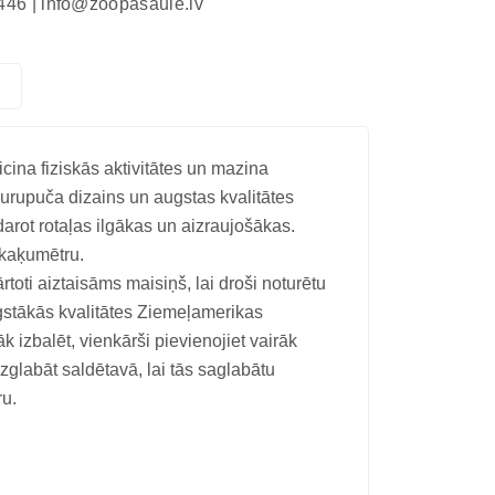
446 |
info@zoopasaule.lv
icina fiziskās aktivitātes un mazina
ņurupuča dizains un augstas kvalitātes
darot rotaļas ilgākas un aizraujošākas.
 kaķumētru.
toti aiztaisāms maisiņš, lai droši noturētu
gstākās kvalitātes Ziemeļamerikas
izbalēt, vienkārši pievienojiet vairāk
zglabāt saldētavā, lai tās saglabātu
ru.