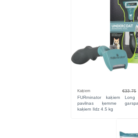
€33.75
Kaķiem
FURminator kaķiem Long
pavilnas ķemme garspal
kaķiem līdz 4.5 kg