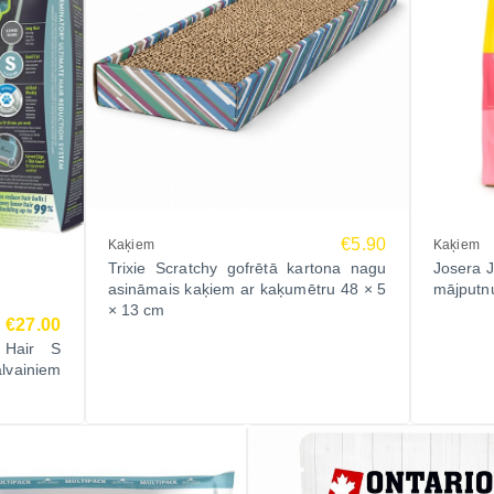
€5.90
Kaķiem
Kaķiem
Trixie Scratchy gofrētā kartona nagu
Josera J
asināmais kaķiem ar kaķumētru 48 × 5
mājputnu
× 13 cm
€27.00
 Hair S
vainiem