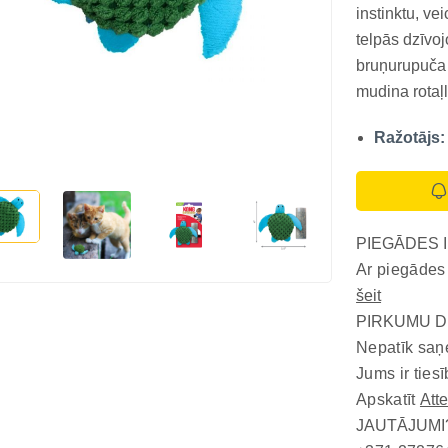
instinktu, ve
telpās dzīvo
bruņurupuča 
mudina rotaļl
rotaļas ilgāk
Ražotājs:
kaķim. Slēpt
Šī...
PIEGĀDES 
Ar piegādes
šeit
PIRKUMU D
Nepatīk saņ
Jums ir tiesī
Apskatīt
Att
JAUTĀJUMI