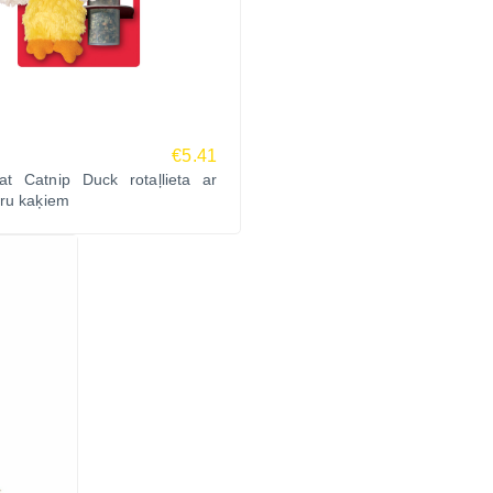
€5.41
t Catnip Duck rotaļlieta ar
ru kaķiem