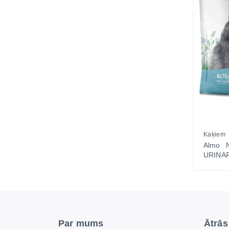
Kaķiem
Almo N
URINAR
Par mums
Ātrās