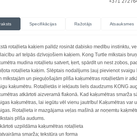
+371 27276
raksts
Specifikācijas
Ražotājs
Atsauksmes
stā rotaļlieta kaķiem palīdz rosināt dabisko medību instinktu, ve
laicību arī telpās dzīvojošiem kaķiem. Kong Turtle mīkstais bru
umētra mudina rotaļlietu satvert, ķert, spārdīt un nest zobos, pa
īļota rotaļlieta kaķim. Slēptais nodalījums ļauj pievienot svaigu
 mīkstajām un pieguļošajām plīša kaķumētras rotaļlietām ir atkār
igu kaķumētru. Rotaļlietās ir iekļauts liels daudzums KONG au
umētras atkārtoti aizveramā flakonā. Kad kaķumētras smarža sāk 
igas kaķumētras, lai iegūtu vēl vienu jautrību! Kaķumētras var u
igas. Rotaļlieta ir mazgājama veļas mašīnā ar noņemtu kaķmēt
īkstais plīša audums.
tkārtoti uzpildāma kaķumētras rotaļlieta
tvairāma smarža; tekstūra un forma