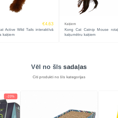
€4.63
Kaķiem
t Active Wild Tails interaktīvā
Kong Cat Catnip Mouse rotaļl
ta kaķiem
kaķumētru kaķiem
Vēl no šīs
sadaļas
Citi produkti no šīs kategorijas
-20%