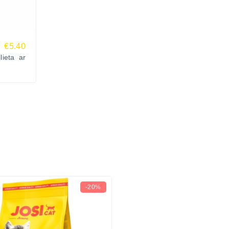
€5.40
ieta ar
-20%