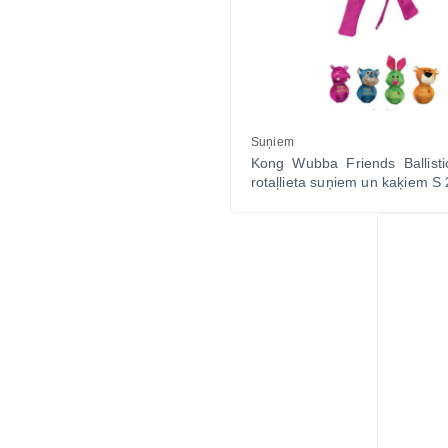
Vitamīni suņiem un kaķiem
Veterinārie palīglīdzekļi suņiem un
kaķiem
Zobu kopšanas līdzekļi suņiem un
kaķiem
Suņiem
Kong Wubba Friends Ballisti
Zivju eļļas suņiem un kaķiem
rotaļlieta suņiem un kaķiem S