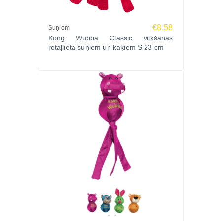
Izmērs: 2,54 x 13,97 x 1,27 cm
Ražotājs: KONG, ASV
€8.58
Suņiem
Kong Wubba Classic vilkšanas
rotaļlieta suņiem un kaķiem S 23 cm