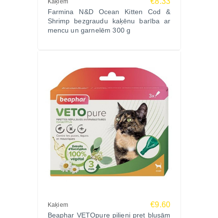
€8.33
Kaķiem
Farmina N&D Ocean Kitten Cod &
Shrimp bezgraudu kaķēnu barība ar
mencu un garnelēm 300 g
€9.60
Kaķiem
Beaphar VETOpure pilieni pret blusām