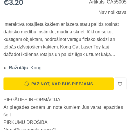
€3.20
Artikuls: CA55005
Nav noliktavā
Interaktīvā rotaļlieta kaķiem ar lāzera staru palīdz rosināt
dabisko medību instinktu, mudina skriet, lēkt un sekot
kustīgam objektam, nodrošinot vērtīgu fizisko slodzi arī
telpās dzīvojošiem kaķiem. Kong Cat Laser Toy ļauj
dažādot ikdienas rotaļas un palīdz ilgāk uzturēt kaķa
interesi par aktīvām nodarbēm. KONG Laser palīdz atvieglot
Ražotājs:
Kong
interaktīvas spēles un nodrošina nebeidzamu jautrību.
Norādiet...
PAZIŅOT, KAD BŪS PIEEJAMS
PIEGĀDES INFORMĀCIJA
Ar piegādes cenām un noteikumiem Jūs varat iepazīties
šeit
PIRKUMU DROŠĪBA
Nepatīk saņemta prece?