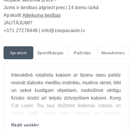
Jums ir tiesības atgriezt preci 14 dienu laikā
Apskatīt
Atteikuma tiesības
JAUTĀJUMI?
+371 27276446 |
info@zoopasaule.lv
Apraksts
Specifikācijas
Ražotājs
Atsauksmes
Interaktīvā rotaļlieta kaķiem ar lāzera staru palīdz
rosināt dabisko medību instinktu, mudina skriet, lēkt
un sekot kustīgam objektam, nodrošinot vērtīgu
fizisko slodzi arī telpās dzīvojošiem kaķiem. Kong
Cat Laser Toy ļauj dažādot ikdienas rotaļas un
palīdz ilgāk uzturēt kaķa interesi par aktīvām
nodarbēm.
Rādīt vairāk
❯
KONG Laser palīdz atvieglot interaktīvas spēles un