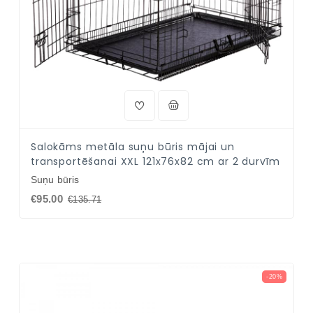
Salokāms metāla suņu būris mājai un
transportēšanai XXL 121x76x82 cm ar 2 durvīm
Suņu būris
€95.00
€135.71
-20%