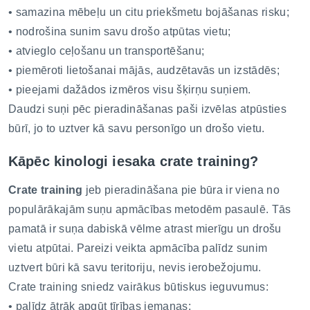
• samazina mēbeļu un citu priekšmetu bojāšanas risku;
• nodrošina sunim savu drošo atpūtas vietu;
• atvieglo ceļošanu un transportēšanu;
• piemēroti lietošanai mājās, audzētavās un izstādēs;
• pieejami dažādos izmēros visu šķirņu suņiem.
Daudzi suņi pēc pieradināšanas paši izvēlas atpūsties
būrī, jo to uztver kā savu personīgo un drošo vietu.
Kāpēc kinologi iesaka crate training?
Crate training
jeb pieradināšana pie būra ir viena no
populārākajām suņu apmācības metodēm pasaulē. Tās
pamatā ir suņa dabiskā vēlme atrast mierīgu un drošu
vietu atpūtai. Pareizi veikta apmācība palīdz sunim
uztvert būri kā savu teritoriju, nevis ierobežojumu.
Crate training sniedz vairākus būtiskus ieguvumus:
• palīdz ātrāk apgūt tīrības iemaņas;