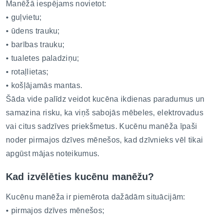
Manēžā iespējams novietot:
• guļvietu;
• ūdens trauku;
• barības trauku;
• tualetes paladziņu;
• rotaļlietas;
• košļājamās mantas.
Šāda vide palīdz veidot kucēna ikdienas paradumus un
samazina risku, ka viņš sabojās mēbeles, elektrovadus
vai citus sadzīves priekšmetus. Kucēnu manēža īpaši
noder pirmajos dzīves mēnešos, kad dzīvnieks vēl tikai
apgūst mājas noteikumus.
Kad izvēlēties kucēnu manēžu?
Kucēnu manēža ir piemērota dažādām situācijām:
• pirmajos dzīves mēnešos;