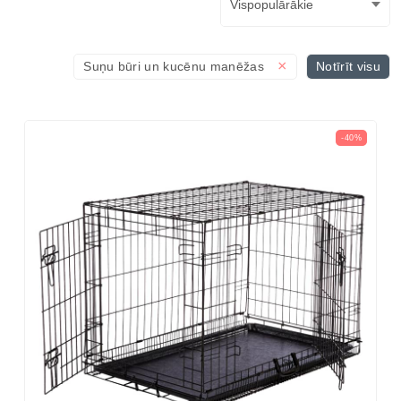
×
Suņu būri un kucēnu manēžas
Notīrīt visu
-40%