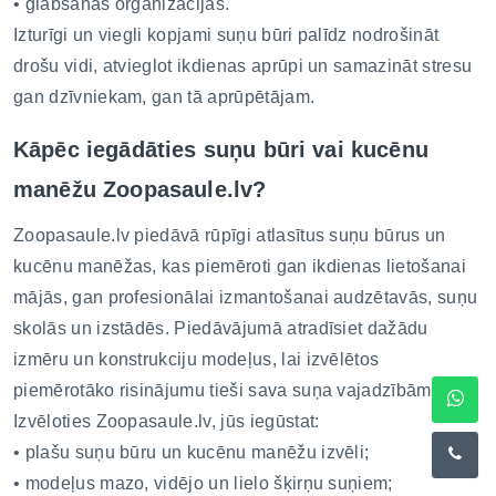
• glābšanas organizācijās.
Izturīgi un viegli kopjami suņu būri palīdz nodrošināt
drošu vidi, atvieglot ikdienas aprūpi un samazināt stresu
gan dzīvniekam, gan tā aprūpētājam.
Kāpēc iegādāties suņu būri vai kucēnu
manēžu Zoopasaule.lv?
Zoopasaule.lv piedāvā rūpīgi atlasītus suņu būrus un
kucēnu manēžas, kas piemēroti gan ikdienas lietošanai
mājās, gan profesionālai izmantošanai audzētavās, suņu
skolās un izstādēs. Piedāvājumā atradīsiet dažādu
izmēru un konstrukciju modeļus, lai izvēlētos
piemērotāko risinājumu tieši sava suņa vajadzībām.
Izvēloties Zoopasaule.lv, jūs iegūstat:
• plašu suņu būru un kucēnu manēžu izvēli;
• modeļus mazo, vidējo un lielo šķirņu suņiem;