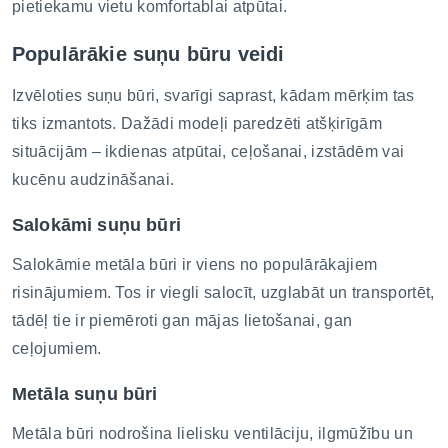
pietiekamu vietu komfortablai atpūtai.
Populārākie suņu būru veidi
Izvēloties suņu būri, svarīgi saprast, kādam mērķim tas
tiks izmantots. Dažādi modeļi paredzēti atšķirīgām
situācijām – ikdienas atpūtai, ceļošanai, izstādēm vai
kucēnu audzināšanai.
Salokāmi suņu būri
Salokāmie metāla būri ir viens no populārākajiem
risinājumiem. Tos ir viegli salocīt, uzglabāt un transportēt,
tādēļ tie ir piemēroti gan mājas lietošanai, gan
ceļojumiem.
Metāla suņu būri
Metāla būri nodrošina lielisku ventilāciju, ilgmūžību un