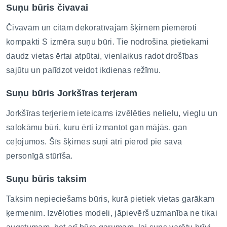
Suņu būris čivavai
Čivavām un citām dekoratīvajām šķirnēm piemēroti
kompakti S izmēra suņu būri. Tie nodrošina pietiekami
daudz vietas ērtai atpūtai, vienlaikus radot drošības
sajūtu un palīdzot veidot ikdienas režīmu.
Suņu būris Jorkšīras terjeram
Jorkšīras terjeriem ieteicams izvēlēties nelielu, vieglu un
salokāmu būri, kuru ērti izmantot gan mājās, gan
ceļojumos. Šīs šķirnes suņi ātri pierod pie sava
personīgā stūrīša.
Suņu būris taksim
Taksim nepieciešams būris, kurā pietiek vietas garākam
ķermenim. Izvēloties modeli, jāpievērš uzmanība ne tikai