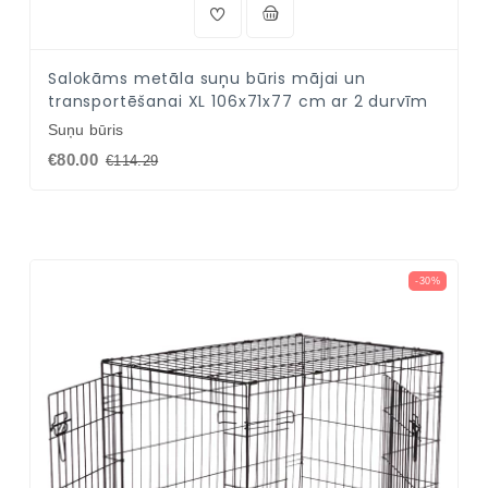
Salokāms metāla suņu būris mājai un
transportēšanai XL 106x71x77 cm ar 2 durvīm
Suņu būris
€80.00
€114.29
-30%