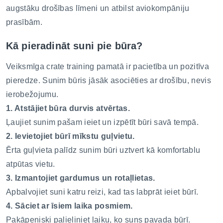
augstāku drošības līmeni un atbilst aviokompāniju
prasībām.
Kā pieradināt suni pie būra?
Veiksmīga crate training pamatā ir pacietība un pozitīva
pieredze. Sunim būris jāsāk asociēties ar drošību, nevis
ierobežojumu.
1. Atstājiet būra durvis atvērtas.
Ļaujiet sunim pašam ieiet un izpētīt būri savā tempā.
2. Ievietojiet būrī mīkstu guļvietu.
Ērta guļvieta palīdz sunim būri uztvert kā komfortablu
atpūtas vietu.
3. Izmantojiet gardumus un rotaļlietas.
Apbalvojiet suni katru reizi, kad tas labprāt ieiet būrī.
4. Sāciet ar īsiem laika posmiem.
Pakāpeniski palieliniet laiku, ko suns pavada būrī.