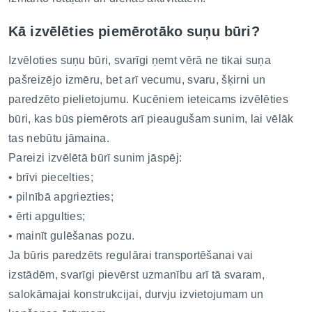
Kā izvēlēties piemērotāko suņu būri?
Izvēloties suņu būri, svarīgi ņemt vērā ne tikai suņa
pašreizējo izmēru, bet arī vecumu, svaru, šķirni un
paredzēto pielietojumu. Kucēniem ieteicams izvēlēties
būri, kas būs piemērots arī pieaugušam sunim, lai vēlāk
tas nebūtu jāmaina.
Pareizi izvēlētā būrī sunim jāspēj:
• brīvi piecelties;
• pilnībā apgriezties;
• ērti apgulties;
• mainīt gulēšanas pozu.
Ja būris paredzēts regulārai transportēšanai vai
izstādēm, svarīgi pievērst uzmanību arī tā svaram,
salokāmajai konstrukcijai, durvju izvietojumam un