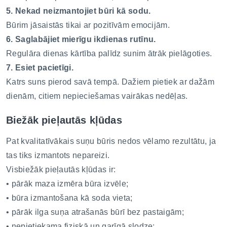
5. Nekad neizmantojiet būri kā sodu.
Būrim jāsaistās tikai ar pozitīvām emocijām.
6. Saglabājiet mierīgu ikdienas rutīnu.
Regulāra dienas kārtība palīdz sunim ātrāk pielāgoties.
7. Esiet pacietīgi.
Katrs suns pierod savā tempā. Dažiem pietiek ar dažām
dienām, citiem nepieciešamas vairākas nedēļas.
Biežāk pieļautās kļūdas
Pat kvalitatīvākais suņu būris nedos vēlamo rezultātu, ja
tas tiks izmantots nepareizi.
Visbiežāk pieļautās kļūdas ir:
• pārāk maza izmēra būra izvēle;
• būra izmantošana kā soda vieta;
• pārāk ilga suņa atrašanās būrī bez pastaigām;
• nepietiekama fiziskā un garīgā slodze;