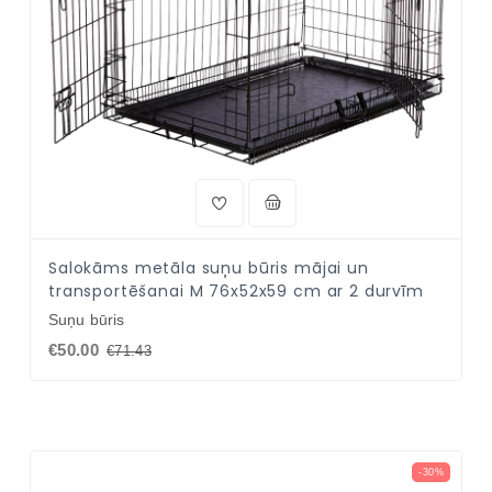
Salokāms metāla suņu būris mājai un
transportēšanai M 76x52x59 cm ar 2 durvīm
Suņu būris
€50.00
€71.43
-30%