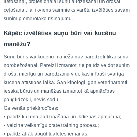
lietošanai, profesionālai suņu audzēšanai un drošai
ceļošanai, lai ikviens saimnieks varētu izvēlēties savam
sunim piemērotāko risinājumu.
Kāpēc izvēlēties suņu būri vai kucēnu
manēžu?
Suņu būris vai kucēnu manēža nav paredzēti tikai suņa
norobežošanai. Pareizi izmantoti tie palīdz veidot sunim
drošu, mierīgu un paredzamu vidi, kas ir īpaši svarīga
kucēna attīstības laikā. Gan kinologi, gan veterinārārsti
iesaka būrus un manēžas izmantot kā apmācības
palīglīdzekli, nevis sodu.
Galvenās priekšrocības:
• palīdz kucēna audzināšanā un ikdienas apmācībā;
• veicina veiksmīgu crate training procesu;
• palīdz ātrāk apgūt tualetes iemaņas;