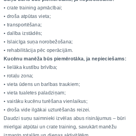
• crate training apmācībai;
• droša atpūtas vieta;
• transportēšana;
• dalība izstādēs;
• īslaicīga suņa norobežošana;
• rehabilitācija pēc operācijām.
Kucēnu manēža būs piemērotāka, ja nepieciešams:
• lielāka kustību brīvība;
• rotaļu zona;
• vieta ūdens un barības traukiem;
• vieta tualetes paladziņam;
• vairāku kucēnu turēšana vienlaikus;
• droša vide ilgākai uzturēšanās reizei.
Daudzi suņu saimnieki izvēlas abus risinājumus – būri
mierīgai atpūtai un crate training, savukārt manēžu
izmanto rotaļām un dienas aktivitātēm.