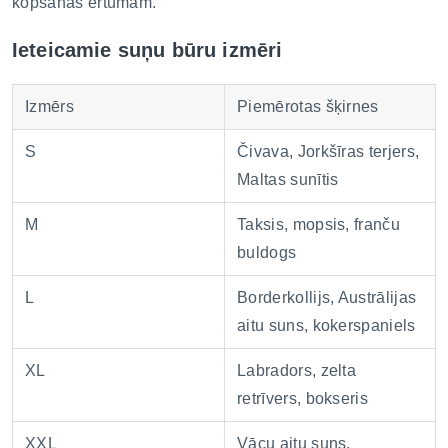
kopšanas ērtumam.
Ieteicamie suņu būru izmēri
Izmērs
Piemērotas šķirnes
S
Čivava, Jorkšīras terjers,
Maltas sunītis
M
Taksis, mopsis, franču
buldogs
L
Borderkollijs, Austrālijas
aitu suns, kokerspaniels
XL
Labradors, zelta
retrīvers, bokseris
XXL
Vācu aitu suns,