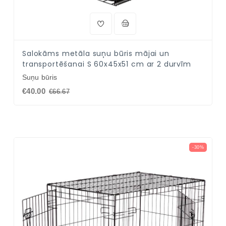
Salokāms metāla suņu būris mājai un
transportēšanai S 60x45x51 cm ar 2 durvīm
Suņu būris
€40.00
€66.67
-30%