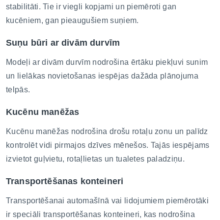
stabilitāti. Tie ir viegli kopjami un piemēroti gan
kucēniem, gan pieaugušiem suņiem.
Suņu būri ar divām durvīm
Modeļi ar divām durvīm nodrošina ērtāku piekļuvi sunim
un lielākas novietošanas iespējas dažāda plānojuma
telpās.
Kucēnu manēžas
Kucēnu manēžas nodrošina drošu rotaļu zonu un palīdz
kontrolēt vidi pirmajos dzīves mēnešos. Tajās iespējams
izvietot guļvietu, rotaļlietas un tualetes paladziņu.
Transportēšanas konteineri
Transportēšanai automašīnā vai lidojumiem piemērotāki
ir speciāli transportēšanas konteineri, kas nodrošina