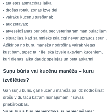
• tualetes apmācības laikā;
• drošas rotaļu zonas izveidei;
• vairāku kucēnu turēšanai;
• audzētavās;
• atveseļošanās periodā pēc veterinārām manipulācijām;
• situācijās, kad saimnieks īslaicīgi nevar uzraudzīt suni.
Atšķirībā no būra, manēža nodrošina vairāk vietas
kustībām, tāpēc tā ir lieliska izvēle aktīviem kucēniem,
kuri dienas laikā daudz spēlējas un pēta apkārtni.
Suņu būris vai kucēnu manēža – kuru
izvēlēties?
Gan suņu būris, gan kucēnu manēža palīdz nodrošināt
drošu vidi, taču katram risinājumam ir savas
priekšrocības.
Suņu būris būs piemērotāks, ja nepieciešams: