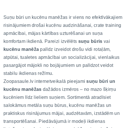
Suņu būri un kucēnu manēžas ir viens no efektīvākajiem
risinājumiem drošai kucēnu audzināšanai, crate training
apmācībai, mājas kārtības uzturēšanai un suņa
komfortam ikdienā. Pareizi izvēlēts
suņu būris
vai
kucēnu manēža
palīdz izveidot drošu vidi rotaļām,
atpūtai, tualetes apmācībai un socializācijai, vienlaikus
pasargājot mājokli no bojājumiem un palīdzot veidot
stabilu ikdienas režīmu.
Zoopasaule.lv internetveikalā pieejami
suņu būri un
kucēnu manēžas
dažādos izmēros – no mazo šķirņu
kucēniem līdz lieliem suņiem. Sortimentā atradīsiet
salokāmus metāla suņu būrus, kucēnu manēžas un
praktiskus risinājumus mājai, audzētavām, izstādēm un
transportēšanai. Piedāvājumā ir modeļi ikdienas