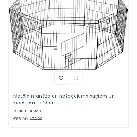
NAV PIEEJAMS
Metāla manēža un nožogojums suņiem un
kucēniem h76 cm
Suņu manēža
€65.00
€75.00