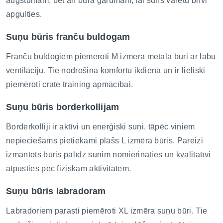
augstumam, bet arī būra garumam, lai suns varētu brīvi
apgulties.
Suņu būris franču buldogam
Franču buldogiem piemēroti M izmēra metāla būri ar labu
ventilāciju. Tie nodrošina komfortu ikdienā un ir lieliski
piemēroti crate training apmācībai.
Suņu būris borderkollijam
Borderkolliji ir aktīvi un enerģiski suņi, tāpēc viņiem
nepieciešams pietiekami plašs L izmēra būris. Pareizi
izmantots būris palīdz sunim nomierināties un kvalitatīvi
atpūsties pēc fiziskām aktivitātēm.
Suņu būris labradoram
Labradoriem parasti piemēroti XL izmēra suņu būri. Tie