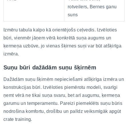
rotveilers, Bernes ganu
suns
Izmēru tabula kalpo kā orientējošs ceļvedis. Izvēloties
būri, vienmēr jāņem vērā konkrētā suņa augums un
ķermeņa uzbūve, jo vienas šķirnes suņi var būt atšķirīga
izmēra.
Suņu būri dažādām suņu šķirnēm
Dažādām suņu šķirnēm nepieciešami atšķirīga izmēra un
konstrukcijas būri. Izvēloties piemērotu modeli, svarīgi
ņemt vērā ne tikai suņa svaru, bet arī augumu, ķermeņa
garumu un temperamentu. Pareizi piemeklēts suņu būris
nodrošina komfortu, drošību un palīdz veiksmīgāk apgūt
crate training.