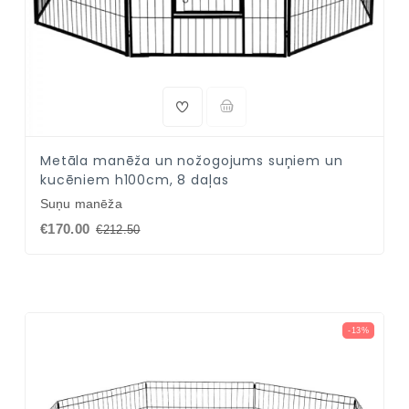
NAV PIEEJAMS
Metāla manēža un nožogojums suņiem un
kucēniem h100cm, 8 daļas
Suņu manēža
€170.00
€212.50
-13%