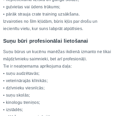
• guļvietas vai ūdens trūkums;
• pārāk strauja crate training uzsākšana.
Izvairoties no šīm kļūdām, būris kļūs par drošu un
iecienītu vietu, kur suns labprāt atpūtīsies.
Suņu būri profesionālai lietošanai
Suņu būrus un kucēnu manēžas ikdienā izmanto ne tikai
mājdzīvnieku saimnieki, bet arī profesionāļi.
Tie ir neatņemama aprīkojuma daļa:
• suņu audzētavās;
• veterinārajās klīnikās;
• dzīvnieku viesnīcās;
• suņu skolās;
• kinologu treniņos;
• izstādēs;