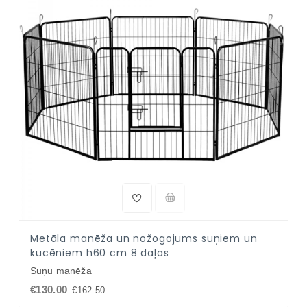
NAV PIEEJAMS
Metāla manēža un nožogojums suņiem un
kucēniem h60 cm 8 daļas
Suņu manēža
€130.00
€162.50