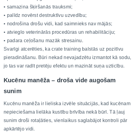
• samazina šķiršanās trauksmi;
• palīdz novērst destruktīvu uzvedību;
• nodrošina drošu vidi, kad saimnieks nav mājās;
• atvieglo veterinārās procedūras un rehabilitāciju;
• padara ceļošanu mazāk stresainu.
Svarīgi atcerēties, ka crate training balstās uz pozitīvu
pieradināšanu. Būri nekad nevajadzētu izmantot kā sodu,
jo tas var radīt pretēju efektu un mazināt suņa uzticību.
Kucēnu manēža – droša vide augošam
sunim
Kucēnu manēža ir lieliska izvēle situācijās, kad kucēnam
nepieciešama lielāka kustību brīvība nekā būrī. Tā ļauj
sunim droši rotaļāties, vienlaikus saglabājot kontroli pār
apkārtējo vidi.