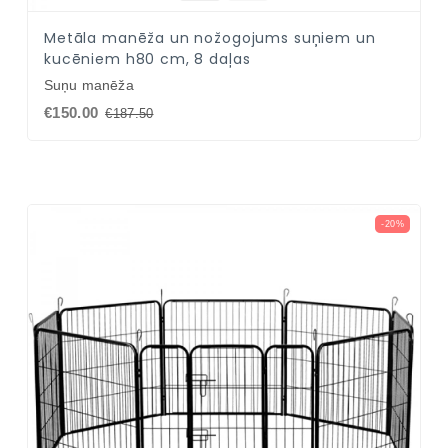
NAV PIEEJAMS
Metāla manēža un nožogojums suņiem un
kucēniem h80 cm, 8 daļas
Suņu manēža
€150.00
€187.50
-20%