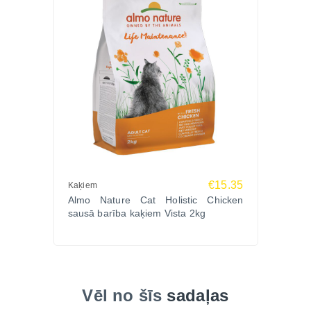
spīdīgs kažoks.
Pasūti Zoopasaule.lv ar ātru piegādi visā Latvijā.
€15.35
Kaķiem
Almo Nature Cat Holistic Chicken
sausā barība kaķiem Vista 2kg
Vēl no šīs
sadaļas