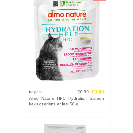
pirms lielā iepakojuma.”
Biežāk uzdotie jautājumi (FAQ)
Vai šī barība der grūsnām kaķenēm?
Jā, tā ir piemērota gan kaķēniem, gan grūsnām un
barojošām kaķenēm.
Vai barība satur konservantus vai krāsvielas?
Nē, Almo Nature Holistic Kitten Chicken ir pilnīgi
dabiska – bez ĢMO un mākslīgām piedevām.
Vai šo barību var kombinēt ar konserviem?
Jā, tā lieliski sader ar Almo Nature HFC Kitten
konserviem pilnvērtīgam uzturam.
Izvēlies Almo Nature Kitten Holistic Chicken 2kg
€0.80
€0.99
Kaķiem
Zoopasaule.lv
Almo Nature HFC Hydration Salmon
kaķu dzēriens ar lasi 50 g
Izvēlies Almo Nature Kitten Holistic Chicken 2kg –
dabīgu, sabalansētu un viegli sagremojamu barību
kaķēniem.
Tavam kaķēnam – veselīga augšana, enerģija un