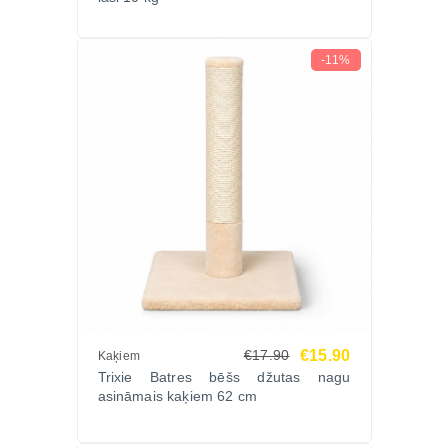
-11%
€15.90
€17.90
Kaķiem
Trixie Batres bēšs džutas nagu
asināmais kaķiem 62 cm