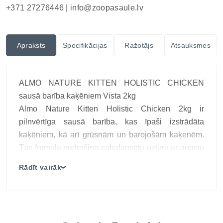
+371 27276446 |
info@zoopasaule.lv
Apraksts
Specifikācijas
Ražotājs
Atsauksmes
ALMO NATURE KITTEN HOLISTIC CHICKEN
sausā barība kaķēniem Vista 2kg
Almo Nature Kitten Holistic Chicken 2kg ir
pilnvērtīga sausā barība, kas īpaši izstrādāta
kaķēniem, kā arī grūsnām un barojošām kaķenēm.
Tās formula nodrošina sabalansētu uzturu ar augstu
bioloģisko vērtību un vieglu sagremošanu.
Rādīt vairāk
❯
Barības galvenā sastāvdaļa ir svaiga vistas gaļa
(26%), kas kopā ar žāvētu vistas proteīnu, rīsiem un
laša eļļu veido pilnvērtīgu un garšīgu uzturu. Šī
recepte ir bagāta ar vitamīniem, minerālvielām un