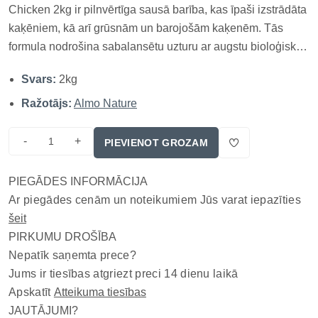
Chicken 2kg ir pilnvērtīga sausā barība, kas īpaši izstrādāta
kaķēniem, kā arī grūsnām un barojošām kaķenēm. Tās
formula nodrošina sabalansētu uzturu ar augstu bioloģisko
vērtību un vieglu sagremošanu. Barības galvenā sastāvdaļa
Svars:
2kg
ir svaiga vistas gaļa (26%), kas kopā ar žāvētu vistas
proteīnu, rīsiem un...
Ražotājs:
Almo Nature
-
+
PIEVIENOT GROZAM
PIEGĀDES INFORMĀCIJA
Ar piegādes cenām un noteikumiem Jūs varat iepazīties
šeit
PIRKUMU DROŠĪBA
Nepatīk saņemta prece?
Jums ir tiesības atgriezt preci 14 dienu laikā
Apskatīt
Atteikuma tiesības
JAUTĀJUMI?