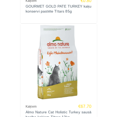
€0.80
Kaķiem
GOURMET GOLD PATE TURKEY kaķu
konservi pastēte Tītars 85g
€67.70
Kaķiem
Almo Nature Cat Holistic Turkey sausā