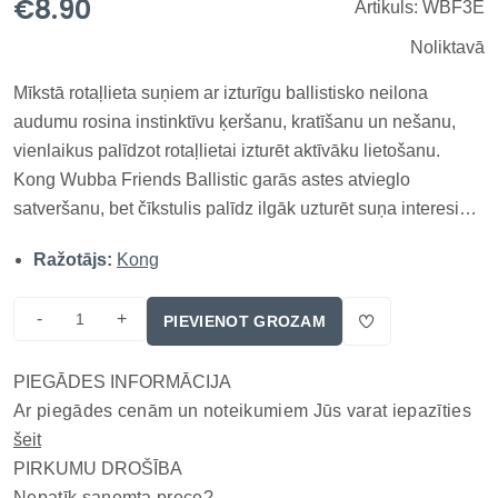
€8.90
Artikuls: WBF3E
Noliktavā
Mīkstā rotaļlieta suņiem ar izturīgu ballistisko neilona
audumu rosina instinktīvu ķeršanu, kratīšanu un nešanu,
vienlaikus palīdzot rotaļlietai izturēt aktīvāku lietošanu.
Kong Wubba Friends Ballistic garās astes atvieglo
satveršanu, bet čīkstulis palīdz ilgāk uzturēt suņa interesi
par rotaļām. Kong Wubba Friends Ballistic garās astes
Ražotājs:
Kong
atvieglo satveršanu, bet čīkstulis palīdz ilgāk uzturēt suņa
i...
-
+
PIEVIENOT GROZAM
PIEGĀDES INFORMĀCIJA
Ar piegādes cenām un noteikumiem Jūs varat iepazīties
šeit
PIRKUMU DROŠĪBA
Nepatīk saņemta prece?