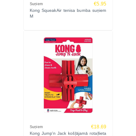
€5.95
Suņiem
Kong SqueakAir tenisa bumba suņiem
M
€18.69
Suņiem
Kong Jump'n Jack košļājamā rotaļlieta