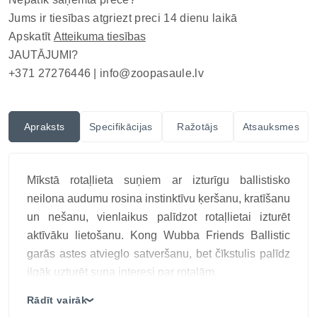
Jums ir tiesības atgriezt preci 14 dienu laikā
Apskatīt
Atteikuma tiesības
JAUTĀJUMI?
+371 27276446 |
info@zoopasaule.lv
Apraksts
Specifikācijas
Ražotājs
Atsauksmes
Mīkstā rotaļlieta suņiem ar izturīgu ballistisko
neilona audumu rosina instinktīvu ķeršanu, kratīšanu
un nešanu, vienlaikus palīdzot rotaļlietai izturēt
aktīvāku lietošanu. Kong Wubba Friends Ballistic
garās astes atvieglo satveršanu, bet čīkstulis palīdz
ilgāk uzturēt suņa interesi par rotaļām.
Kong Wubba Friends Ballistic garās astes atvieglo
Rādīt vairāk
❯
satveršanu, bet čīkstulis palīdz ilgāk uzturēt suņa