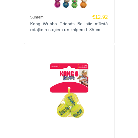
Materiāli : 45% neilons, 45% vinils, 10% poliesters
Izmērs: 5.72 x 24.13 x 8.26 cm
€12.92
Suņiem
Ražotājs: KONG, ASV
Kong Wubba Friends Ballistic mīkstā
rotaļlieta suņiem un kaķiem L 35 cm