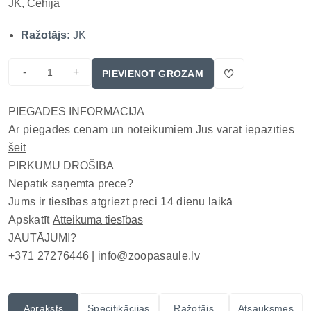
JK, Čehija
Ražotājs:
JK
-
+
PIEVIENOT GROZAM
PIEGĀDES INFORMĀCIJA
Ar piegādes cenām un noteikumiem Jūs varat iepazīties
šeit
PIRKUMU DROŠĪBA
Nepatīk saņemta prece?
Jums ir tiesības atgriezt preci 14 dienu laikā
Apskatīt
Atteikuma tiesības
JAUTĀJUMI?
+371 27276446 |
info@zoopasaule.lv
Apraksts
Specifikācijas
Ražotājs
Atsauksmes