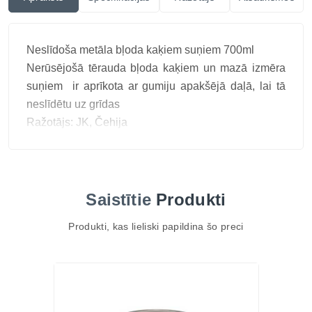
Neslīdoša metāla bļoda kaķiem suņiem 700ml
Nerūsējošā tērauda bļoda kaķiem un mazā izmēra
suņiem ir aprīkota ar gumiju apakšējā daļā, lai tā
neslīdētu uz grīdas
Ražotājs: JK, Čehija
Saistītie
Produkti
Produkti, kas lieliski papildina šo preci