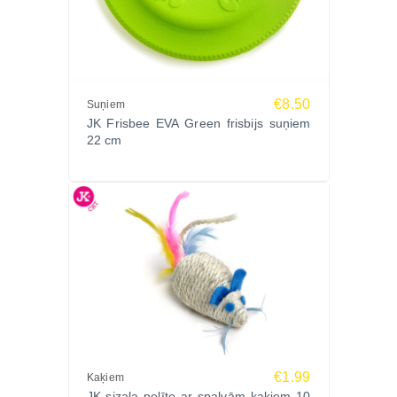
€8.50
Suņiem
JK Frisbee EVA Green frisbijs suņiem
22 cm
€1.99
Kaķiem
JK sizala pelīte ar spalvām kaķiem 10