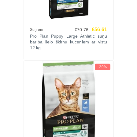
€56.61
€70.76
Suņiem
Pro Plan Puppy Large Athletic suņu
barība lielo šķirņu kucēniem ar vistu
12 kg
-20%