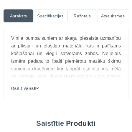
Apraksts
Specifikācijas
Ražotājs
Atsauksmes
Vinila bumba suņiem ar skaņu piesaista uzmanību
ar pīkstuli un elastīgo materiālu, kas ir patīkams
košļāšanai un viegli satverams zobos. Nelielais
izmērs padara to īpaši piemērotu mazāku šķirņu
suņiem un kucēniem, kuri labprāt rotaļlietu nes, mētā
un izmanto īsām, dinamiskām rotaļām visas dienas
garumā.
Rādīt vairāk
❯
Bumbiņa nelielā izmēra suņiem no vinila materiāla,
peldoša rotaļlieta, ar skaņu
Ražotājs: JK, Čehija
Saistītie
Produkti