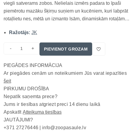
viegli satverams zobos. Nelielais izmērs padara to īpaši
piemērotu mazāku šķirņu suņiem un kucēniem, kuri labprāt
rotaļlietu nes, mētā un izmanto īsām, dinamiskām rotaļām
visas dienas garumā. Bumbiņa nelielā izmēra suņiem no
Ražotājs:
JK
vinila materiāla, peldoša rotaļlieta, ar skaņu Ražotājs: JK,
Č...
-
+
PIEVIENOT GROZAM
PIEGĀDES INFORMĀCIJA
Ar piegādes cenām un noteikumiem Jūs varat iepazīties
šeit
PIRKUMU DROŠĪBA
Nepatīk saņemta prece?
Jums ir tiesības atgriezt preci 14 dienu laikā
Apskatīt
Atteikuma tiesības
JAUTĀJUMI?
+371 27276446 |
info@zoopasaule.lv