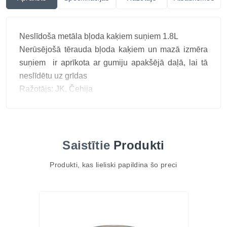
Neslīdoša metāla bļoda kaķiem suņiem 1.8L
Nerūsējošā tērauda bļoda kaķiem un mazā izmēra
suņiem ir aprīkota ar gumiju apakšējā daļā, lai tā
neslīdētu uz grīdas
Ražotājs: JK, Čehija
Saistītie
Produkti
Produkti, kas lieliski papildina šo preci