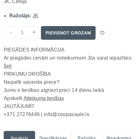
JK, Čehija
Ražotājs:
JK
-
+
PIEVIENOT GROZAM
PIEGĀDES INFORMĀCIJA
Ar piegādes cenām un noteikumiem Jūs varat iepazīties
šeit
PIRKUMU DROŠĪBA
Nepatīk saņemta prece?
Jums ir tiesības atgriezt preci 14 dienu laikā
Apskatīt
Atteikuma tiesības
JAUTĀJUMI?
+371 27276446 |
info@zoopasaule.lv
Apraksts
Specifikācijas
Ražotājs
Atsauksmes