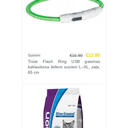
€12.90
€15.90
Suņiem
Trixie Flash Ring USB gaismas
kaklasiksna lieliem suņiem L–XL, zaļa,
65 cm