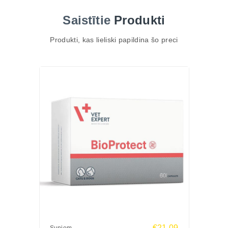
jutīgu gremošanu.
Saistītie
Produkti
Produkts ir īpaši piemērots lietošanai pēc antibiotiku
kursa, kā arī akūtu vai hronisku gremošanas
Produkti, kas lieliski papildina šo preci
traucējumu gadījumos.
TOP 3 ieguvumi
Zarnu mikrofloras līdzsvarošana – probiotikas palīdz
atjaunot labvēlīgo baktēriju daudzumu.
Labāka gremošana un uzsūkšanās – prebiotikas
veicina veselīgu zarnu vidi.
Ērta un ātra lietošana – pasta ir viegli ievadāma tieši
mutē vai ar barību.
Galvenās īpašības
Satur probiotikas un prebiotikas zarnu veselībai
Palīdz mazināt caureju un aizcietējumus
Atbalsta gremošanas traktu pēc antibiotiku terapijas
Veicina organisma dabisko aizsargspēju
Piemērota suņiem un kaķiem
€21.09