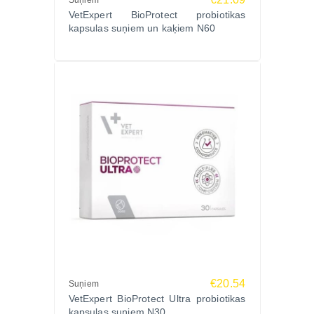
Suņiem
Pasta forma precīzai dozēšanai
VetExpert BioProtect probiotikas
Sastāvs
kapsulas suņiem un kaķiem N60
Enterococcus faecium, mannāna oligosaharīdi
(MOS), fruktooligosaharīdi (FOS).
Analītiskās sastāvdaļas
Kopproteīni 0%, koptauki 0%, koppelni 0%,
kopšķiedrvielas 0%.
Lietošanas norādījumi
Dot tieši mutē vai sajaukt ar barību.
Ieteicamā deva:
Dzīvniekiem līdz 10 kg – 1 ml dienā
Dzīvniekiem virs 10 kg – 2–3 ml dienā
Ieteicamais lietošanas kurss: 7–10 dienas.
Uzglabāšanas nosacījumi
Uzglabāt sausā vietā, 15–25 °C temperatūrā. Sargāt
no mitruma un tiešiem saules stariem. Uzglabāt
€20.54
Suņiem
bērniem un dzīvniekiem nepieejamā vietā.
VetExpert BioProtect Ultra probiotikas
kapsulas suņiem N30
Ražotājs