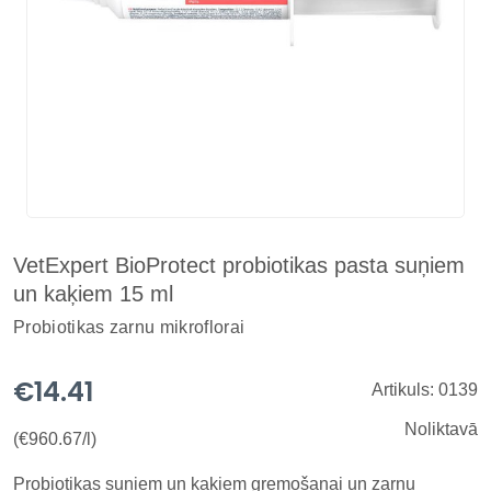
VetExpert BioProtect probiotikas pasta suņiem
un kaķiem 15 ml
Probiotikas zarnu mikroflorai
€14.41
Artikuls: 0139
Noliktavā
(€960.67/l)
Probiotikas suņiem un kaķiem gremošanai un zarnu