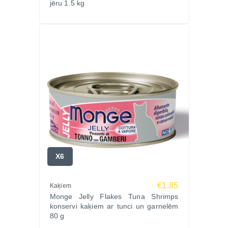
jēru 1.5 kg
X6
€1.85
Kaķiem
Monge Jelly Flakes Tuna Shrimps
konservi kaķiem ar tunci un garnelēm
80 g