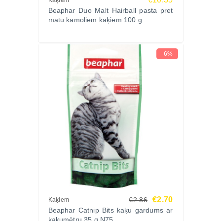
Kaķiem
apmatojumu.
Beaphar Duo Malt Hairball pasta pret
Piemērota pieaugušiem kaķiem un kaķēniem no 3
matu kamoliem kaķiem 100 g
mēnešu vecuma.
TOP ieguvumi
Efektīvi palīdz izvadīt spalvu kamolus
-6%
Atbalsta gremošanas sistēmas darbību
Veicina veselīgu ādu un spīdīgu apmatojumu
Galvenās īpašības
Spalvu kamolu izvadīšana – iesala ekstrakts veicina
norītā apmatojuma dabīgu izvadīšanu caur
gremošanas traktu.
Profilaktiska iedarbība – palīdz novērst vemšanu un
aizcietējumus, ko izraisa spalvu uzkrāšanās.
Gremošanas atbalsts – mannanoligosaharīdi (MOS)
veicina labvēlīgo zarnu mikrofloru.
Omega-3 un Omega-6 – uztur ādu veselīgu un
€2.70
€2.86
Kaķiem
apmatojumu spīdīgu.
Beaphar Catnip Bits kaķu gardums ar
kaķumētru 35 g N75
Garšīga konsistence – kaķi labprāt uzņem tieši no