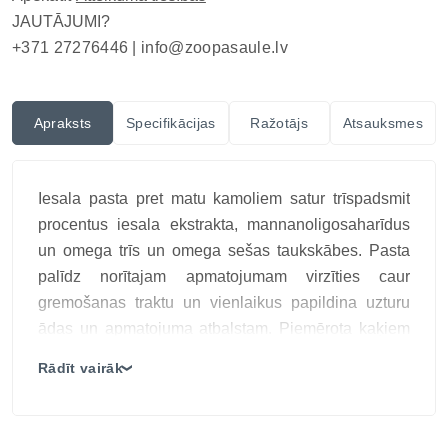
JAUTĀJUMI?
+371 27276446 |
info@zoopasaule.lv
Apraksts
Specifikācijas
Ražotājs
Atsauksmes
Iesala pasta pret matu kamoliem satur trīspadsmit
procentus iesala ekstrakta, mannanoligosaharīdus
un omega trīs un omega sešas taukskābes. Pasta
palīdz norītajam apmatojumam virzīties caur
gremošanas traktu un vienlaikus papildina uzturu
ādas un apmatojuma atbalstam. Piemērota kaķiem
no trīs mēnešu vecuma; devu palielina spalvas
Rādīt vairāk
❯
maiņas periodā saskaņā ar marķējumu. Produktu
ievieš pakāpeniski un ieskaita kopējā dienas devā;
jutīgas gremošanas, hroniskas slimības vai