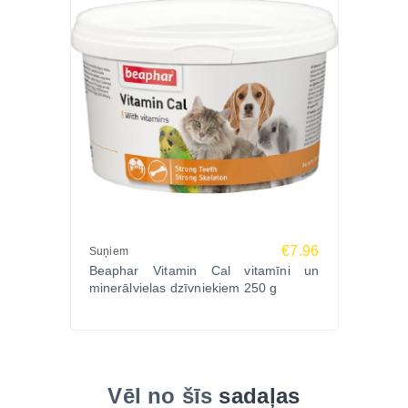
Vai var lietot ilgstoši?
Jā, piemērota regulārai profilaktiskai lietošanai.
Vai palīdz arī aizcietējuma gadījumā?
Jā, pasta veicina gremošanas trakta darbību un
apmatojuma izvadīšanu.
Ikdienas profilaksei izvēlieties
līdzekļus pret matu
kamoliem kaķiem
, kas uzlabo gremošanu un
labsajūtu.
Pasūtiet BEAPHAR MALT PASTA 100g
Zoopasaule.lv internetveikalā un palīdziet savam
kaķim saglabāt veselīgu gremošanu un komfortu
€7.96
Suņiem
Beaphar Vitamin Cal vitamīni un
ikdienā. Ātra piegāde visā Latvijā un veterinārārsta
minerālvielas dzīvniekiem 250 g
konsultācija pēc nepieciešamības.
Vēl no šīs
sadaļas