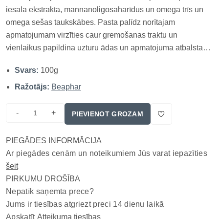
iesala ekstrakta, mannanoligosaharīdus un omega trīs un
omega sešas taukskābes. Pasta palīdz norītajam
apmatojumam virzīties caur gremošanas traktu un
vienlaikus papildina uzturu ādas un apmatojuma atbalstam.
Piemērota kaķiem no trīs mēnešu vecuma; devu palielina
Svars:
100g
spalvas maiņas periodā saskaņā ar marķējumu. Produktu
ievieš pakāpeniski un...
Ražotājs:
Beaphar
-
+
PIEVIENOT GROZAM
PIEGĀDES INFORMĀCIJA
Ar piegādes cenām un noteikumiem Jūs varat iepazīties
šeit
PIRKUMU DROŠĪBA
Nepatīk saņemta prece?
Jums ir tiesības atgriezt preci 14 dienu laikā
Apskatīt
Atteikuma tiesības