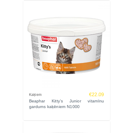
barību. Vienmēr nodrošiniet piekļuvi svaigam
dzeramajam ūdenim.
Ražotājs
Beaphar, Nīderlande – starptautiski atzīts
mājdzīvnieku aprūpes produktu ražotājs ar vairāk
nekā 75 gadu pieredzi un augstiem kvalitātes
standartiem.
Ko saka saimnieki?
“Ļoti palīdz spalvas maiņas laikā – kaķim vairs nav
vemšanas.”
“Garšīga pasta, ko mans kaķis ēd bez
pierunāšanas.”
€22.09
Kaķiem
“Redzami uzlabojās gremošana un apmatojuma
Beaphar Kitty’s Junior vitamīnu
kvalitāte.”
gardums kaķēniem N1000
Biežāk uzdotie jautājumi (FAQ)
Vai piemērota kaķēniem?
Jā, no 3 mēnešu vecuma.