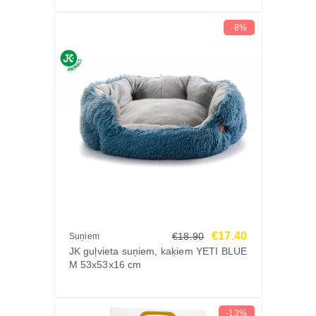
-8%
€17.40
€18.90
Suņiem
JK guļvieta suņiem, kaķiem YETI BLUE
M 53x53x16 cm
-13%