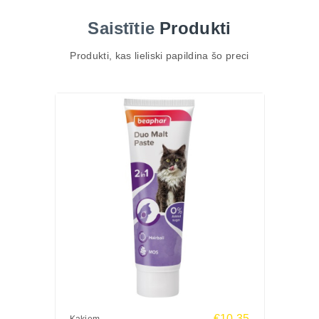
ārstnieciskas diētas gadījumā piemērotību saskaņo
Saistītie
Produkti
ar veterinārārstu.
Pasta ir praktiska intensīvas spalvas maiņas laikā
Produkti, kas lieliski papildina šo preci
un garspalvainiem kaķiem, jo to var dot tieši vai
pievienot barībai atbilstoši marķējuma devai.
Vislabāko rezultātu dod regulāra ķemmēšana,
pietiekama šķidruma uzņemšana un konkrētajam
kaķim piemērots lietošanas režīms. Atkārtota
vemšana, atteikšanās no barības, sasprindzināta
vēdera izeja, apātija vai sāpes var liecināt par
nosprostojumu un prasa veterinārārsta apskati.
BEAPHAR MALT PASTA ar iesalu ir efektīva
papildbarība, kas palīdz dabīgi izvadīt norīto
apmatojumu un novērš jaunu kamolu veidošanos.
Garšīgā formula ar iesala ekstraktu un Omega-3 un
Omega-6 taukskābēm vienlaikus atbalsta
gremošanas sistēmu, ādas veselību un spīdīgu
€10.35