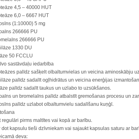
oteāze 4,5 – 40000 HUT
oteāze 6,0 – 6667 HUT
psīns (1:10000) 5 mg
paīns 266666 PU
omelaīns 266666 PU
ilāze 1330 DU
pāze 50 FCCLU
īvo sastāvdaļu iedarbība
teāzes palīdz sašķelt olbaltumvielas un veicina aminoskābju 
lāze palīdz sadalīt ogļhidrātus un veicina enerģijas izmantošan
āze palīdz sadalīt taukus un uzlabo to uzsūkšanos.
aīns un bromelaīns palīdz atbalstīt gremošanas procesu un zar
sīns palīdz uzlabot olbaltumvielu sadalīšanu kuņģī.
etošana
 regulāri pirms maltītes vai kopā ar barību.
 dot kapsulu tieši dzīvniekam vai sajaukt kapsulas saturu ar bar
eicamā deva: