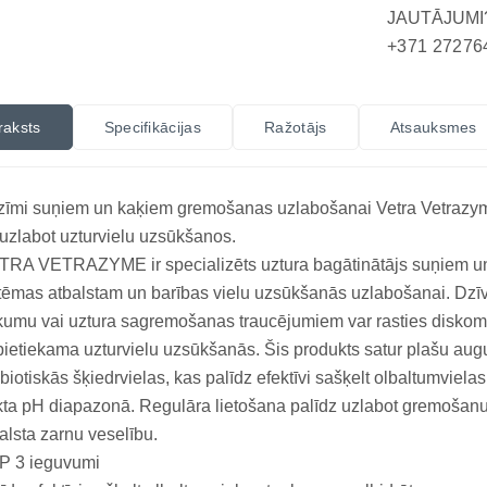
JAUTĀJUMI
+371 27276
raksts
Specifikācijas
Ražotājs
Atsauksmes
īmi suņiem un kaķiem gremošanas uzlabošanai Vetra Vetrazyme
uzlabot uzturvielu uzsūkšanos.
TRA VETRAZYME ir specializēts uztura bagātinātājs suņiem u
tēmas atbalstam un barības vielu uzsūkšanās uzlabošanai. Dzī
kumu vai uztura sagremošanas traucējumiem var rasties diskom
ietiekama uzturvielu uzsūkšanās. Šis produkts satur plašu au
biotiskās šķiedrvielas, kas palīdz efektīvi sašķelt olbaltumviel
kta pH diapazonā. Regulāra lietošana palīdz uzlabot gremošanu
alsta zarnu veselību.
P 3 ieguvumi