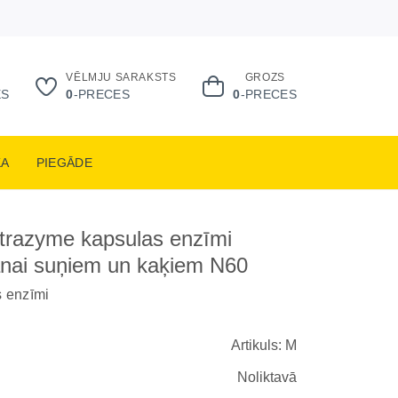
VĒLMJU SARAKSTS
GROZS
ES
0
-PRECES
0
-PRECES
KA
PIEGĀDE
trazyme kapsulas enzīmi
nai suņiem un kaķiem N60
 enzīmi
Artikuls: M
Noliktavā