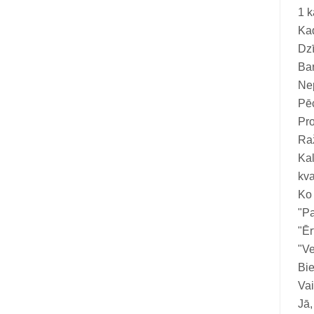
1 k
Kad
Dzī
Ba
Nep
Pēc
Pro
Ra
Kal
kva
Ko
"Pa
"Ēr
"Ve
Bie
Vai
Jā,