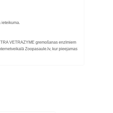
a ieteikuma.
ar VETRA VETRAZYME gremošanas enzīmiem
internetveikalā Zoopasaule.lv, kur pieejamas