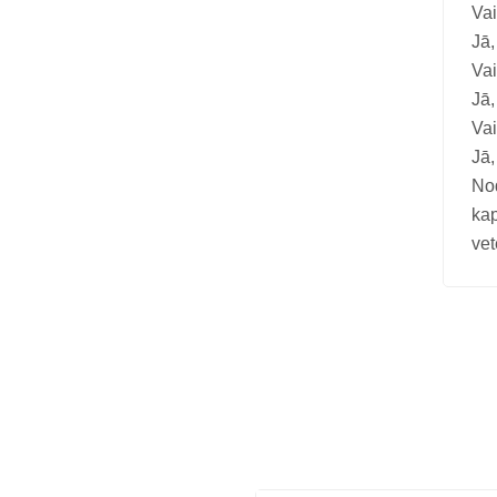
Vai
Jā,
Vai
Jā,
Vai
Jā,
No
kap
vet