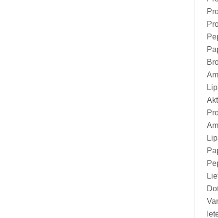
Vitamīni suņiem un kaķiem
Pr
Veterinārie palīglīdzekļi suņiem un
Pr
kaķiem
Pe
Pa
Zobu kopšanas līdzekļi suņiem un
Br
kaķiem
Am
Zivju eļļas suņiem un kaķiem
Li
Akt
Pro
Ami
Lip
Pap
Pep
Li
Dot
Var
Iet