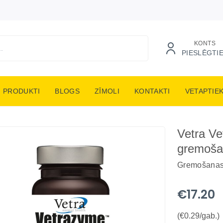
KONTS
PIESLĒGTI
PRODUKTI
BLOGS
ZĪMOLI
KONTAKTI
VETAPTIE
Vetra Ve
gremoša
Gremošanas
€17.20
(€0.29/gab.)