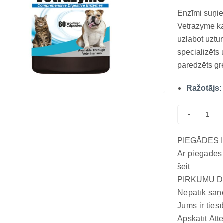
Enzīmi suņi
Vetrazyme ka
uzlabot uzt
specializēts
paredzēts gr
uzsūkšanās u
Ražotājs:
fermentu trū
var rasties d
-
PIEGĀDES 
Ar piegādes
šeit
PIRKUMU D
Nepatīk saņ
Jums ir tiesī
Apskatīt
Att