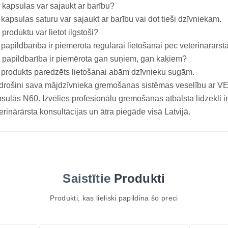
 kapsulas var sajaukt ar barību?
 kapsulas saturu var sajaukt ar barību vai dot tieši dzīvniekam.
 produktu var lietot ilgstoši?
 papildbarība ir piemērota regulārai lietošanai pēc veterinārārst
 papildbarība ir piemērota gan suņiem, gan kaķiem?
 produkts paredzēts lietošanai abām dzīvnieku sugām.
drošini sava mājdzīvnieka gremošanas sistēmas veselību 
sulās N60. Izvēlies profesionālu gremošanas atbalsta līdzekli 
erinārārsta konsultācijas un ātra piegāde visā Latvijā.
Saistītie
Produkti
Produkti, kas lieliski papildina šo preci