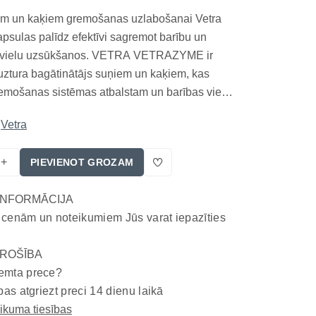
em un kaķiem gremošanas uzlabošanai Vetra
psulas palīdz efektīvi sagremot barību un
urvielu uzsūkšanos. VETRA VETRAZYME ir
 uztura bagātinātājs suņiem un kaķiem, kas
emošanas sistēmas atbalstam un barības vielu
zlabošanai. Dzīvniekiem ar jutīgu gremošanu,
Vetra
kumu vai uztura sagremošanas traucējumiem
iskomfo...
+
PIEVIENOT GROZAM
INFORMĀCIJA
 cenām un noteikumiem Jūs varat iepazīties
ROŠĪBA
emta prece?
bas atgriezt preci 14 dienu laikā
eikuma tiesības