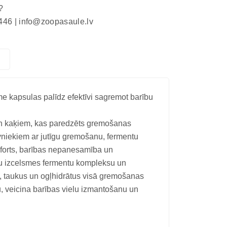
?
446 |
info@zoopasaule.lv
 kapsulas palīdz efektīvi sagremot barību
n kaķiem, kas paredzēts gremošanas
vniekiem ar jutīgu gremošanu, fermentu
forts, barības nepanesamība un
gu izcelsmes fermentu kompleksu un
as, taukus un ogļhidrātus visā gremošanas
, veicina barības vielu izmantošanu un