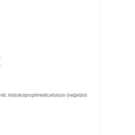
.
.
ti, hidroksipropilmetilceluloze (veģetārā