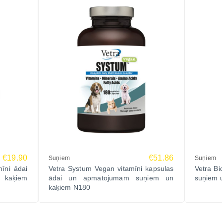
€19.90
€51.86
Suņiem
Suņiem
īni ādai
Vetra Systum Vegan vitamīni kapsulas
Vetra Bi
 kaķiem
ādai un apmatojumam suņiem un
suņiem 
kaķiem N180