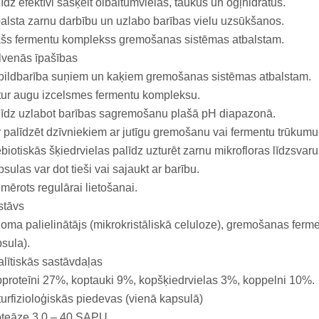
īdz efektīvi sašķelt olbaltumvielas, taukus un ogļhidrātus.
alsta zarnu darbību un uzlabo barības vielu uzsūkšanos.
ašs fermentu komplekss gremošanas sistēmas atbalstam.
lvenās īpašības
ildbarība suņiem un kaķiem gremošanas sistēmas atbalstam.
ur augu izcelsmes fermentu kompleksu.
īdz uzlabot barības sagremošanu plašā pH diapazonā.
 palīdzēt dzīvniekiem ar jutīgu gremošanu vai fermentu trūkumu
biotiskās šķiedrvielas palīdz uzturēt zarnu mikrofloras līdzsvaru
sulas var dot tieši vai sajaukt ar barību.
mērots regulārai lietošanai.
stāvs
oma palielinātājs (mikrokristāliskā celuloze), gremošanas fermen
sula).
lītiskās sastāvdaļas
proteīni 27%, koptauki 9%, kopšķiedrvielas 3%, koppelni 10%.
urfizioloģiskās piedevas (vienā kapsulā)
oteāze 3,0 – 40 SAPU