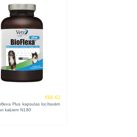
€66.63
oflexa Plus kapsulas locītavām
un kaķiem N180