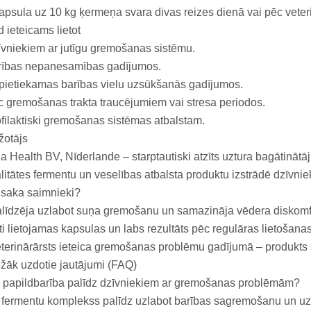
apsula uz 10 kg ķermeņa svara divas reizes dienā vai pēc veter
 ieteicams lietot
vniekiem ar jutīgu gremošanas sistēmu.
rības nepanesamības gadījumos.
ietiekamas barības vielu uzsūkšanās gadījumos.
 gremošanas trakta traucējumiem vai stresa periodos.
filaktiski gremošanas sistēmas atbalstam.
žotājs
a Health BV, Nīderlande – starptautiski atzīts uztura bagātinātā
litātes fermentu un veselības atbalsta produktu izstrādē dzīvnie
 saka saimnieki?
līdzēja uzlabot suņa gremošanu un samazināja vēdera diskomf
ti lietojamas kapsulas un labs rezultāts pēc regulāras lietošanas
terinārārsts ieteica gremošanas problēmu gadījumā – produkts 
žāk uzdotie jautājumi (FAQ)
 papildbarība palīdz dzīvniekiem ar gremošanas problēmām?
 fermentu komplekss palīdz uzlabot barības sagremošanu un uz