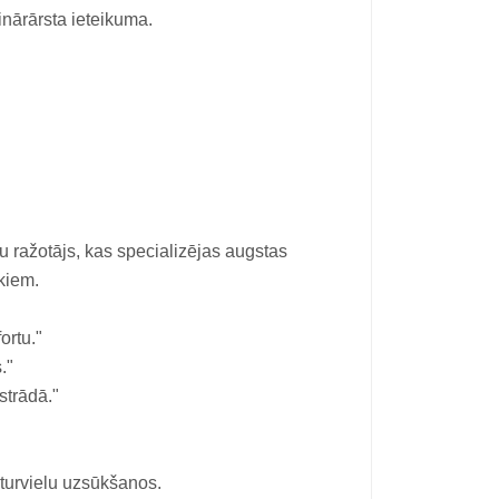
inārārsta ieteikuma.
ju ražotājs, kas specializējas augstas
kiem.
ortu."
."
strādā."
turvielu uzsūkšanos.