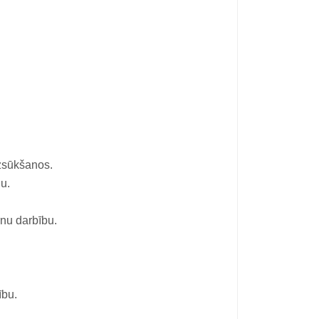
uzsūkšanos.
u.
nu darbību.
ību.