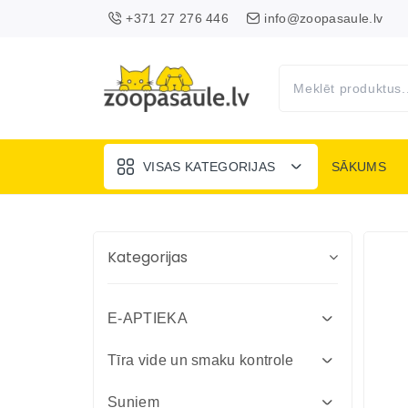
+371 27 276 446
info@zoopasaule.lv
VISAS KATEGORIJAS
SĀKUMS
Kategorijas
E-APTIEKA
Attārpošanas līdzekļi suņiem un
Tīra vide un smaku kontrole
kaķiem
Absorbenti un dezinfekcija fermām
Suņiem