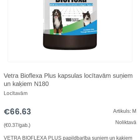
Vetra Bioflexa Plus kapsulas locītavām suņiem
un kaķiem N180
Locītavām
€66.63
Artikuls: M
Noliktavā
(€0.37/gab.)
VETRA BIOFLEXA PLUS papildbarība suņiem un kaķiem