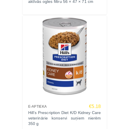
aktīvās ogles filtru 56 × 47 × 71 cm
€5.18
E-APTIEKA
Hill’s Prescription Diet K/D Kidney Care
veterinārie konservi suņiem nierēm
350 g