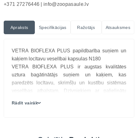
+371 27276446 |
info@zoopasaule.lv
Apraksts
Specifikācijas
Ražotājs
Atsauksmes
VETRA BIOFLEXA PLUS papildbarība suņiem un
kaķiem locītavu veselībai kapsulas N180
VETRA BIOFLEXA PLUS ir augstas kvalitātes
uztura bagātinātājs suņiem un kaķiem, kas
paredzēts locītavu, skrimšļu un kustību sistēmas
veselības atbalstam. Dzīvniekiem ar palielinātu
fizisko slodzi, novecošanās pazīmēm vai locītavu
Rādīt vairāk
❯
diskomfortu bieži nepieciešams papildu uztura
atbalsts. Šī papildbarība satur farmācijas kvalitātes
aktīvās sastāvdaļas – glikozamīnu, hondroitīnu,
MSM, nedenaturētu II tipa kolagēnu un C vitamīnu,