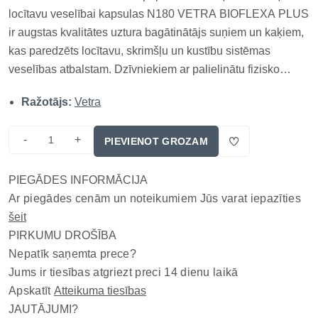
locītavu veselībai kapsulas N180 VETRA BIOFLEXA PLUS
ir augstas kvalitātes uztura bagātinātājs suņiem un kaķiem,
kas paredzēts locītavu, skrimšļu un kustību sistēmas
veselības atbalstam. Dzīvniekiem ar palielinātu fizisko
slodzi, novecošanās pazīmēm vai locītavu diskomfortu bieži
Ražotājs:
Vetra
nepieciešams papildu uztura atbalsts. Šī papildbarība satur
farmācija...
-
+
PIEVIENOT GROZAM
PIEGĀDES INFORMĀCIJA
Ar piegādes cenām un noteikumiem Jūs varat iepazīties
šeit
PIRKUMU DROŠĪBA
Nepatīk saņemta prece?
Jums ir tiesības atgriezt preci 14 dienu laikā
Apskatīt
Atteikuma tiesības
JAUTĀJUMI?