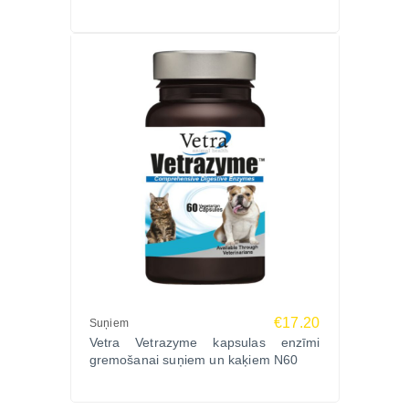
kopproteīni 28%, koptauki 8%, kopšķiedrvielas 14%,
koppelni 4,3%.
Uzturfizioloģiskās piedevas (vienā kapsulā)
Metilsulfonilmetāns (OptiMSM®) 300 mg
Glikozamīna hidrohlorīds (GlucosaGreen®) 225 mg
(glikozamīns 180 mg)
Hondroitīna sulfāts (ChondroPure®) 200 mg
C vitamīns (Ester-C®) 60 mg
Okeāna ūdens koncentrāts (Aquamin®) 50 mg
Nedenaturēts II tipa kolagēns (B-2Cool®) 15 mg
Aktīvo sastāvdaļu iedarbība
MSM palīdz uzturēt locītavu elastību un samazina
diskomfortu kustību laikā.
€17.20
Glikozamīns palīdz uzturēt skrimšļu struktūru un
Suņiem
Vetra Vetrazyme kapsulas enzīmi
locītavu veselību.
gremošanai suņiem un kaķiem N60
Hondroitīns palīdz uzturēt skrimšļu elastību un
veicina locītavu amortizāciju.