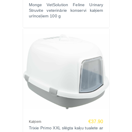
Monge VetSolution Feline Urinary
Jā, papildbarība ir piemērota arī profilaktiskai
Struvite veterinārie konservi kaķiem
locītavu veselības uzturēšanai.
urīnceļiem 100 g
Vai kapsulas var sajaukt ar barību?
Jā, kapsulas saturu var sajaukt ar barību vai dot tieši
dzīvniekam.
Vai papildbarība piemērota gan suņiem, gan
kaķiem?
Jā, produkts paredzēts lietošanai abām dzīvnieku
sugām.
Nodrošini sava mājdzīvnieka locītavu veselību ar
VETRA BIOFLEXA PLUS papildbarību kapsulās
N180. Izvēlies profesionālu locītavu atbalsta līdzekli
internetveikalā Zoopasaule.lv, kur pieejamas
veterinārārsta konsultācijas un ātra piegāde visā
Latvijā.
€37.90
Kaķiem
Trixie Primo XXL slēgta kaķu tualete ar