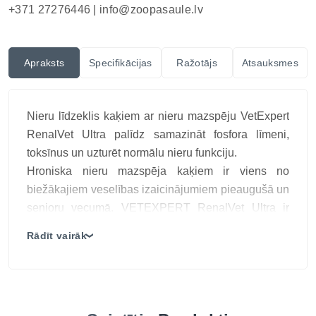
+371 27276446 |
info@zoopasaule.lv
Apraksts
Specifikācijas
Ražotājs
Atsauksmes
Nieru līdzeklis kaķiem ar nieru mazspēju VetExpert
RenalVet Ultra palīdz samazināt fosfora līmeni,
toksīnus un uzturēt normālu nieru funkciju.
Hroniska nieru mazspēja kaķiem ir viens no
biežākajiem veselības izaicinājumiem pieaugušā un
senioru vecumā. VETEXPERT RenalVet Ultra ir
komplekss veterinārs uztura papildinājums, kas
Rādīt vairāk
❯
izstrādāts, lai mērķtiecīgi atbalstītu nieru darbību,
samazinātu fosfora uzsūkšanos un palīdzētu uzturēt
organisma līdzsvaru ilgtermiņā.
Formula balstīta uz jaunās paaudzes fosfora