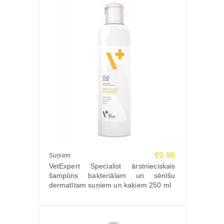
Jā, līdz 6 mēnešiem vai ilgāk pēc veterinārārsta
ieteikuma.
Vai produkts aizstāj nieru diētu?
Nē, tas ir papildinājums diētiskai barībai, nevis tās
aizvietotājs.
Kā dot kapsulas kaķim?
Kapsulu var atvērt un saturu sajaukt ar barību vai dot
tieši mutē.
Pasūti Zoopasaule.lv
Izvēlies VETEXPERT RenalVet Ultra kapsulas N60
un nodrošini savam kaķim mērķtiecīgu nieru atbalstu
ar veterināri pārbaudītu formulu.
€9.96
Suņiem
Pasūti Zoopasaule.lv – ātra piegāde un profesionāla
VetExpert Specialist ārstnieciskais
pieeja kaķu veselībai.
šampūns bakteriālam un sēnīšu
dermatītam suņiem un kaķiem 250 ml