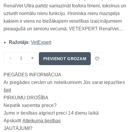
RenalVet Ultra palīdz samazināt fosfora līmeni, toksīnus un
uzturēt normālu nieru funkciju. Hroniska nieru mazspēja
kaķiem ir viens no biežākajiem veselības izaicinājumiem
pieaugušā un senioru vecumā. VETEXPERT RenalVet
Ultra ir komplekss veterinārs uztura papildinājums, kas
Ražotājs:
VetExpert
izstrādāts, lai mērķtiecīgi atbalstītu nieru darbību,
samazinātu fosfora...
-
+
PIEVIENOT GROZAM
PIEGĀDES INFORMĀCIJA
Ar piegādes cenām un noteikumiem Jūs varat iepazīties
šeit
PIRKUMU DROŠĪBA
Nepatīk saņemta prece?
Jums ir tiesības atgriezt preci 14 dienu laikā
Apskatīt
Atteikuma tiesības
JAUTĀJUMI?