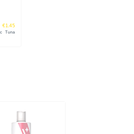
€1.45
ic Tuna