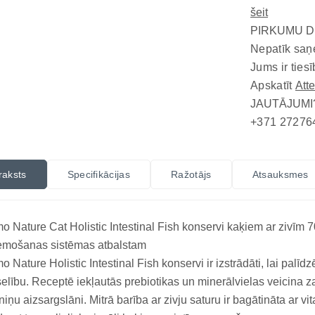
šeit
PIRKUMU D
Nepatīk saņ
Jums ir tiesī
Apskatīt
Att
JAUTĀJUMI
+371 27276
raksts
Specifikācijas
Ražotājs
Atsauksmes
o Nature Cat Holistic Intestinal Fish konservi kaķiem ar zivīm 
emošanas sistēmas atbalstam
o Nature Holistic Intestinal Fish konservi ir izstrādāti, lai pal
elību. Receptē iekļautās prebiotikas un minerālvielas veicina za
niņu aizsargslāni. Mitrā barība ar zivju saturu ir bagātināta ar 