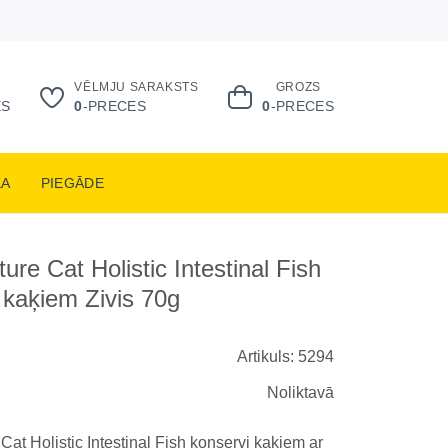
VĒLMJU SARAKSTS
GROZS
ES
0
-PRECES
0
-PRECES
KA
PIEGĀDE
ure Cat Holistic Intestinal Fish
 kaķiem Zivis 70g
Artikuls: 5294
Noliktavā
at Holistic Intestinal Fish konservi kaķiem ar