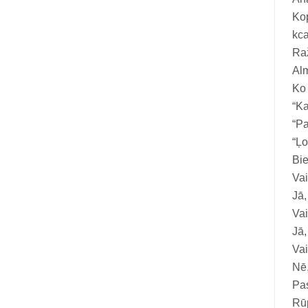
Vitamīni suņiem un kaķiem
Kop
Veterinārie palīglīdzekļi suņiem un
kca
kaķiem
Raž
Alm
Zobu kopšanas līdzekļi suņiem un
Ko
kaķiem
“Ka
Zivju eļļas suņiem un kaķiem
“Pa
“Ļo
Bie
Va
Jā,
Vai
Jā,
Vai
Nē,
Pas
Rūp