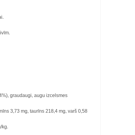
i.
ivīm.
s 4%), graudaugi, augu izcelsmes
mīns 3,73 mg, taurīns 218,4 mg, varš 0,58
/kg.