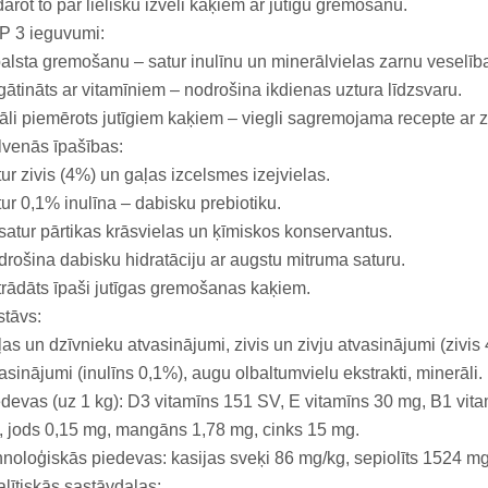
arot to par lielisku izvēli kaķiem ar jutīgu gremošanu.
P 3 ieguvumi:
alsta gremošanu – satur inulīnu un minerālvielas zarnu veselība
ātināts ar vitamīniem – nodrošina ikdienas uztura līdzsvaru.
āli piemērots jutīgiem kaķiem – viegli sagremojama recepte ar z
venās īpašības:
ur zivis (4%) un gaļas izcelsmes izejvielas.
ur 0,1% inulīna – dabisku prebiotiku.
atur pārtikas krāsvielas un ķīmiskos konservantus.
rošina dabisku hidratāciju ar augstu mitruma saturu.
trādāts īpaši jutīgas gremošanas kaķiem.
tāvs:
as un dzīvnieku atvasinājumi, zivis un zivju atvasinājumi (zivi
asinājumi (inulīns 0,1%), augu olbaltumvielu ekstrakti, minerāli.
devas (uz 1 kg): D3 vitamīns 151 SV, E vitamīns 30 mg, B1 vita
 jods 0,15 mg, mangāns 1,78 mg, cinks 15 mg.
noloģiskās piedevas: kasijas sveķi 86 mg/kg, sepiolīts 1524 mg
lītiskās sastāvdaļas: