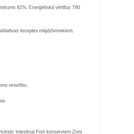
mitrums 82%. Enerģētiskā vērtība: 780
alitatīvas receptes mājdzīvniekiem.
arnu veselību.
ai.
istic Intestinal Fish konserviem Zivis