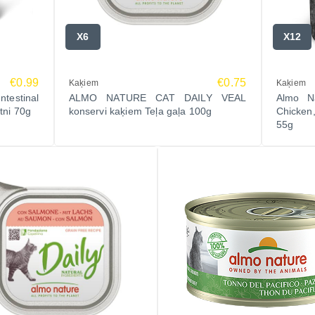
X6
X12
€0.99
€0.75
Kaķiem
Kaķiem
testinal
ALMO NATURE CAT DAILY VEAL
Almo N
tni 70g
konservi kaķiem Teļa gaļa 100g
Chicken
55g