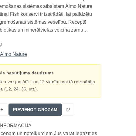
remošanas sistēmas atbalstam Almo Nature
tinal Fish konservi ir izstrādāti, lai palīdzētu
 gremošanas sistēmas veselību. Receptē
biotikas un minerālvielas veicina zarnu
īdzsvaru un stiprina zarnu sieniņu aizsargslāni.
g
ar zivju saturu ir bagātināta ar vitamīniem un...
Almo Nature
ais pasūtījuma daudzums
tu var pasūtīt tikai 12 vienību vai tā reizinātāja
(12, 24, 36, utt.).
+
PIEVIENOT GROZAM
INFORMĀCIJA
 cenām un noteikumiem Jūs varat iepazīties