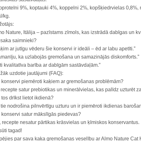
proteīni 9%, koptauki 4%, koppelni 2%, kopšķiedrvielas 0,8%, 
l/kg.
otājs:
o Nature, Itālija – pazīstams zīmols, kas izstrādā dabīgas un kv
 saka saimnieki?
ķim ar jutīgu vēderu šie konservi ir ideāli – ēd ar labu apetīti.”
manīju, ka uzlabojās gremošana un samazinājās diskomforts.”
ti kvalitatīva barība ar dabīgām sastāvdaļām.”
žāk uzdotie jautājumi (FAQ):
i konservi piemēroti kaķiem ar gremošanas problēmām?
 recepte satur prebiotikas un minerālvielas, kas palīdz uzturēt z
 tos drīkst lietot ikdienā?
 tie nodrošina pilnvērtīgu uzturu un ir piemēroti ikdienas barošan
 konservi satur mākslīgās piedevas?
 recepte nesatur pārtikas krāsvielas un ķīmiskos konservantus.
ūti tagad!
ējies par sava kaķa gremošanas veselību ar Almo Nature Cat Hol