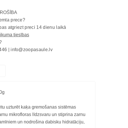
ROŠĪBA
emta prece?
bas atgriezt preci 14 dienu laikā
eikuma tiesības
?
446 |
info@zoopasaule.lv
70g
īdzētu uzturēt kaķa gremošanas sistēmas
rnu mikrofloras līdzsvaru un stiprina zarnu
vitamīniem un nodrošina dabisku hidratāciju,