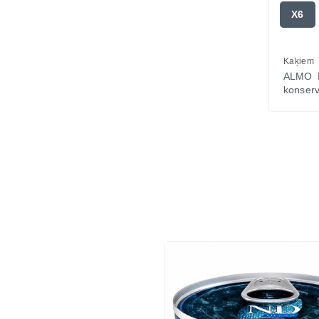
X6
Kaķiem
ALMO 
konserv