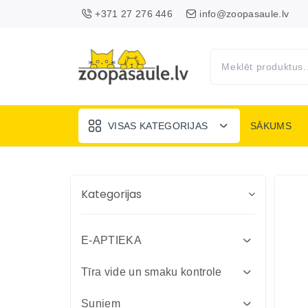
+371 27 276 446
info@zoopasaule.lv
VISAS KATEGORIJAS
SĀKUMS
Kategorijas
E-APTIEKA
Attārpošanas līdzekļi suņiem un
Tīra vide un smaku kontrole
kaķiem
Absorbenti un dezinfekcija fermām
Suņiem