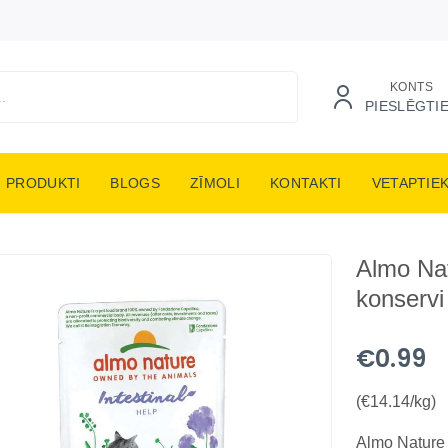
KONTS
PIESLĒGTI
PRODUKTI
BLOGS
ZĪMOLI
KONTAKTI
VETAPTIE
Almo Nat
konservi
€0.99
(€14.14/kg)
Almo Nature C