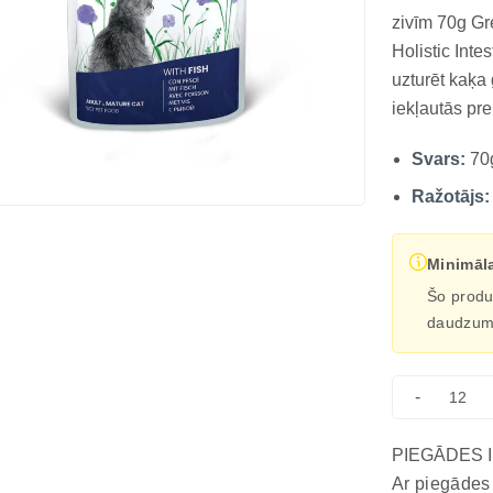
zivīm 70g G
Holistic Intes
uzturēt kaķa
iekļautās pre
mikrofloras l
Svars:
70
Mitrā barība 
Ražotājs:
Minimāl
Šo produk
daudzumā 
-
PIEGĀDES 
Ar piegādes