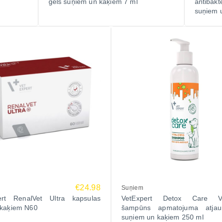
gēls suņiem un kaķiem 7 ml
antibak
suņiem 
€24.98
Suņiem
ert RenalVet Ultra kapsulas
VetExpert Detox Care Vit
 kaķiem N60
šampūns apmatojuma atjau
suņiem un kaķiem 250 ml