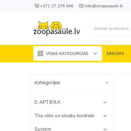
+371 27 276 446
info@zoopasaule.lv
VISAS KATEGORIJAS
SĀKUMS
Kategorijas
E-APTIEKA
Attārpošanas līdzekļi suņiem un
Tīra vide un smaku kontrole
kaķiem
Absorbenti un dezinfekcija fermām
Suņiem