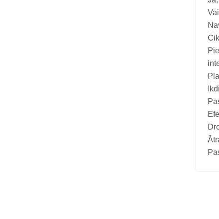
Vai
Nav
Cik
Pie
int
Pla
Ikd
Pa
Efe
Dro
Ātr
Pas