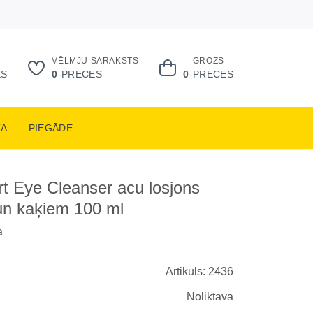
VĒLMJU SARAKSTS
GROZS
ES
0
-PRECES
0
-PRECES
KA
PIEGĀDE
t Eye Cleanser acu losjons
un kaķiem 100 ml
a
Artikuls: 2436
Noliktavā