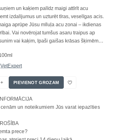
uņiem un kaķiem palīdz maigi attīrīt acu
emt izdalījumus un uzturēt tīras, veselīgas acis.
maiga aprūpe Jūsu mīluļa acu zonai – ikdienas
īrībai. Vai novērojat tumšus asaru traipus ap
unim vai kaķim, īpaši gaišas krāsas šķirnēm?
 tikai estētiska problēma – tie var liecināt arī
100ml
em netīrumiem, kas kairina ādu un...
VetExpert
+
PIEVIENOT GROZAM
INFORMĀCIJA
 cenām un noteikumiem Jūs varat iepazīties
ROŠĪBA
emta prece?
bas atgriezt preci 14 dienu laikā