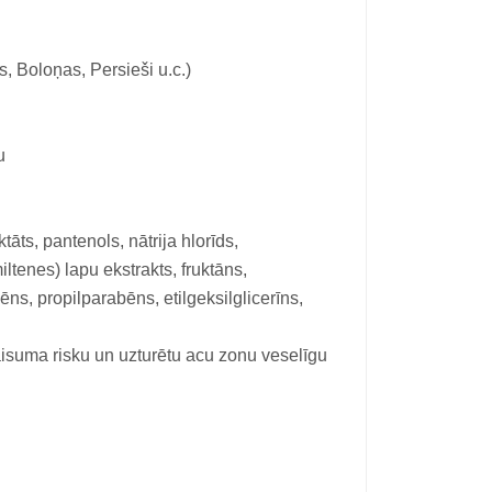
i
, Boloņas, Persieši u.c.)
u
ktāts, pantenols, nātrija hlorīds,
tenes) lapu ekstrakts, fruktāns,
bēns, propilparabēns, etilgeksilglicerīns,
aisuma risku un uzturētu acu zonu veselīgu