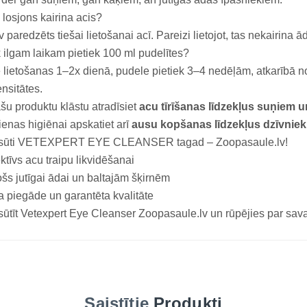
 losjons kairina acis?
 paredzēts tiešai lietošanai acī. Pareizi lietojot, tas nekairina 
 ilgam laikam pietiek 100 ml pudelītes?
 lietošanas 1–2x dienā, pudele pietiek 3–4 nedēļām, atkarībā 
ensitātes.
šu produktu klāstu atradīsiet
acu tīrīšanas līdzekļus suņiem 
ienas higiēnai apskatiet arī
ausu kopšanas līdzekļus dzīvnie
sūti VETEXPERT EYE CLEANSER tagad – Zoopasaule.lv!
ktīvs acu traipu likvidēšanai
šs jutīgai ādai un baltajām šķirnēm
a piegāde un garantēta kvalitāte
ūtīt Vetexpert Eye Cleanser Zoopasaule.lv un rūpējies par sava
Saistītie
Produkti