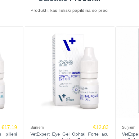
Produkti, kas lieliski papildina šo preci
€17.19
€12.83
Suņiem
Suņiem
 pilieni
VetExpert Eye Gel Ophtal Forte acu
VetExp