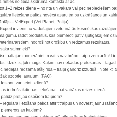
airieties no tieša šķidruma kontakta ar aci.
tot 1–2 reizes dienā – no rīta un vakarā vai pēc nepieciešamība
ulāra lietošana palīdz novērst asaru traipu uzkrāšanos un kair
otājs – VetExpert (Vet Planet, Polija)
Expert ir viens no vadošajiem veterinārās kosmētikas ražotājiem 
maigumu, radot produktus, kas piemēroti pat visjutīgākajiem dzīv
veterinārārstiem, nodrošinot drošību un redzamus rezultātus.
 saka saimnieki?
su baltajam pomerānietim vairs nav brūno traipu zem acīm! Liet
bs līdzeklis, ļoti maigs. Kaķim nav nekādas pretošanās – tagad a
c nedēļas redzama atšķirība – traipi gandrīz izzuduši. Noteikti 
žāk uzdotie jautājumi (FAQ)
 losjonu var lietot ikdienā?
 tas ir drošs ikdienas lietošanai, pat vairākas reizes dienā.
 palīdz pret jau esošiem traipiem?
– regulāra lietošana palīdz attīrīt traipus un novērst jaunu rašan
 piemērots arī kaķiem?
 der gan suņiem, gan kaķiem, arī jutīgas ādas īpašniekiem.