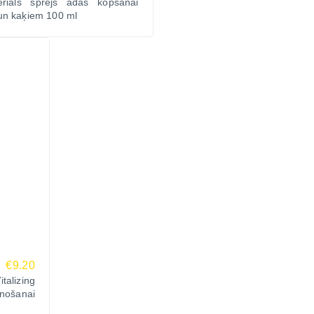
teriāls sprejs ādas kopšanai
un kaķiem 100 ml
€9.20
alizing
nošanai