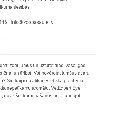
eikuma tiesības
?
446 |
info@zoopasaule.lv
emt izdalījumus un uzturēt tīras, veselīgas
iēnai un tīrībai. Vai novērojat tumšus asaru
? Šie traipi nav tikai estētiska problēma –
n rada nepatīkamu aromātu. VetExpert Eye
onu, novēršot traipu rašanos un atjaunojot