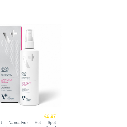
€6.97
ert Nanosilver Hot Spot