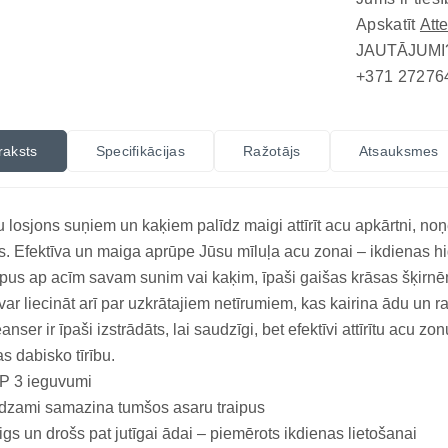
Apskatīt
Att
JAUTĀJUMI
+371 27276
raksts
Specifikācijas
Ražotājs
Atsauksmes
 losjons suņiem un kaķiem palīdz maigi attīrīt acu apkārtni, noņ
s. Efektīva un maiga aprūpe Jūsu mīluļa acu zonai – ikdienas hig
ipus ap acīm savam sunim vai kaķim, īpaši gaišas krāsas šķirnēm
 var liecināt arī par uzkrātajiem netīrumiem, kas kairina ādu u
anser ir īpaši izstrādāts, lai saudzīgi, bet efektīvi attīrītu acu z
s dabisko tīrību.
P 3 ieguvumi
dzami samazina tumšos asaru traipus
gs un drošs pat jutīgai ādai – piemērots ikdienas lietošanai