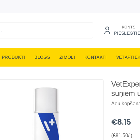
KONTS
PIESLĒGTI
PRODUKTI
BLOGS
ZĪMOLI
KONTAKTI
VETAPTIE
VetExper
suņiem 
Acu kopšan
€8.15
(€81.50/l)