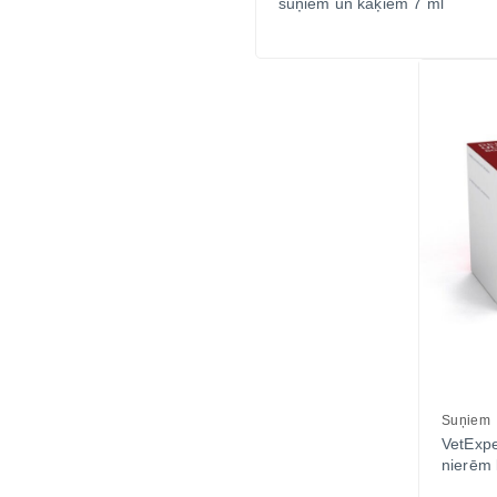
suņiem un kaķiem 7 ml
Suņiem
VetExp
nierēm