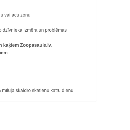
ādu vai acu zonu.
no dzīvnieka izmēra un problēmas
un kaķiem Zoopasaule.lv
.
kiem
.
 mīluļa skaidro skatienu katru dienu!