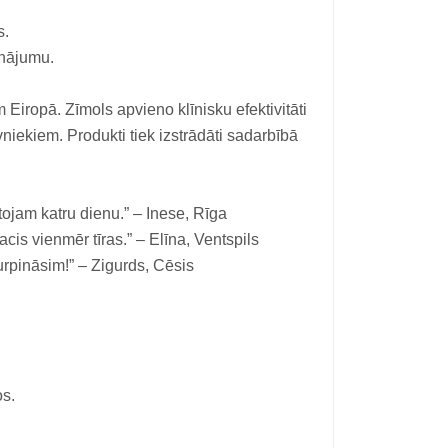
s.
inājumu.
Eiropā. Zīmols apvieno klīnisku efektivitāti
niekiem. Produkti tiek izstrādāti sadarbībā
ojam katru dienu.” – Inese, Rīga
cis vienmēr tīras.” – Elīna, Ventspils
turpināsim!” – Zigurds, Cēsis
os.