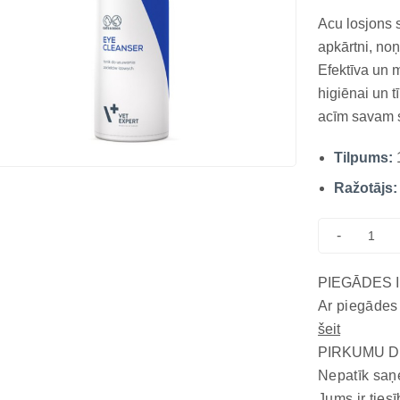
Acu losjons s
apkārtni, noņ
Efektīva un 
higiēnai un t
acīm savam s
Šie traipi nav
Tilpums:
par uzkrātaji
Ražotājs:
-
PIEGĀDES 
Ar piegādes
šeit
PIRKUMU D
Nepatīk saņ
Jums ir tiesī