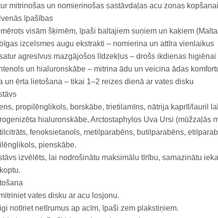
ur mitrinošas un nomierinošas sastāvdaļas acu zonas kopšana
lvenās īpašības
mērots visām šķirnēm, īpaši baltajiem suņiem un kaķiem (Maltas
īgas izcelsmes augu ekstrakti – nomierina un attīra vienlaikus
atur agresīvus mazgājošos līdzekļus – drošs ikdienas higiēnai
tenols un hialuronskābe – mitrina ādu un veicina ādas komfort
a un ērta lietošana – tikai 1–2 reizes dienā ar vates disku
stāvs
ns, propilēnglikols, borskābe, trietilamīns, nātrija kaprīl/lauril la
rogenizēta hialuronskābe, Arctostaphylos Uva Ursi (mūžzaļās mil
etilcitrāts, fenoksietanols, metilparabēns, butilparabēns, etilpara
ilēnglikols, pienskābe.
tāvs izvēlēts, lai nodrošinātu maksimālu tīrību, samazinātu iek
koptu.
etošana
itriniet vates disku ar acu losjonu.
gi notīriet netīrumus ap acīm, īpaši zem plakstiņiem.