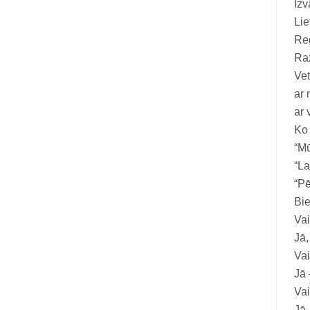
Izv
Vitamīni suņiem un kaķiem
Lie
Veterinārie palīglīdzekļi suņiem un
Reg
kaķiem
Raž
Vet
Zobu kopšanas līdzekļi suņiem un
ar 
kaķiem
ar 
Zivju eļļas suņiem un kaķiem
Ko
“Mū
“La
“Pē
Bie
Vai
Jā,
Vai
Jā 
Vai
Jā,