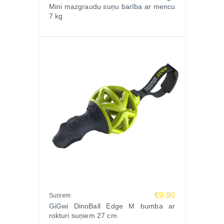
Mini mazgraudu suņu barība ar mencu
7 kg
€9.90
Suņiem
GiGwi DinoBall Edge M bumba ar
rokturi suņiem 27 cm