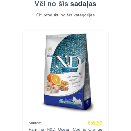
Pasūti MARP DOG THINK HOLISTIC RED MIX
Vēl no šīs
sadaļas
17kg Zoopasaule.lv!
Citi produkti no šīs kategorijas
Lieliska izvēle, ja vēlies dabīgu, holistisku un
uzturvielām bagātu barību lielā iepakojumā.
Pasūti tagad ar ātru un drošu piegādi visā Latvijā -
Zoopasaule.lv!
€55.59
Suņiem
Farmina N&D Ocean Cod & Orange