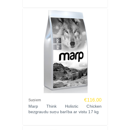
Analītiskās sastāvdaļas: kopproteīni 28%, koptauki
16%, kopšķiedrvielas 3%, koppelni 8,5%, mitrums
8%, kalcijs 1,77%, fosfors 0,94%, Omega-3 1,3%,
Omega-6 2%.
Ražotājs
Marp, Čehija – specializējas dabīgas, holistiskas
barības ražošanā, izmantojot pārtikas kvalitātes
sastāvdaļas un 100% drošas, pārbaudītas receptes.
Marp produkti ir pazīstami ar izcilu sagremojamību
un dabisku sastāvu bez ķīmiskām piedevām.
Ko saka saimnieki?
“17kg paka ir perfekta mūsu lielajam haskijam – ēd
labprāt un enerģija stabila.”
€116.00
Suņiem
“Alerģijas pazuda pāris nedēļu laikā. Red Mix kļuva
Marp Think Holistic Chicken
par mūsu pastāvīgo barību.”
bezgraudu suņu barība ar vistu 17 kg
“Āda un apmatojums uzlabojās acīmredzami,
locītavu komponents tiešām strādā.”