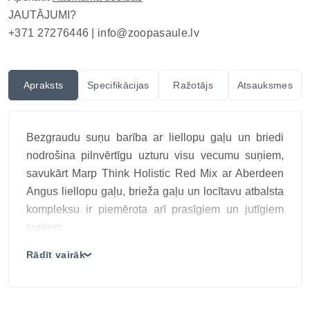
JAUTĀJUMI?
+371 27276446 |
info@zoopasaule.lv
Apraksts
Specifikācijas
Ražotājs
Atsauksmes
Bezgraudu suņu barība ar liellopu gaļu un briedi
nodrošina pilnvērtīgu uzturu visu vecumu suņiem,
savukārt Marp Think Holistic Red Mix ar Aberdeen
Angus liellopu gaļu, brieža gaļu un locītavu atbalsta
kompleksu ir piemērota arī prasīgiem un jutīgiem
suņiem.
Lielu šķirņu suņiem un daudzbērnu saimēm
Rādīt vairāk
❯
nepieciešams uzturs, kas apvieno dabisku kvalitāti,
augstu gaļas saturu un uzturvielu blīvumu,
nezaudējot vieglu sagremojamību. MARP DOG