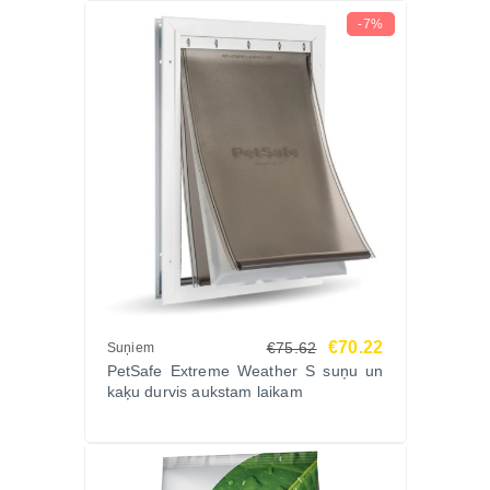
-7%
€70.22
€75.62
Suņiem
PetSafe Extreme Weather S suņu un
kaķu durvis aukstam laikam