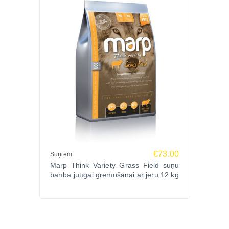
Biežāk uzdotie jautājumi (FAQ)
Vai Red Mix der suņiem ar pārtikas alerģijām?
Jā, bezgraudu un hipoalerģiskā formula ir ideāli
piemērota suņiem ar jutīgumu pret graudiem vai
mākslīgām piedevām.
Vai 17kg paka ir izdevīgāka?
Jā, tā ir ekonomiskākā izvēle lieliem suņiem vai
vairāku suņu mājsaimniecībām.
Vai šo barību var dot kucēniem?
Jā, recepte ir piemērota visiem dzīves posmiem,
tostarp lielo šķirņu kucēniem.
Vai Marp Red Mix satur dabīgos antioksidantus?
€73.00
Suņiem
Marp Think Variety Grass Field suņu
Jā, izmantoti tikai tokoferoli un garšaugi, nevis
barība jutīgai gremošanai ar jēru 12 kg
sintētiskie konservanti.
Vai šī formula ir viegli sagremojama?
Jā, batāti, svaiga gaļa un prebiotikas nodrošina
augstu sagremojamību.