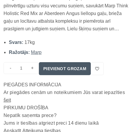
pilnvērtīgu uzturu visu vecumu suņiem, savukārt Marp Think
Holistic Red Mix ar Aberdeen Angus liellopu gaļu, brieža
gaļu un locītavu atbalsta kompleksu ir piemērota arī
prasīgiem un jutīgiem suņiem. Lielu šķirņu suņiem un
daudzbērnu saimēm nepieciešams uzturs, kas apvieno
Svars:
17kg
dabisku kvalitāti, augstu gaļas saturu un uzturvielu blīvumu,
nezaud...
Ražotājs:
Marp
-
+
PIEVIENOT GROZAM
PIEGĀDES INFORMĀCIJA
Ar piegādes cenām un noteikumiem Jūs varat iepazīties
šeit
PIRKUMU DROŠĪBA
Nepatīk saņemta prece?
Jums ir tiesības atgriezt preci 14 dienu laikā
Apskatīt
Atteikuma tiesības