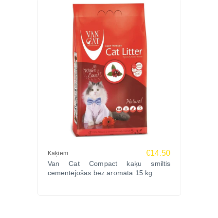
Nodrošini savam kaķim tīru, svaigu un komfortablu
tualetes vidi ar dabīgām, efektīvām un maigi
aromatizētām kaķu smiltīm.
Pasūti Van Cat Compact Baby Powder
Zoopasaule.lv – ātra piegāde visā Latvijā un
uzticama kvalitāte ikdienai.
Izvēlies
cementējošās kaķu smiltis
ērtai tīrīšanai
Zoopasaule.lv.
€14.50
Kaķiem
Van Cat Compact kaķu smiltis
cementējošas bez aromāta 15 kg