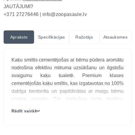
JAUTĀJUMI?
+371 27276446 |
info@zoopasaule.lv
Apraksts
Specifikācijas
Ražotājs
Atsauksmes
Kaķu smiltis cementējošas ar bērnu pūdera aromātu
nodrošina efektīvu mitruma uzsūkšanu un ilgstošu
svaigumu kaķu tualetē. Premium klases
cementējošās kaķu smiltis, kas izgatavotas no 100%
dabīga bentonīta un papildinātas ar maigu bērnu
pūdera aromātu. Tās nodrošina izcilu higiēnu,
efektīvu smaku kontroli un ilgstošu svaigumu,
Rādīt vairāk
❯
vienlaikus saglabājot komfortu kaķim un ērtu
kopšanu saimniekam. Pateicoties ātrai un efektīvai
sablīvēšanās spējai, smiltis veido cietus, viegli