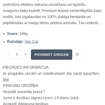
nodrošina efektīvu mitruma uzsūkšanu un ilgstošu
svaigumu kaķu tualetē. Premium klases cementējošās kaķu
smiltis, kas izgatavotas no 100% dabīga bentonīta un
papildinātas ar maigu bērnu pūdera aromātu. Tās nodrošina
izcilu higiēnu, efektīvu smaku kontroli un ilgstošu svaigumu,
Svars:
10kg
vienlaikus saglabājot komfortu kaķim un ērtu kopšanu
saimniekam. Pateico...
Ražotājs:
Van Cat
-
+
PIEVIENOT GROZAM
PIEGĀDES INFORMĀCIJA
Ar piegādes cenām un noteikumiem Jūs varat iepazīties
šeit
PIRKUMU DROŠĪBA
Nepatīk saņemta prece?
Jums ir tiesības atgriezt preci 14 dienu laikā
Apskatīt
Atteikuma tiesības