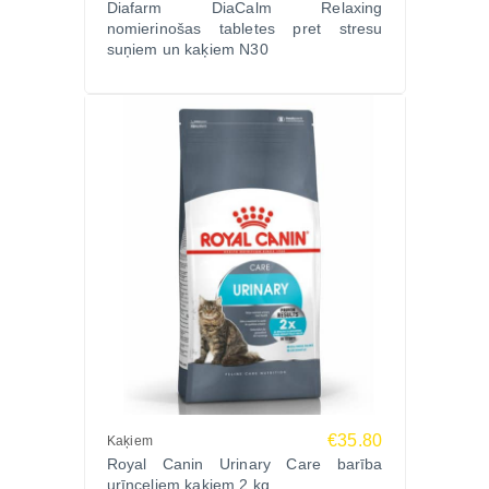
Diafarm DiaCalm Relaxing
nomierinošas tabletes pret stresu
suņiem un kaķiem N30
€35.80
Kaķiem
Royal Canin Urinary Care barība
urīnceļiem kaķiem 2 kg