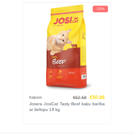
-20%
€50.06
€62.58
Kaķiem
Josera JosiCat Tasty Beef kaķu barība
ar liellopu 18 kg