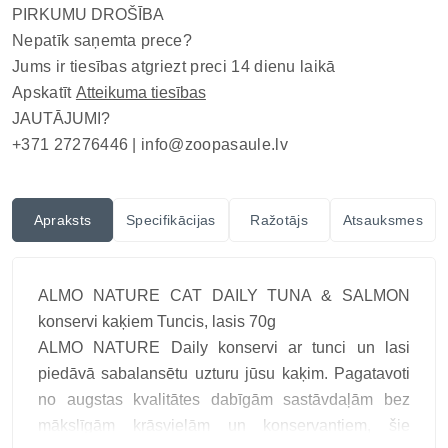
PIRKUMU DROŠĪBA
Nepatīk saņemta prece?
Jums ir tiesības atgriezt preci 14 dienu laikā
Apskatīt
Atteikuma tiesības
JAUTĀJUMI?
+371 27276446 |
info@zoopasaule.lv
Apraksts
Specifikācijas
Ražotājs
Atsauksmes
ALMO NATURE CAT DAILY TUNA & SALMON
konservi kaķiem Tuncis, lasis 70g
ALMO NATURE Daily konservi ar tunci un lasi
piedāvā sabalansētu uzturu jūsu kaķim. Pagatavoti
no augstas kvalitātes dabīgām sastāvdaļām bez
mākslīgām krāsvielām un konservantiem, šie