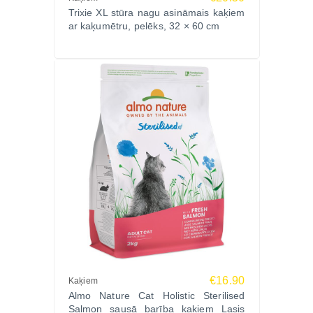
Trixie XL stūra nagu asināmais kaķiem
ar kaķumētru, pelēks, 32 × 60 cm
€16.90
Kaķiem
Almo Nature Cat Holistic Sterilised
Salmon sausā barība kaķiem Lasis