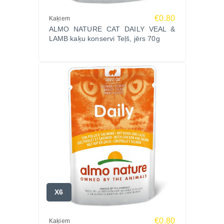
€0.80
Kaķiem
ALMO NATURE CAT DAILY VEAL &
LAMB kaķu konservi Teļš, jērs 70g
X6
€0.80
Kaķiem