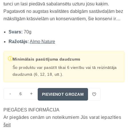
tunci un lasi piedāvā sabalansētu uzturu jūsu kaķim.
Pagatavoti no augstas kvalitātes dabīgām sastāvdaļām bez
mākslīgām krāsvielām un konservantiem, šie konservi ir
ideāli piemēroti ikdienas maltītēm. Galvenās īpašības:
Svars:
70g
Tunča un laša gaļa gardai un veselīgai maltītei Bez
mākslīgām krāsvielām un kons...
Ražotājs:
Almo Nature
Minimālais pasūtījuma daudzums
Šo produktu var pasūtīt tikai 6 vienību vai tā reizinātāja
daudzumā (6, 12, 18, utt.).
-
+
PIEVIENOT GROZAM
PIEGĀDES INFORMĀCIJA
Ar piegādes cenām un noteikumiem Jūs varat iepazīties
šeit