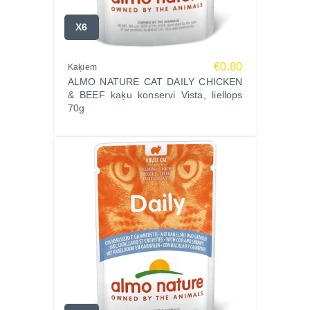
Vit. D3 139 SV, Vit. E 27 mg, Vit. B1 2,14 mg,
X6
Taurīns 201,91 mg, Varš 0,53 mg, Jods 0,13 mg,
Mangāns 1,65 mg, Cinks 13,96 mg.
€0.80
Kaķiem
Ražotājs:
ALMO NATURE CAT DAILY CHICKEN
Almo Nature, Itālija – uzticama izvēle ikdienas
& BEEF kaķu konservi Vista, liellops
uzturam.
70g
Pasūtiet ALMO NATURE CAT DAILY TUNA &
SALMON konservus Zoopasaule.lv un nodrošiniet
savam kaķim kvalitatīvu, gardu un veselīgu maltīti ar
ātru piegādi visā Latvijā!