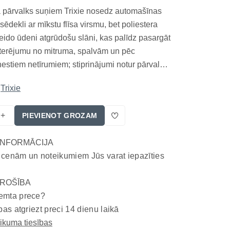
 pārvalks suņiem Trixie nosedz automašīnas
ēdekli ar mīkstu flīsa virsmu, bet poliestera
ido ūdeni atgrūdošu slāni, kas palīdz pasargāt
terējumu no mitruma, spalvām un pēc
nestiem netīrumiem; stiprinājumi notur pārvalku
lstiem, bet raksts ar ķepām skaidri atšķir šo
Trixie
enkrāsainiem aizsargiem. Pārvalks ir paredzēts
+
PIEVIENOT GROZAM
INFORMĀCIJA
 cenām un noteikumiem Jūs varat iepazīties
ROŠĪBA
emta prece?
bas atgriezt preci 14 dienu laikā
eikuma tiesības