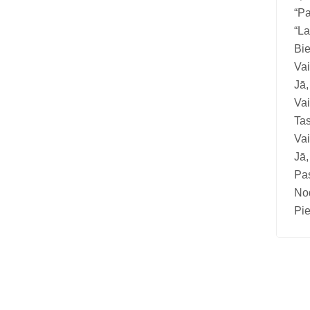
Vitamīni suņiem un kaķiem
“Pa
“La
Veterinārie palīglīdzekļi suņiem un
Bie
kaķiem
Vai
Zobu kopšanas līdzekļi suņiem un
Jā,
kaķiem
Vai
Tas
Zivju eļļas suņiem un kaķiem
Vai
Jā,
Pas
Nod
Pie