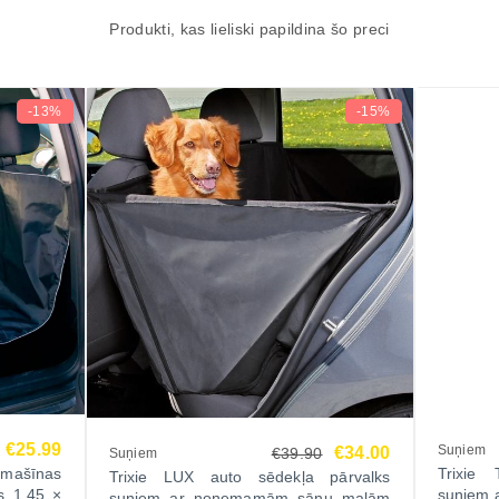
Produkti, kas lieliski papildina šo preci
-13%
-15%
€25.99
Suņiem
€34.00
€39.90
Suņiem
tomašīnas
Trixie
Trixie LUX auto sēdekļa pārvalks
s 1.45 ×
suņiem a
suņiem ar noņemamām sānu malām