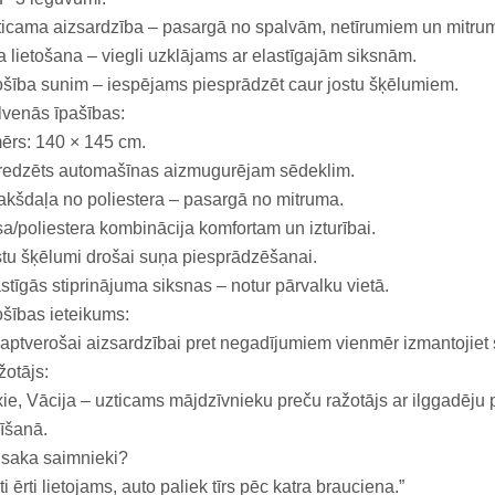
icama aizsardzība – pasargā no spalvām, netīrumiem un mitru
a lietošana – viegli uzklājams ar elastīgajām siksnām.
šība sunim – iespējams piesprādzēt caur jostu šķēlumiem.
venās īpašības:
ērs: 140 × 145 cm.
redzēts automašīnas aizmugurējam sēdeklim.
kšdaļa no poliestera – pasargā no mitruma.
sa/poliestera kombinācija komfortam un izturībai.
tu šķēlumi drošai suņa piesprādzēšanai.
stīgās stiprinājuma siksnas – notur pārvalku vietā.
šības ieteikums:
aptverošai aizsardzībai pret negadījumiem vienmēr izmantojiet 
otājs:
xie, Vācija – uzticams mājdzīvnieku preču ražotājs ar ilggadēju 
īšanā.
 saka saimnieki?
ti ērti lietojams, auto paliek tīrs pēc katra brauciena.”