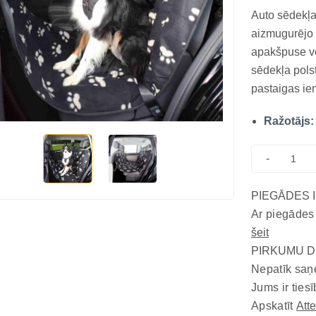
Auto sēdekļa
aizmugurējo s
apakšpuse ve
sēdekļa pols
pastaigas ie
pie galvas ba
Ražotājs:
modeli no vi
s...
-
PIEGĀDES 
Ar piegādes
šeit
PIRKUMU D
Nepatīk saņ
Jums ir tiesī
Apskatīt
Att