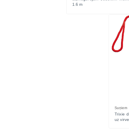
1.6 m
Suņiem
Trixie
uz virv