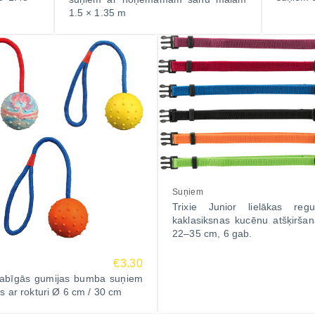
1.5 × 1.35 m
Suņiem
Trixie Junior lielākas regu
kaklasiksnas kucēnu atšķirša
22–35 cm, 6 gab.
€3.30
 dabīgās gumijas bumba suņiem
es ar rokturi Ø 6 cm / 30 cm