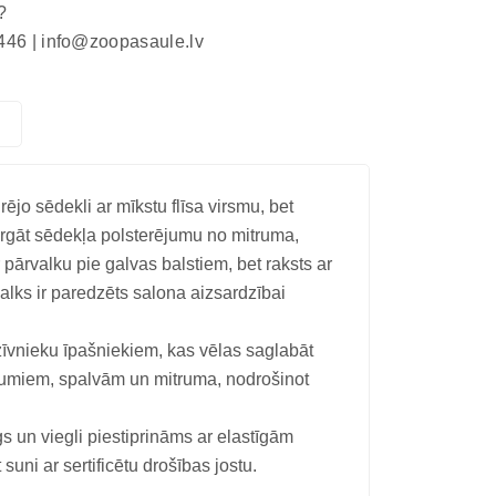
?
446 |
info@zoopasaule.lv
o sēdekli ar mīkstu flīsa virsmu, bet
argāt sēdekļa polsterējumu no mitruma,
pārvalku pie galvas balstiem, bet raksts ar
alks ir paredzēts salona aizsardzībai
zīvnieku īpašniekiem, kas vēlas saglabāt
rumiem, spalvām un mitruma, nodrošinot
īgs un viegli piestiprināms ar elastīgām
uni ar sertificētu drošības jostu.