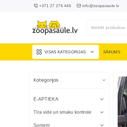
+371 27 276 446
info@zoopasaule.lv
VISAS KATEGORIJAS
SĀKUMS
Kategorijas
E-APTIEKA
Attārpošanas līdzekļi suņiem un
Tīra vide un smaku kontrole
kaķiem
Absorbenti un dezinfekcija fermām
Suņiem