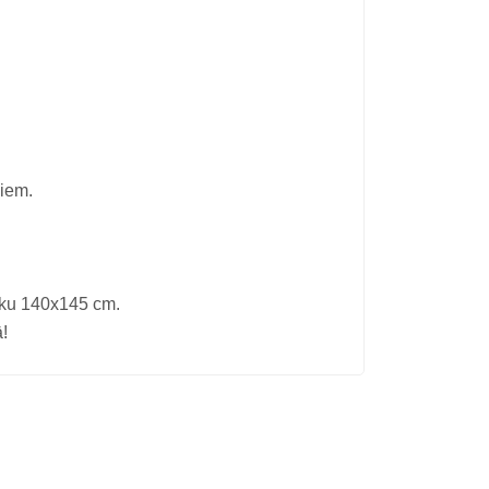
ļiem.
alku 140x145 cm.
!