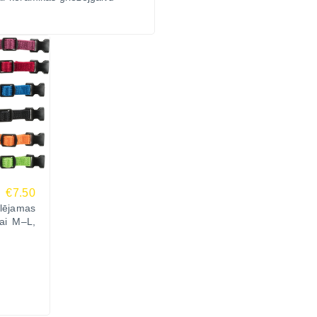
€7.50
lējamas
nai M–L,