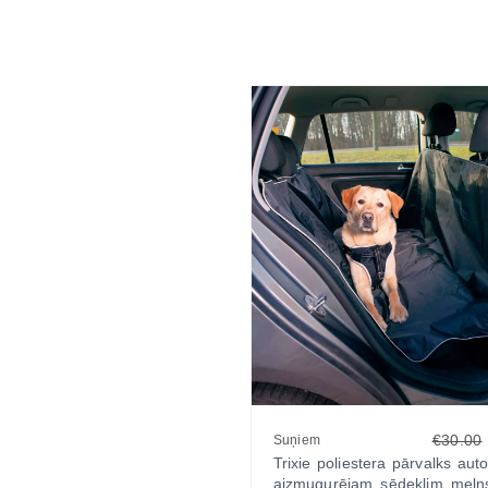
€30.00
Suņiem
Trixie poliestera pārvalks au
aizmugurējam sēdeklim meln