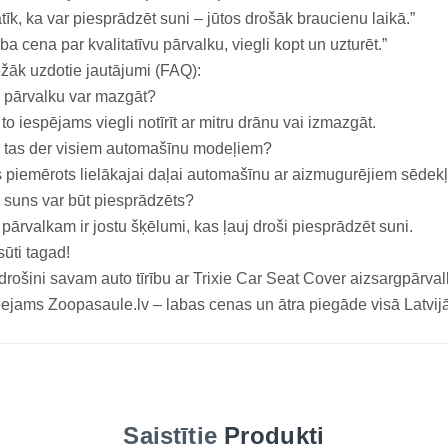
tīk, ka var piesprādzēt suni – jūtos drošāk braucienu laikā.”
ba cena par kvalitatīvu pārvalku, viegli kopt un uzturēt.”
žāk uzdotie jautājumi (FAQ):
 pārvalku var mazgāt?
 to iespējams viegli notīrīt ar mitru drānu vai izmazgāt.
 tas der visiem automašīnu modeļiem?
 piemērots lielākajai daļai automašīnu ar aizmugurējiem sēdek
 suns var būt piesprādzēts?
 pārvalkam ir jostu šķēlumi, kas ļauj droši piesprādzēt suni.
ūti tagad!
rošini savam auto tīrību ar Trixie Car Seat Cover aizsargpārv
ejams Zoopasaule.lv – labas cenas un ātra piegāde visā Latvijā
Saistītie
Produkti