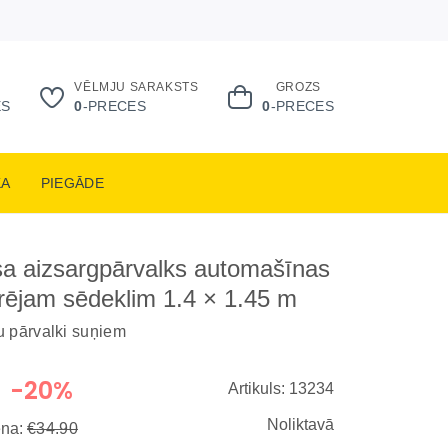
VĒLMJU SARAKSTS
GROZS
ES
0
-PRECES
0
-PRECES
KA
PIEGĀDE
līsa aizsargpārvalks automašīnas
ējam sēdeklim 1.4 × 1.45 m
u pārvalki suņiem
-20%
Artikuls: 13234
Noliktavā
ena:
€34.90