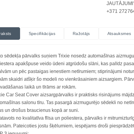
JAUTĀJUMI
+371 27276
raksts
Specifikācijas
Ražotājs
Atsauksmes
o sēdekļa pārvalks suņiem Trixie nosedz automašīnas aizmugurēj
iestera apakšpuse veido ūdeni atgrūdošu slāni, kas palīdz pas
lvām un pēc pastaigas ienestiem netīrumiem; stiprinājumi notur 
ām skaidri atšķir šo modeli no vienkrāsainiem aizsargiem. Pārv
vadāšanas laikā un tīrāms ar rokām.
xie Car Seat Cover aizsargpārvalks ir praktisks risinājums mājd
omašīnas salonu tīru. Tas pasargā aizmugurējo sēdekli no netī
us un drošus braucienus kopā ar suni.
atavots no kvalitatīva flīsa un poliestera, pārvalks ir mitrumiztur
snām. Pateicoties jostu šķēlumiem, iespējams droši piesprādzēt s
P 3 ieguvumi: