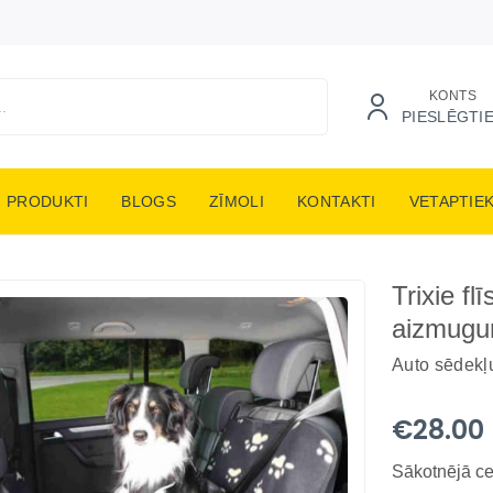
KONTS
PIESLĒGTI
PRODUKTI
BLOGS
ZĪMOLI
KONTAKTI
VETAPTIE
Trixie f
aizmugur
Auto sēdekļ
€28.00
Sākotnējā c