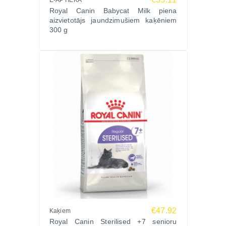
E-APTIEKA
Mousse konservus 195g – mīkstu, sabalansētu un
Royal Canin Babycat Milk piena
uzturvielām bagātu barību tavas kaķenes un viņas
aizvietotājs jaundzimušiem kaķēniem
300 g
kaķēnu veselīgai attīstībai.
Pasūti tagad Zoopasaule.lv un nodrošini vieglu,
drošu un barojošu dzīves sākumu ar Royal Canin
kvalitāti!
€47.92
Kaķiem
Royal Canin Sterilised +7 senioru