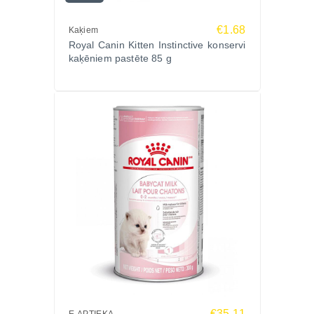
“Šī pastēte palīdzēja viegli pāriet no zīdīšanas uz
€1.68
barību – ļoti iesaku!”
Kaķiem
Royal Canin Kitten Instinctive konservi
Biežāk uzdotie jautājumi (FAQ)
kaķēniem pastēte 85 g
No kāda vecuma šo barību var dot kaķēniem?
No 1 mēneša vecuma līdz apmēram 4 mēnešiem,
pārejot uz cieto barību.
Vai tā der arī zīdošām kaķenēm?
Jā, tā nodrošina nepieciešamo enerģiju un
uzturvielas gan mātei, gan kaķēniem zīdīšanas
laikā.
Vai var kombinēt ar sauso barību Mother & Babycat?
Jā, konservus var kombinēt ar Royal Canin Mother &
Babycat sauso barību, lai veicinātu apetīti un
nodrošinātu pilnvērtīgu uzturu.
Pasūti Royal Canin Mother & Babycat Ultra Soft
Mousse Zoopasaule.lv
Izvēlies Royal Canin Mother & Babycat Ultra Soft
€35.11