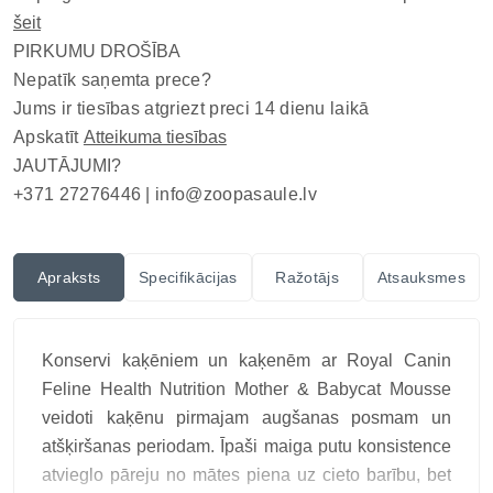
šeit
PIRKUMU DROŠĪBA
Nepatīk saņemta prece?
Jums ir tiesības atgriezt preci 14 dienu laikā
Apskatīt
Atteikuma tiesības
JAUTĀJUMI?
+371 27276446 |
info@zoopasaule.lv
Apraksts
Specifikācijas
Ražotājs
Atsauksmes
Konservi kaķēniem un kaķenēm ar Royal Canin
Feline Health Nutrition Mother & Babycat Mousse
veidoti kaķēnu pirmajam augšanas posmam un
atšķiršanas periodam. Īpaši maiga putu konsistence
atvieglo pāreju no mātes piena uz cieto barību, bet