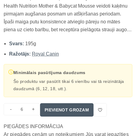
Health Nutrition Mother & Babycat Mousse veidoti kaķēnu
pirmajam augšanas posmam un atšķiršanas periodam.
Īpaši maiga putu konsistence atvieglo pāreju no mātes
piena uz cieto barību, bet receptūra pielāgota strauji augoša
organisma un barojošas kaķenes paaugstinātajām uztura
Svars:
195g
vajadzībām. Royal Canin Mother & Babycat Ultra Soft
Mousse ir pilnvērtīga...
Ražotājs:
Royal Canin
Minimālais pasūtījuma daudzums
Šo produktu var pasūtīt tikai 6 vienību vai tā reizinātāja
daudzumā (6, 12, 18, utt.).
-
+
PIEVIENOT GROZAM
PIEGĀDES INFORMĀCIJA
Ar piegādes cenām un noteikumiem Jūs varat iepazīties