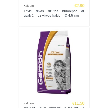
€2.90
Kaķiem
Trixie divas džutas bumbiņas ar
spalvām uz virves kaķiem Ø 4,5 cm
€11.50
Kaķiem