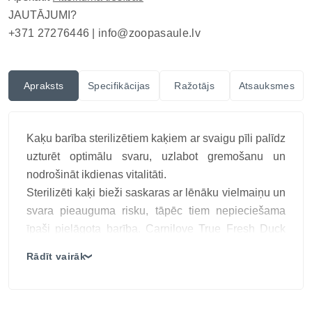
JAUTĀJUMI?
+371 27276446 |
info@zoopasaule.lv
Apraksts
Specifikācijas
Ražotājs
Atsauksmes
Kaķu barība sterilizētiem kaķiem ar svaigu pīli palīdz
uzturēt optimālu svaru, uzlabot gremošanu un
nodrošināt ikdienas vitalitāti.
Sterilizēti kaķi bieži saskaras ar lēnāku vielmaiņu un
svara pieauguma risku, tāpēc tiem nepieciešama
īpaši pielāgota barība. Carnilove True Fresh Duck
bezgraudu kaķu barība ir izstrādāta, lai nodrošinātu
Rādīt vairāk
❯
sabalansētu uzturu, kas palīdz uzturēt optimālu
ķermeņa kondīciju un veselīgu gremošanas sistēmu.
Šī kaķu barība sterilizētiem kaķiem ar pīli satur 70%