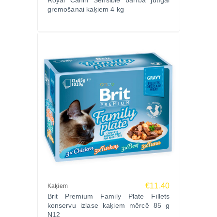
Royal Canin Sensible barība jutīgai
gremošanai kaķiem 4 kg
€11.40
Kaķiem
Brit Premium Family Plate Fillets
konservu izlase kaķiem mērcē 85 g
N12