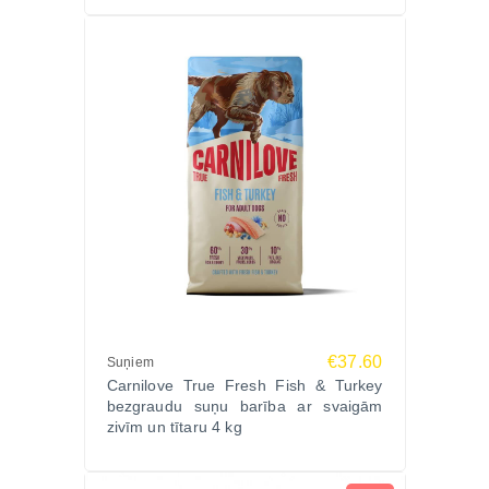
Nē, tā ir pilnībā bezgraudu formula.
Vai var lietot ilgtermiņā?
Jā, tā ir pilnvērtīga ikdienas barība.
Pasūti Carnilove True Fresh Duck kaķu barību
sterilizētiem kaķiem 2 kg Zoopasaule.lv
internetveikalā un nodrošini savam kaķim
sabalansētu uzturu un optimālu veselību.
Izvēlies bezgraudu kaķu barību, kas palīdz uzturēt
svaru, gremošanu un vitalitāti sterilizētiem kaķiem.
€37.60
Suņiem
Carnilove True Fresh Fish & Turkey
bezgraudu suņu barība ar svaigām
zivīm un tītaru 4 kg