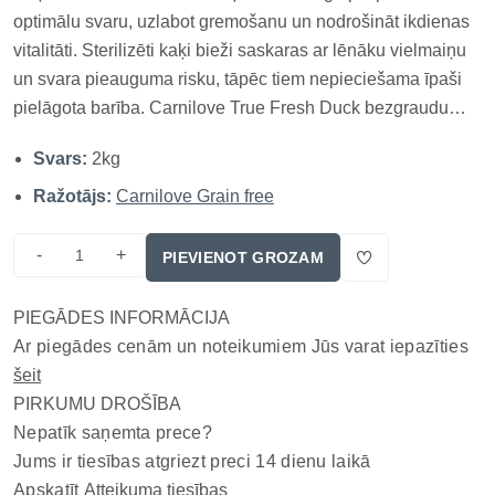
optimālu svaru, uzlabot gremošanu un nodrošināt ikdienas
vitalitāti. Sterilizēti kaķi bieži saskaras ar lēnāku vielmaiņu
un svara pieauguma risku, tāpēc tiem nepieciešama īpaši
pielāgota barība. Carnilove True Fresh Duck bezgraudu
kaķu barība ir izstrādāta, lai nodrošinātu sabalansētu
Svars:
2kg
uzturu, kas palīdz uzturēt optimālu ķermeņa kondīci...
Ražotājs:
Carnilove Grain free
-
+
PIEVIENOT GROZAM
PIEGĀDES INFORMĀCIJA
Ar piegādes cenām un noteikumiem Jūs varat iepazīties
šeit
PIRKUMU DROŠĪBA
Nepatīk saņemta prece?
Jums ir tiesības atgriezt preci 14 dienu laikā
Apskatīt
Atteikuma tiesības