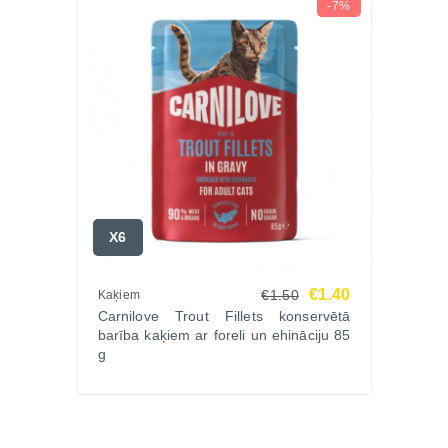
-7%
X6
€1.40
€1.50
Kaķiem
Carnilove Trout Fillets konservētā
barība kaķiem ar foreli un ehināciju 85
g