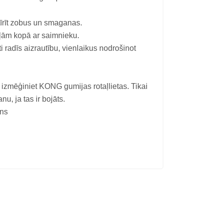
ttīrīt zobus un smaganas.
taļām kopā ar saimnieku.
ti radīs aizrautību, vienlaikus nodrošinot
izmēģiniet KONG gumijas rotaļlietas. Tikai
u, ja tas ir bojāts.
ēns