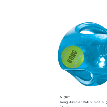
Vitamīni suņiem un kaķiem
Veterinārie palīglīdzekļi suņiem un
kaķiem
Zobu kopšanas līdzekļi suņiem un
kaķiem
Zivju eļļas suņiem un kaķiem
Suņiem
Kong Jumbler Ball bumba su
14 cm