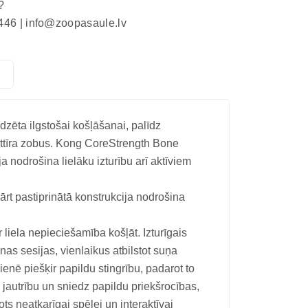
?
446 |
info@zoopasaule.lv
dzēta ilgstošai košļāšanai, palīdz
attīra zobus. Kong CoreStrength Bone
 nodrošina lielāku izturību arī aktīviem
t pastiprinātā konstrukcija nodrošina
 liela nepieciešamība košļāt. Izturīgais
s sesijas, vienlaikus atbilstot suņa
enē piešķir papildu stingrību, padarot to
a jautrību un sniedz papildu priekšrocības,
s neatkarīgai spēlei un interaktīvai