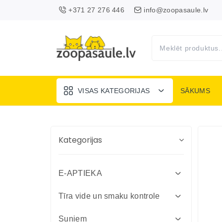
+371 27 276 446
info@zoopasaule.lv
VISAS KATEGORIJAS
SĀKUMS
Kategorijas
E-APTIEKA
Attārpošanas līdzekļi suņiem un
Tīra vide un smaku kontrole
kaķiem
Absorbenti un dezinfekcija fermām
Suņiem