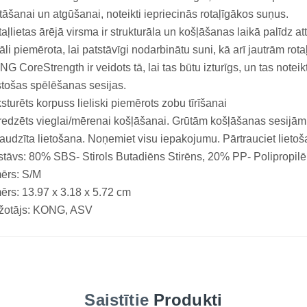
āšanai un atgūšanai, noteikti iepriecinās rotaļīgākos suņus.
aļlietas ārējā virsma ir strukturāla un košļāšanas laikā palīdz a
āli piemērota, lai patstāvīgi nodarbinātu suni, kā arī jautrām ro
G CoreStrength ir veidots tā, lai tas būtu izturīgs, un tas noteik
stošas ​​spēlēšanas sesijas.
sturēts korpuss lieliski piemērots zobu tīrīšanai
edzēts vieglai/mērenai košļāšanai. Grūtām košļāšanas sesijām 
audzīta lietošana. Noņemiet visu iepakojumu. Pārtrauciet lietošan
tāvs: 80% SBS- Stirols Butadiēns Stirēns, 20% PP- Polipropil
ērs: S/M
ērs: 13.97 x 3.18 x 5.72 cm
žotājs: KONG, ASV
Saistītie
Produkti