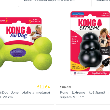
€11.64
Suņiem
irDog Bone rotaļlieta mešanai
Kong Extreme košļājamā rot
 L 23 cm
suņiem M 9 cm