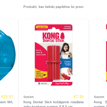
Produkti, kas lieliski papildina šo preci
€15.57
€7.35
Suņiem
Suņiem
ņiem M/L
Kong Dental Stick košļājamā rotaļlieta
Kong Ex
zobu kopšanai suņiem S 8.5 cm
suņiem 