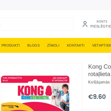
KONTS
PIESLĒGTI
PRODUKTI
BLOGS
ZĪMOLI
KONTAKTI
VETAPTIE
Kong Co
rotaļlie
Košļājamās 
€9.60