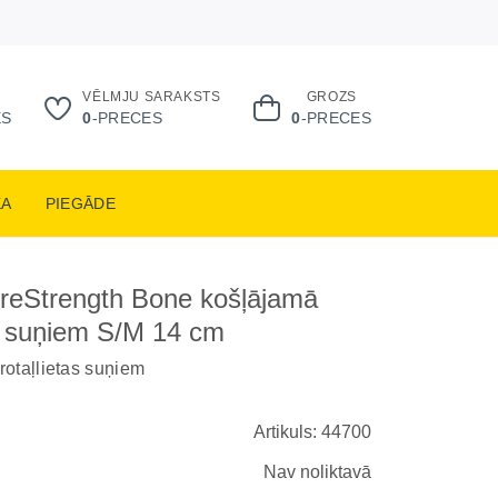
VĒLMJU SARAKSTS
GROZS
ES
0
-PRECES
0
-PRECES
KA
PIEGĀDE
reStrength Bone košļājamā
ta suņiem S/M 14 cm
rotaļlietas suņiem
Artikuls: 44700
Nav noliktavā