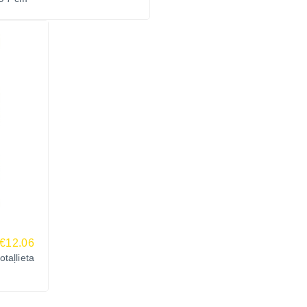
€12.06
aļlieta