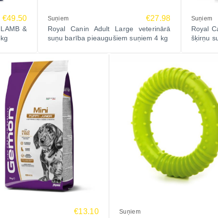
€49.50
€27.98
Suņiem
Suņiem
 LAMB &
Royal Canin Adult Large veterinārā
Royal Ca
5kg
suņu barība pieaugušiem suņiem 4 kg
šķirņu 
€13.10
Suņiem