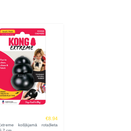
€8.94
treme košļājamā rotaļlieta
S 7 cm