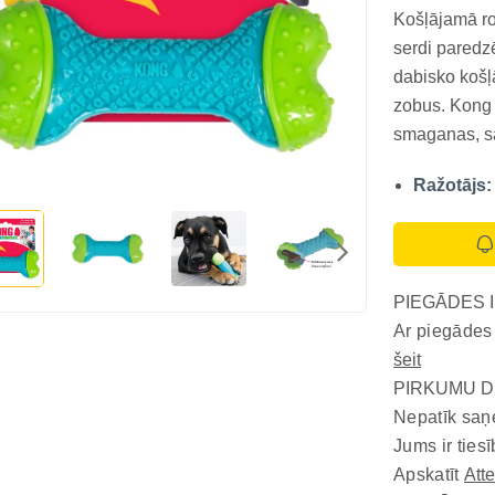
Košļājamā rot
serdi paredzē
dabisko košļ
zobus. Kong 
smaganas, sa
lielāku iztur
Ražotājs:
Bone reljefa
pastiprināt...
PIEGĀDES 
Ar piegādes
šeit
PIRKUMU D
Nepatīk saņ
Jums ir tiesī
Apskatīt
Att