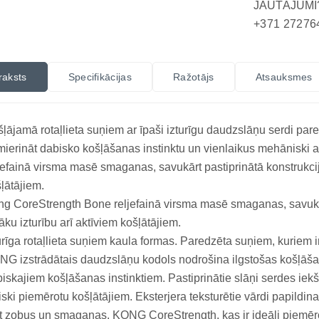
JAUTĀJUMI
+371 27276
raksts
Specifikācijas
Ražotājs
Atsauksmes
ļājamā rotaļlieta suņiem ar īpaši izturīgu daudzslāņu serdi pare
ierināt dabisko košļāšanas instinktu un vienlaikus mehāniski 
jefainā virsma masē smaganas, savukārt pastiprinātā konstrukcija
ļātājiem.
g CoreStrength Bone reljefainā virsma masē smaganas, savukār
lāku izturību arī aktīviem košļātājiem.
urīga rotaļlieta suņiem kaula formas. Paredzēta suņiem, kuriem ir
G izstrādātais daudzslāņu kodols nodrošina ilgstošas košļāšana
iskajiem košļāšanas instinktiem. Pastiprinātie slāņi serdes iekši
liski piemērotu košļātājiem. Eksterjera teksturētie vārdi papildin
ot zobus un smaganas. KONG CoreStrength, kas ir ideāli piemērot