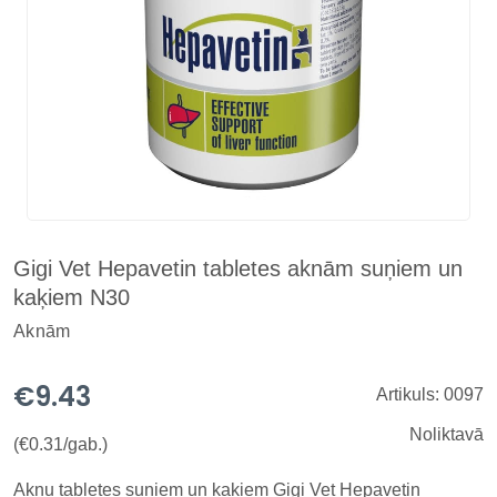
Gigi Vet Hepavetin tabletes aknām suņiem un
kaķiem N30
Aknām
€9.43
Artikuls: 0097
Noliktavā
(€0.31/gab.)
Aknu tabletes suņiem un kaķiem Gigi Vet Hepavetin