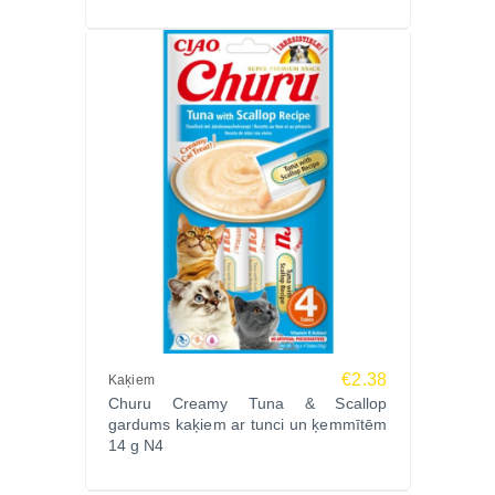
€2.38
Kaķiem
Churu Creamy Tuna & Scallop
gardums kaķiem ar tunci un ķemmītēm
14 g N4