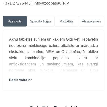
+371 27276446 |
info@zoopasaule.lv
Apraksts
Specifikācijas
Ražotājs
Atsauksmes
Aknu tabletes suņiem un kaķiem Gigi Vet Hepavetin
nodrošina mērķtiecīgu uztura atbalstu ar mārdadža
ekstraktu, silimarīnu, MSM un C vitamīnu; šo aktīvo
vielu kombinācija papildina uzturu ar
antioksidantiem un savienojumiem, kas svarīgi
normālai aknu funkcijai, vielmaiņai un šūnu
aizsardzībai; tabletes ir ērti iekļaujamas ikdienas
Rādīt vairāk
❯
aprūpē pēc medikamentu lietošanas vai periodos,
kad aknām vajadzīgs papildu uztura atbalsts, tomēr
izmainītu analīžu vai slimības pazīmju gadījumā
lietošana jāsaskaņo ar veterinārārstu.