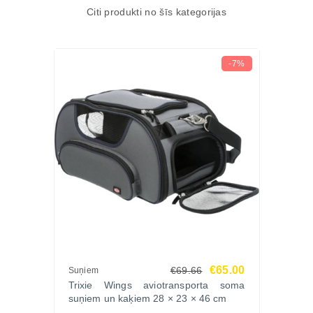
Citi produkti no šīs kategorijas
Hepavetin N30 – dabisks risinājums aknu šūnu
atjaunošanai un organisma attīrīšanai.
Pasūti Zoopasaule.lv – ātra piegāde, pārbaudīta
-7%
kvalitāte un efektīva aizsardzība tava dzīvnieka
veselībai!
Pārlūko
pilno Gigi Vet produktu klāstu
Zoopasaule.lv internetveikalā un atrodi piemērotāko
veselības atbalstu.
€65.00
€69.66
Suņiem
Trixie Wings aviotransporta soma
suņiem un kaķiem 28 × 23 × 46 cm