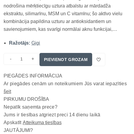
nodrošina mērķtiecīgu uztura atbalstu ar mārdadža
ekstraktu, silimarīnu, MSM un C vitamīnu; šo aktīvo vielu
kombinācija papildina uzturu ar antioksidantiem un
savienojumiem, kas svarīgi normālai aknu funkcijai,
vielmaiņai un šūnu aizsardzībai; tabletes ir ērti iekļaujamas
Ražotājs:
Gigi
ikdienas aprūpē pēc medikamentu lietošanas vai periodos,
kad aknām vajadzīgs...
-
+
PIEVIENOT GROZAM
PIEGĀDES INFORMĀCIJA
Ar piegādes cenām un noteikumiem Jūs varat iepazīties
šeit
PIRKUMU DROŠĪBA
Nepatīk saņemta prece?
Jums ir tiesības atgriezt preci 14 dienu laikā
Apskatīt
Atteikuma tiesības
JAUTĀJUMI?