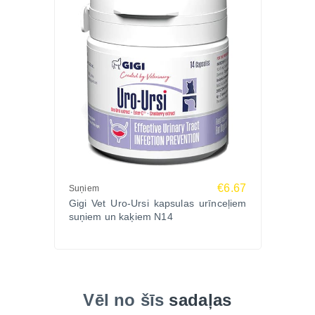
ārstēšanas.”
Biežāk uzdotie jautājumi (FAQ)
Vai GIGI Hepavetin ir piemērots pēc zāļu terapijas?
Jā, tas palīdz atjaunot aknu šūnas un izvadīt
uzkrātos medikamentu atlikumus.
Vai to drīkst kombinēt ar citām papildbarībām?
Jā, var lietot kopā ar vitamīniem vai nieru
papildbarību, piemēram, GIGI NefroPET.
Vai tas piemērots kaķiem?
Jā, Hepavetin ir paredzēts gan suņiem, gan kaķiem
visos vecuma posmos.
€6.67
Suņiem
Gigi Vet Uro-Ursi kapsulas urīnceļiem
Cik ilgi jālieto profilaksei?
suņiem un kaķiem N14
Ieteicams 30 dienu kurss 2–3 reizes gadā, īpaši
dzīvniekiem ar noslogotām aknām.
Iepazīsties ar
aknu veselības produktiem suņiem
un kaķiem
Zoopasaule.lv internetveikalā.
Pasūti tagad!
Vēl no šīs
sadaļas
Uzturi sava mīluļa aknas veselīgas ar GIGI