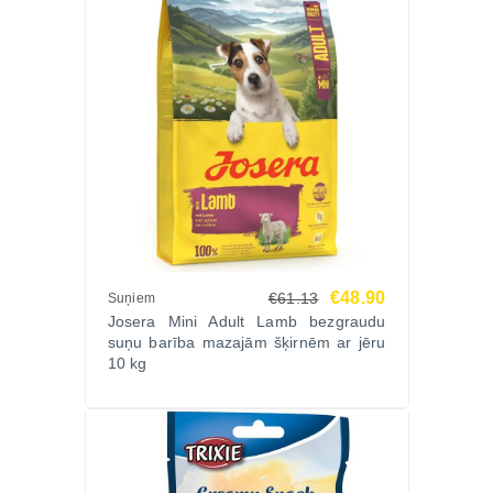
€48.90
€61.13
Suņiem
Josera Mini Adult Lamb bezgraudu
suņu barība mazajām šķirnēm ar jēru
10 kg