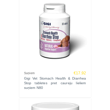
virs 60 kg – 4 tabletes dienā
Dienas devu sadalīt 2 barošanas reizēm. Lietot pēc
ēdienreizes, vismaz 30 dienas, vai pēc
veterinārārsta ieteikuma.
Ražotājs
SIA Farma PET GIGI, Latvija – uzticams veterināro
uztura papildinājumu ražotājs, kas apvieno
fitoterapiju, mikrouzturu un klīnisko efektivitāti.
Produktiem ir PVD reģistrācija (Nr. LV085167) un tie
atbilst Eiropas Savienības dzīvnieku uztura
standartiem.
Ko saka saimnieki?
€17.92
Suņiem
Gigi Vet Stomach Health & Diarrhea
“Mans suns pēc antibiotiku kursa atguva enerģiju –
Stop tabletes pret caureju lieliem
lielisks produkts aknām.”
suņiem N80
“Kaķim pazuda slikta apetīte un uzlabojās spalvas
stāvoklis – acīmredzams efekts.”
“Lietojam regulāri profilaksei, īpaši pēc ilgstošas