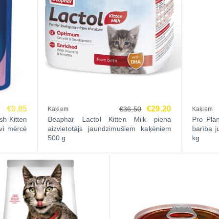
€0.85
€29.20
€36.50
Kaķiem
Kaķiem
sh Kitten
Beaphar Lactol Kitten Milk piena
Pro Pla
ivi mērcē
aizvietotājs jaundzimušiem kaķēniem
barība j
500 g
kg