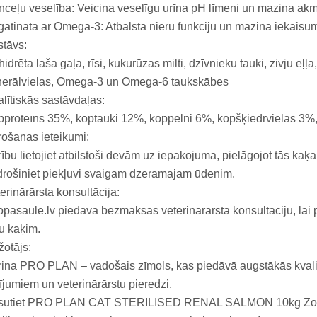
nceļu veselība: Veicina veselīgu urīna pH līmeni un mazina ak
ātināta ar Omega-3: Atbalsta nieru funkciju un mazina iekais
tāvs:
idrēta laša gaļa, rīsi, kukurūzas milti, dzīvnieku tauki, zivju eļļa
nerālvielas, Omega-3 un Omega-6 taukskābes
lītiskās sastāvdaļas:
proteīns 35%, koptauki 12%, koppelni 6%, kopšķiedrvielas 3%,
ošanas ieteikumi:
ību lietojiet atbilstoši devām uz iepakojuma, pielāgojot tās ka
rošiniet piekļuvi svaigam dzeramajam ūdenim.
erinārārsta konsultācija:
pasaule.lv piedāvā bezmaksas veterinārārsta konsultāciju, lai p
u kaķim.
otājs:
ina PRO PLAN – vadošais zīmols, kas piedāvā augstākās kvalitā
ījumiem un veterinārārstu pieredzi.
sūtiet PRO PLAN CAT STERILISED RENAL SALMON 10kg Zoopa