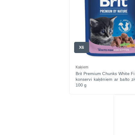
X6
Kaķiem
Brit Premium Chunks White Fi
konservi kaķēniem ar balto z
100 g