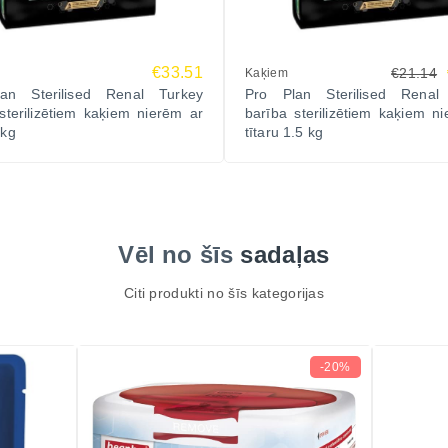
€33.51
€21.14
Kaķiem
an Sterilised Renal Turkey
Pro Plan Sterilised Renal
sterilizētiem kaķiem nierēm ar
barība sterilizētiem kaķiem n
 kg
tītaru 1.5 kg
Vēl no šīs
sadaļas
Citi produkti no šīs kategorijas
-20%