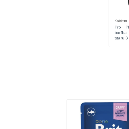
Kaķiem
Pro Pl
barība 
tītaru 3