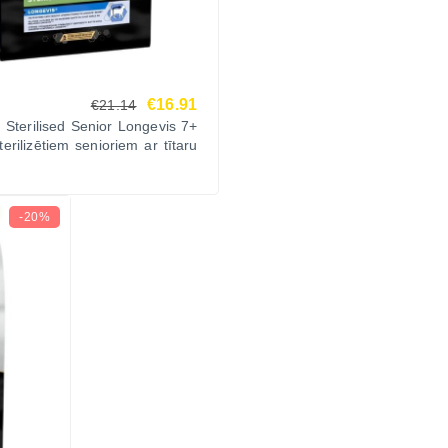
€16.91
€21.14
 Sterilised Senior Longevis 7+
terilizētiem senioriem ar tītaru
-20%