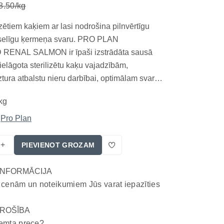
8.50/kg
izētiem kaķiem ar lasi nodrošina pilnvērtīgu
eselīgu ķermeņa svaru. PRO PLAN
RENAL SALMON ir īpaši izstrādāta sausā
ielāgota sterilizētu kaķu vajadzībām,
ztura atbalstu nieru darbībai, optimālam svaram
 veselībai. Barības sastāvā ir kvalitatīvs lasis –
kg
altumvielu un omega taukskābju avots. Galvenās
l...
Pro Plan
+
PIEVIENOT GROZAM
INFORMĀCIJA
 cenām un noteikumiem Jūs varat iepazīties
ROŠĪBA
emta prece?