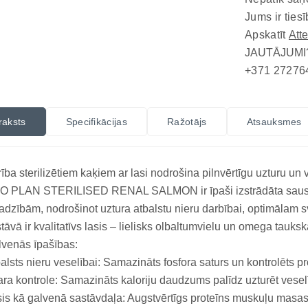
Jums ir tiesī
Apskatīt
Att
JAUTĀJUMI
+371 27276
raksts
Specifikācijas
Ražotājs
Atsauksmes
ība sterilizētiem kaķiem ar lasi nodrošina pilnvērtīgu uzturu un
O PLAN STERILISED RENAL SALMON ir īpaši izstrādāta sausā ba
adzībām, nodrošinot uztura atbalstu nieru darbībai, optimālam s
tāvā ir kvalitatīvs lasis – lielisks olbaltumvielu un omega tauksk
venās īpašības:
alsts nieru veselībai: Samazināts fosfora saturs un kontrolēts p
ra kontrole: Samazināts kaloriju daudzums palīdz uzturēt veselī
is kā galvenā sastāvdaļa: Augstvērtīgs proteīns muskuļu masas