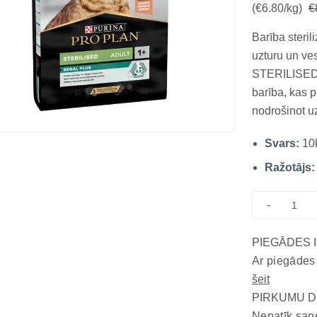
(€6.80/kg)
€
Barība steril
uzturu un v
STERILISED 
barība, kas p
nodrošinot u
un vispārējai
Svars:
10
lielisks olb
īpašības: Atba
Ražotājs:
-
PIEGĀDES 
Ar piegādes
šeit
PIRKUMU D
Nepatīk saņ