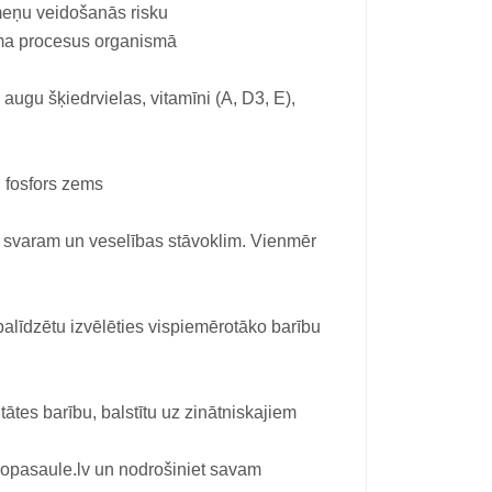
meņu veidošanās risku
uma procesus organismā
, augu šķiedrvielas, vitamīni (A, D3, E),
 fosfors zems
ķa svaram un veselības stāvoklim. Vienmēr
alīdzētu izvēlēties vispiemērotāko barību
tes barību, balstītu uz zinātniskajiem
saule.lv un nodrošiniet savam