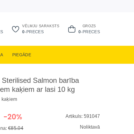
VĒLMJU SARAKSTS
GROZS
ES
0
-PRECES
0
-PRECES
KA
PIEGĀDE
 Sterilised Salmon barība
tiem kaķiem ar lasi 10 kg
m kaķiem
-20%
Artikuls: 591047
Noliktavā
ena:
€85.04