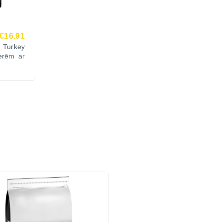
€16.91
 Turkey
ierēm ar