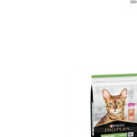
ste
Vitamīni suņiem un kaķiem
Veterinārie palīglīdzekļi suņiem un
kaķiem
Zobu kopšanas līdzekļi suņiem un
kaķiem
Zivju eļļas suņiem un kaķiem