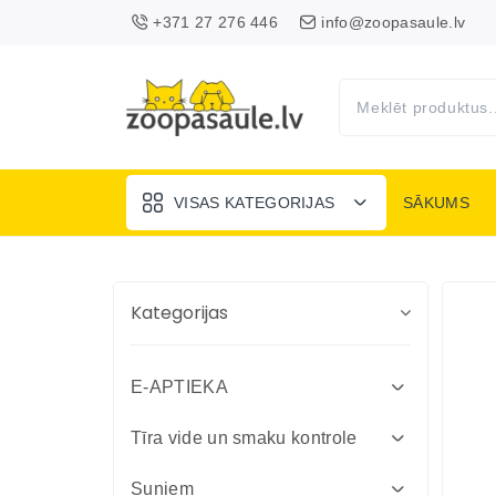
+371 27 276 446
info@zoopasaule.lv
VISAS KATEGORIJAS
SĀKUMS
Kategorijas
E-APTIEKA
Attārpošanas līdzekļi suņiem un
Tīra vide un smaku kontrole
kaķiem
Absorbenti un dezinfekcija fermām
Suņiem