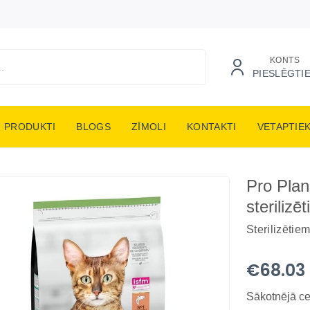
KONTS
PIESLĒGTI
PRODUKTI
BLOGS
ZĪMOLI
KONTAKTI
VETAPTIE
Pro Plan
sterilizē
Sterilizētie
€68.03
Sākotnējā c