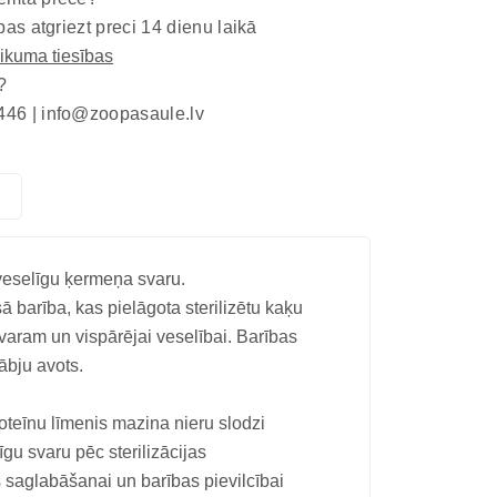
bas atgriezt preci 14 dienu laikā
eikuma tiesības
?
446 |
info@zoopasaule.lv
 veselīgu ķermeņa svaru.
rība, kas pielāgota sterilizētu kaķu
varam un vispārējai veselībai. Barības
ābju avots.
roteīnu līmenis mazina nieru slodzi
gu svaru pēc sterilizācijas
 saglabāšanai un barības pievilcībai