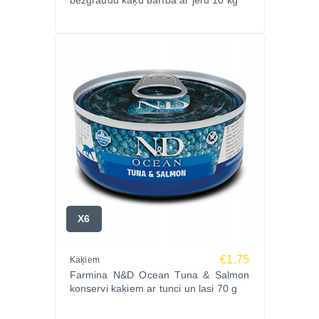
bezgraudu kaķu barība ar jēru 10 kg
X6
€1.75
Kaķiem
Farmina N&D Ocean Tuna & Salmon
konservi kaķiem ar tunci un lasi 70 g