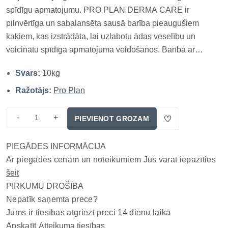
spīdīgu apmatojumu. PRO PLAN DERMA CARE ir
pilnvērtīga un sabalansēta sausā barība pieaugušiem
kaķiem, kas izstrādāta, lai uzlabotu ādas veselību un
veicinātu spīdīga apmatojuma veidošanos. Barība ar
augstvērtīgu laša gaļu un omega taukskābēm palīdz uzturēt
Svars:
10kg
ādas elastību, mitrināšanu un vispārējo labsajūtu. Galvenās
īpašības: Lasis kā galv...
Ražotājs:
Pro Plan
-
+
PIEVIENOT GROZAM
PIEGĀDES INFORMĀCIJA
Ar piegādes cenām un noteikumiem Jūs varat iepazīties
šeit
PIRKUMU DROŠĪBA
Nepatīk saņemta prece?
Jums ir tiesības atgriezt preci 14 dienu laikā
Apskatīt
Atteikuma tiesības