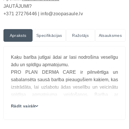
JAUTĀJUMI?
+371 27276446 |
info@zoopasaule.lv
Apraksts
Specifikācijas
Ražotājs
Atsauksmes
Kaķu barība jutīgai ādai ar lasi nodrošina veselīgu
ādu un spīdīgu apmatojumu.
PRO PLAN DERMA CARE ir pilnvērtīga un
sabalansēta sausā barība pieaugušiem kaķiem, kas
izstrādāta, lai uzlabotu ādas veselību un veicinātu
spīdīga apmatojuma veidošanos. Barība ar
augstvērtīgu laša gaļu un omega taukskābēm palīdz
Rādīt vairāk
❯
uzturēt ādas elastību, mitrināšanu un vispārējo
labsajūtu.
Galvenās īpašības: