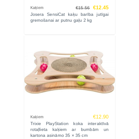
€12.45
€15.56
Kaķiem
Josera SensiCat kaķu barība jutīgai
gremošanai ar putnu gaļu 2 kg
€12.90
Kaķiem
Trixie PlayStation koka interaktīvā
rotaļlieta kaķiem ar bumbām un
kartona asināmo 35 × 35 cm