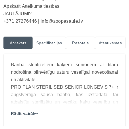
Apskatīt
Atteikuma tiesības
JAUTĀJUMI?
+371 27276446 |
info@zoopasaule.lv
Apraksts
Specifikācijas
Ražotājs
Atsauksmes
Barība sterilizētiem kaķiem senioriem ar tītaru
nodrošina pilnvērtīgu uzturu veselīgai novecošanai
un aktivitātei.
PRO PLAN STERILISED SENIOR LONGEVIS 7+ ir
augstvērtīga sausā barība, kas izstrādāta, lai
atbalstītu sterilizētu un vecāku kaķu veselību un
labsajūtu. Tās sabalansētā formula ar tītaru,
Rādīt vairāk
❯
antioksidantiem, omega taukskābēm un svarīgām
uzturvielām palīdz nodrošināt veselīgu novecošanu,