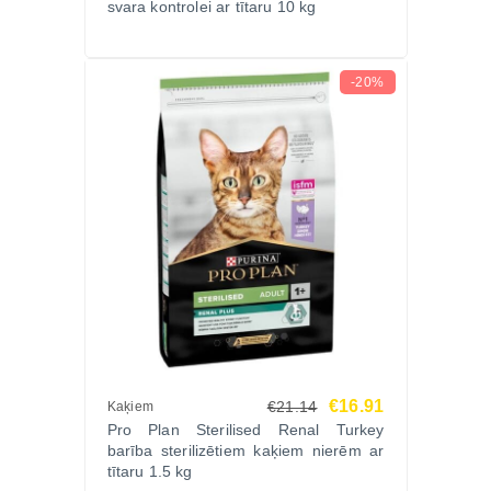
svara kontrolei ar tītaru 10 kg
-20%
€16.91
€21.14
Kaķiem
Pro Plan Sterilised Renal Turkey
barība sterilizētiem kaķiem nierēm ar
tītaru 1.5 kg