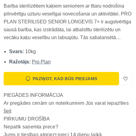
Barība sterilizētiem kaķiem senioriem ar tītaru nodrošina
pilnvērtīgu uzturu veselīgai novecošanai un aktivitātei. PRO
PLAN STERILISED SENIOR LONGEVIS 7+ ir augstvērtīga
sausā barība, kas izstrādāta, lai atbalstītu sterilizētu un
vecāku kaķu veselību un labsajūtu. Tās sabalansētā
formula ar tītaru, antioksidantiem, omega taukskābēm un
Svars:
10kg
svarīgām uzturvielām palīdz nodrošināt veselīgu
novecošanu, sag...
Ražotājs:
Pro Plan
PAZIŅOT, KAD BŪS PIEEJAMS
PIEGĀDES INFORMĀCIJA
Ar piegādes cenām un noteikumiem Jūs varat iepazīties
šeit
PIRKUMU DROŠĪBA
Nepatīk saņemta prece?
Jums ir tiesības atgriezt preci 14 dienu laikā