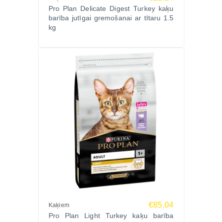
Pro Plan Delicate Digest Turkey kaķu
barību, balstoties uz jaunākajiem zinātniskajiem
barība jutīgai gremošanai ar tītaru 1.5
pētījumiem un veterinārārstu ekspertīzi.
kg
Pasūtiet PRO PLAN CAT STERILISED SENIOR
LONGEVIS 7+ sausā barību sterilizētiem kaķiem no
7 gadu vecuma ar tītaru 10kg Zoopasaule.lv un
nodrošiniet savam kaķim veselīgu, aktīvu un
pilnvērtīgu dzīvi!
€85.04
Kaķiem
Pro Plan Light Turkey kaķu barība