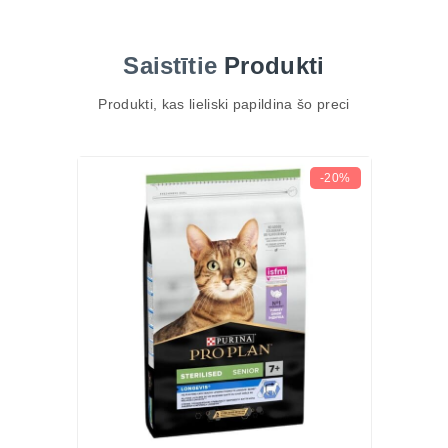
saglabāt ideālu svaru un atbalstīt locītavu, ādas un
urīnceļu veselību.
Saistītie
Produkti
Galvenās īpašības:
Atbalsts senioriem kaķiem: Pielāgota uzturvielu
Produkti, kas lieliski papildina šo preci
kombinācija ar antioksidantiem un LONGEVIS
kompleksu palīdz atbalstīt organisma dabiskās
funkcijas un dzīves kvalitāti
-20%
Svara kontrole: Samazināts kaloriju daudzums
palīdz uzturēt veselīgu ķermeņa svaru pēc
sterilizācijas
Tītara gaļa: Viegls un kvalitatīvs olbaltumvielu avots
muskuļu masas uzturēšanai un pievilcīgai garšai
Urīnceļu veselība: Palīdz uzturēt optimālu urīna pH
līmeni, samazinot urīnceļu saslimšanas risku
Ādas un apmatojuma atbalsts: Omega-3 un Omega-
6 taukskābes, kā arī E vitamīns veicina veselīgu ādu
un spīdīgu apmatojumu