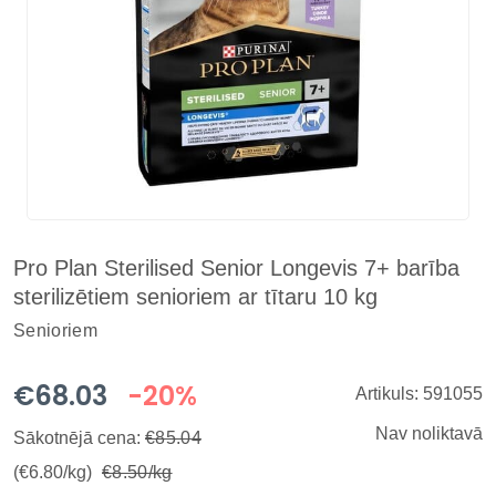
Pro Plan Sterilised Senior Longevis 7+ barība
sterilizētiem senioriem ar tītaru 10 kg
Senioriem
€68.03
-20%
Artikuls: 591055
Nav noliktavā
Sākotnējā cena:
€85.04
(€6.80/kg)
€8.50/kg