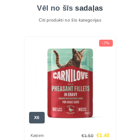
Vēl no šīs
sadaļas
Citi produkti no šīs kategorijas
-7%
X6
€1.40
€1.50
Kaķiem