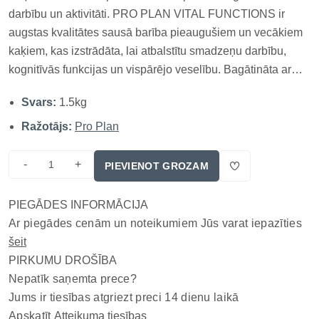
darbību un aktivitāti. PRO PLAN VITAL FUNCTIONS ir
augstas kvalitātes sausā barība pieaugušiem un vecākiem
kaķiem, kas izstrādāta, lai atbalstītu smadzeņu darbību,
kognitīvās funkcijas un vispārējo veselību. Bagātināta ar
omega-3 taukskābēm un svarīgiem vitamīniem, šī barība
Svars:
1.5kg
veicina kaķa vitalitāti un garīgo modrību, īpaši senioru
vecumā. Galve...
Ražotājs:
Pro Plan
-
+
PIEVIENOT GROZAM
PIEGĀDES INFORMĀCIJA
Ar piegādes cenām un noteikumiem Jūs varat iepazīties
šeit
PIRKUMU DROŠĪBA
Nepatīk saņemta prece?
Jums ir tiesības atgriezt preci 14 dienu laikā
Apskatīt
Atteikuma tiesības