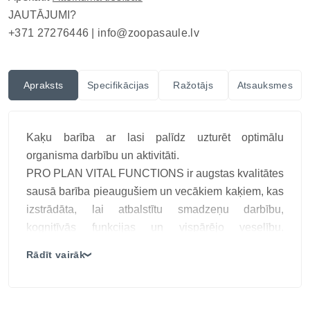
JAUTĀJUMI?
+371 27276446 |
info@zoopasaule.lv
Apraksts
Specifikācijas
Ražotājs
Atsauksmes
Kaķu barība ar lasi palīdz uzturēt optimālu
organisma darbību un aktivitāti.
PRO PLAN VITAL FUNCTIONS ir augstas kvalitātes
sausā barība pieaugušiem un vecākiem kaķiem, kas
izstrādāta, lai atbalstītu smadzeņu darbību,
kognitīvās funkcijas un vispārējo veselību.
Bagātināta ar omega-3 taukskābēm un svarīgiem
Rādīt vairāk
❯
vitamīniem, šī barība veicina kaķa vitalitāti un garīgo
modrību, īpaši senioru vecumā.
Galvenās īpašības: