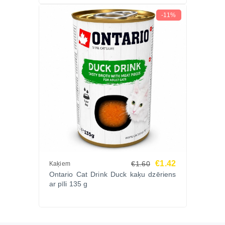
-11%
€1.42
€1.60
Kaķiem
Ontario Cat Drink Duck kaķu dzēriens
ar pīli 135 g