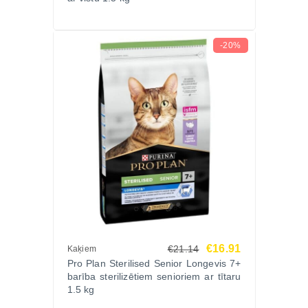
ķermeni katru dienu!
-20%
€16.91
€21.14
Kaķiem
Pro Plan Sterilised Senior Longevis 7+
barība sterilizētiem senioriem ar tītaru
1.5 kg