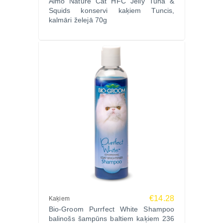
Almo Nature Cat HFC Jelly Tuna &
Squids konservi kaķiem Tuncis,
kalmāri želejā 70g
€14.28
Kaķiem
Bio-Groom Purrfect White Shampoo
balinošs šampūns baltiem kaķiem 236