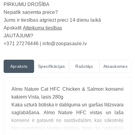
PIRKUMU DROŠĪBA
Nepatīk saņemta prece?
Jums ir tiesības atgriezt preci 14 dienu laikā
Apskatīt
Atteikuma tiesības
JAUTĀJUMI?
+371 27276446 |
info@zoopasaule.lv
Apraksts
Specifikācijas
Ražotājs
Atsauksmes
Almo Nature Cat HFC Chicken & Salmon konservi
kaķiem Vista, lasis 280g
Kaķa uzturā būtiska ir dabīguma un garšas līdzsvara
saglabāšana. Almo Nature HFC vistas un laša
konservi ir gatavoti no sastāvdaļām, kas sākotnēji
bija paredzētas cilvēku pārtikai, tāpēc tie nodrošina