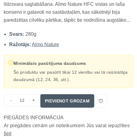
līdzsvara saglabāšana. Almo Nature HFC vistas un laša
konservi ir gatavoti no sastāvdaļām, kas sākotnēji bija
paredzētas cilvēku pārtikai, tāpēc tie nodrošina augstāko
uzturvērtību un uzticamību. Vārīti savā buljonā, tie palīdz
Svars:
280g
saglabāt optimālu hidratāciju un apmierinās pat
visprasīgāk...
Ražotājs:
Almo Nature
Minimālais pasūtījuma daudzums
Šo produktu var pasūtīt tikai 12 vienību vai tā reizinātāja
daudzumā (12, 24, 36, utt.).
-
+
PIEVIENOT GROZAM
PIEGĀDES INFORMĀCIJA
Ar piegādes cenām un noteikumiem Jūs varat iepazīties
šeit