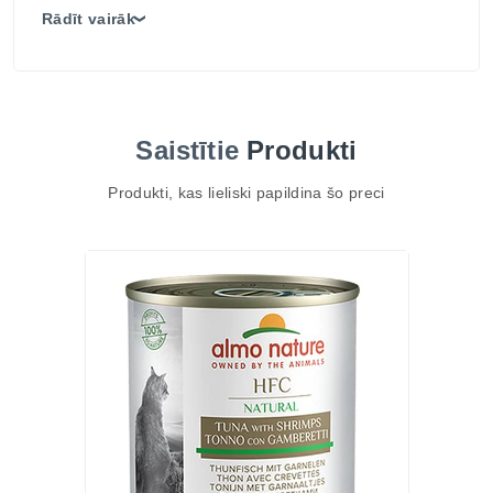
augstāko uzturvērtību un uzticamību. Vārīti savā
Rādīt vairāk
❯
buljonā, tie palīdz saglabāt optimālu hidratāciju un
apmierinās pat visprasīgākos kaķus.
TOP 3 ieguvumi
100% HFC kvalitāte – tikai cilvēku pārtikai
Saistītie
Produkti
piemērota vista un lasis.
Dabiska recepte – nesatur krāsvielas un mākslīgos
Produkti, kas lieliski papildina šo preci
konservantus.
Bagāts olbaltumvielu avots – nodrošina veselīgu
muskuļu uzturēšanu.
Galvenās īpašības
Satur 37% vistas gaļas un 18% laša – izsmalcināta
kombinācija kaķiem.
Augstākās kvalitātes dzīvnieku olbaltumvielas.
Pagatavoti buljonā, lai saglabātu dabisko mitrumu.
Nesatur glutēnu – piemēroti arī jutīgākiem kaķiem.
Pilnvērtīgs un sabalansēts uzturs ikdienai.
Sastāvs