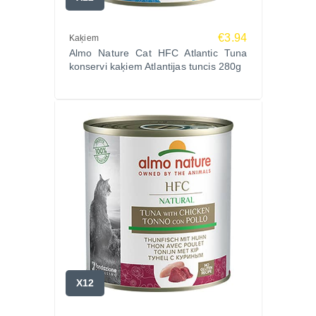
Biežāk uzdotie jautājumi (FAQ)
Vai konservi satur mākslīgus konservantus?
€3.94
Kaķiem
Nē, recepte ir pilnīgi dabiska.
Almo Nature Cat HFC Atlantic Tuna
konservi kaķiem Atlantijas tuncis 280g
Vai šis produkts ir piemērots ikdienas barošanai?
Jā, tas nodrošina visus nepieciešamos uzturvielu
elementus pieaugušiem kaķiem.
Vai Almo Nature HFC ir piemērots kaķiem ar jutīgu
gremošanu?
Jā, vienkāršais sastāvs bez glutēna atvieglo
sagremošanu.
Augstākā kvalitāte jūsu mīlulim
Izvēlies dabīgu uzturu savam kaķim ar Almo Nature
HFC Chicken & Salmon konserviem. Pasūti
Zoopasaule.lv ar ātru piegādi visā Latvijā un
lieliskām cenām.
X12